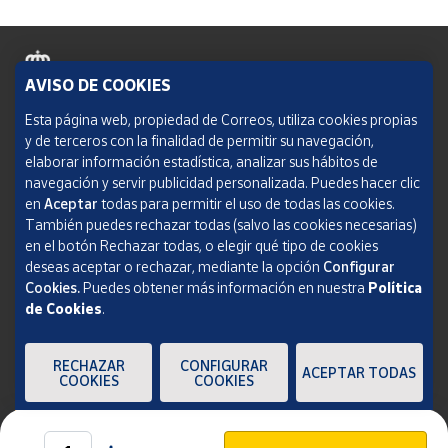
AVISO DE COOKIES
Política de cookies
Esta página web, propiedad de Correos, utiliza cookies propias
y de terceros con la finalidad de permitir su navegación,
Aviso legal
elaborar información estadística, analizar sus hábitos de
navegación y servir publicidad personalizada. Puedes hacer clic
Condiciones del servicio
en
Aceptar
todas para permitir el uso de todas las cookies.
También puedes rechazar todas (salvo las cookies necesarias)
Política de Privacidad Web
en el botón Rechazar todas, o elegir qué tipo de cookies
deseas aceptar o rechazar, mediante la opción
Configurar
Informe de transparencia
Cookies.
Puedes obtener más información en nuestra
Política
de Cookies
.
SOCIEDAD ESTATAL CORREOS Y TELÉGRAFOS, S.A., S.M.E. Todos los derechos
reservados.
RECHAZAR
CONFIGURAR
ACEPTAR TODAS
COOKIES
COOKIES