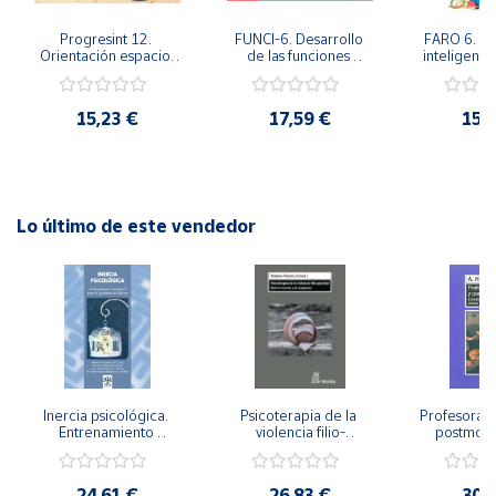
Progresint 12. 
FUNCI-6. Desarrollo 
FARO 6. Ap
Cuenta
Orientación espacio-
de las funciones 
inteligente 
temporal
ejecutivas. 6º de 
en la esc
Primaria.
Prima
Área
15,23 €
17,59 €
15,
cliente
Ubicación
Lo último de este vendedor
Península
y
Baleares
Canarias,
Ceuta y
Melilla
Inercia psicológica. 
Psicoterapia de la 
Profesorado,
Entrenamiento 
violencia filio-
postmode
Emocional para la 
parental. Entre el 
Cambian los
Igualdad de Género.
secreto y la 
cambi
vergüenza.
profes
24,61 €
26,83 €
30,