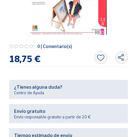
Artesanía
Oficina y
Papelería
Para Canarias,
Ceuta y Melilla
0 | Comentario(s)
Más
18,75 €
populares
Bono
Cultural
¿Tienes alguna duda?
Nuestros
Centro de Ayuda
vendedores
Las
Envío gratuito
novedades
Envío responsable gratuito a partir de 20 €
de Correos
Market
Tiempo estimado de envío