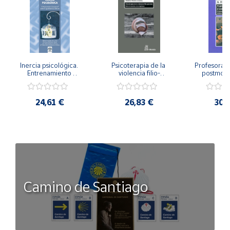
Inercia psicológica. 
Psicoterapia de la 
Profesorado,
Entrenamiento 
violencia filio-
postmode
Emocional para la 
parental. Entre el 
Cambian los
Igualdad de Género.
secreto y la 
cambi
vergüenza.
profes
24,61 €
26,83 €
30,
Camino de Santiago