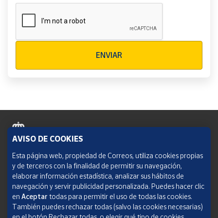
Verificación reCAPTCHA
ENVIAR
AVISO DE COOKIES
Política de cookies
Esta página web, propiedad de Correos, utiliza cookies propias
y de terceros con la finalidad de permitir su navegación,
Aviso legal
elaborar información estadística, analizar sus hábitos de
navegación y servir publicidad personalizada. Puedes hacer clic
Condiciones del servicio
en
Aceptar
todas para permitir el uso de todas las cookies.
También puedes rechazar todas (salvo las cookies necesarias)
Política de Privacidad Web
en el botón Rechazar todas, o elegir qué tipo de cookies