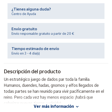
Productos
Solidarios
¿Tienes alguna duda?
Centro de Ayuda
Ayuda
Envío gratuito
Envío responsable gratuito a partir de 20 €
Centro
de ayuda
Tiempo estimado de envío
Contacto
Envío en 3 - 4 día(s)
Vendedores
Descripción del producto
Mapa de
Un estratégico juego de dados par toda la familia.
vendedores
Humanos, duendes, hadas, gnomos y elfos llegados de
Hazte
todas partes se han reunido para vivir pacíficamente en el
vendedor
reino. Pero cada vez hay menos espacio: ¡habrá que
colonizar nuevas tierras, y rápido!
Área
Ver más información
vendedor