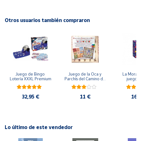
EAN: 4010168259338
Cuenta
Advertencias:
Otros usuarios también compraron
No recomendable para niños menores de 3 años. Contiene
Área
piezas pequeñas. Peligro de asfixia
cliente
Ubicación
Juego de Bingo 
Juego de la Oca y 
La Morada
Península
Lotería XXXL Premium
Parchís del Camino de 
juego 
y
Santiago
Baleares
32,95 €
11 €
16,
Canarias,
Ceuta y
Melilla
Lo último de este vendedor