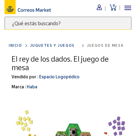
0
Menú
¿Qué estás buscando?
Nuestro
catálogo
Escribe
palabras
INICIO
JUGUETES Y JUEGOS
JUEGOS DE MESA
clave
Alimentación
para
El rey de los dados. El juego de
Bebidas
buscar
mesa
Ocio y cultura
productos
en
Vendido por :
Espacio Logopédico
Juguetes y
juegos
Correos
Marca :
Haba
Market
Libros y
.
revistas
Merchandising
y regalos
Tienda de
Correos