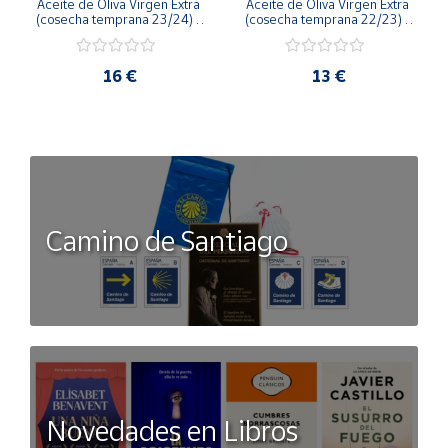
Aceite de Oliva Virgen Extra 
Aceite de Oliva Virgen Extra 
(cosecha temprana 23/24) - 
(cosecha temprana 22/23) - 
Lata 1L
Lata 1L
16 €
13 €
Camino de Santiago
Novedades en Libros