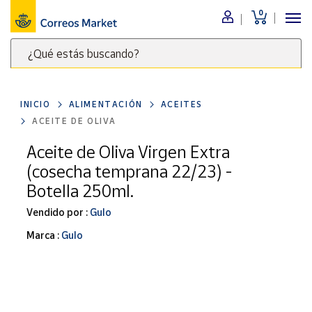
0
Menú
¿Qué estás buscando?
Nuestro
catálogo
Escribe
palabras
INICIO
ALIMENTACIÓN
ACEITES
clave
Alimentación
ACEITE DE OLIVA
para
Bebidas
buscar
Aceite de Oliva Virgen Extra
Ocio y cultura
productos
(cosecha temprana 22/23) -
en
Juguetes y
Botella 250ml.
juegos
Correos
Market
Vendido por :
Gulo
Libros y
.
revistas
Marca :
Gulo
Merchandising
y regalos
Tienda de
Correos