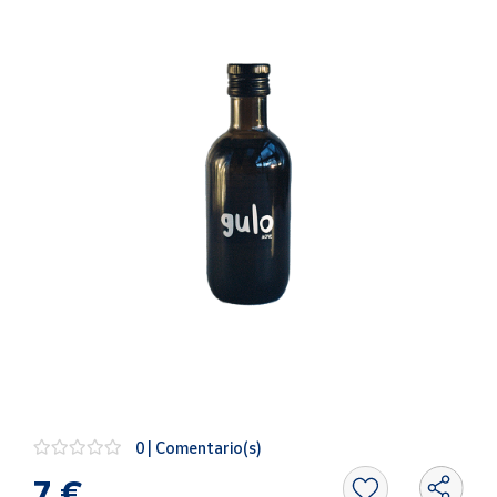
Artesanía
Oficina y
Papelería
Para Canarias,
Ceuta y Melilla
Más
populares
Bono
Cultural
Nuestros
vendedores
Las
novedades
de Correos
0 | Comentario(s)
Market
7 €