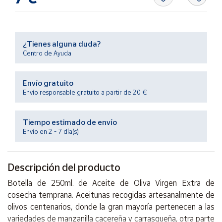
Productos
Solidarios
¿Tienes alguna duda?
Ayuda
Centro de Ayuda
Centro
de ayuda
Envío gratuito
Envío responsable gratuito a partir de 20 €
Contacto
Tiempo estimado de envío
Vendedores
Envío en 2 - 7 día(s)
Mapa de
vendedores
Descripción del producto
Hazte
Botella de 250ml. de Aceite de Oliva Virgen Extra de
vendedor
cosecha temprana. Aceitunas recogidas artesanalmente de
Área
olivos centenarios, donde la gran mayoría pertenecen a las
vendedor
variedades de manzanilla cacereña y carrasqueña, otra parte