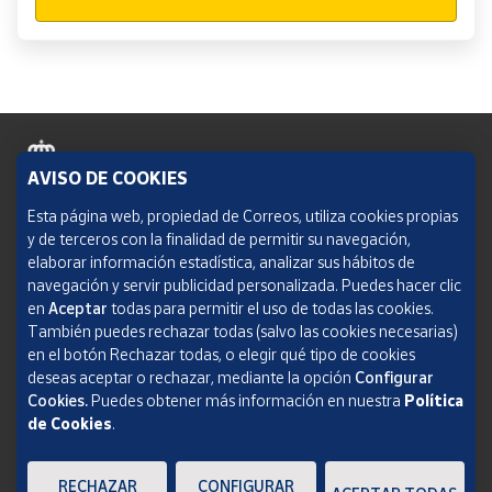
AVISO DE COOKIES
Política de cookies
Esta página web, propiedad de Correos, utiliza cookies propias
y de terceros con la finalidad de permitir su navegación,
Aviso legal
elaborar información estadística, analizar sus hábitos de
navegación y servir publicidad personalizada. Puedes hacer clic
Condiciones del servicio
en
Aceptar
todas para permitir el uso de todas las cookies.
También puedes rechazar todas (salvo las cookies necesarias)
Política de Privacidad Web
en el botón Rechazar todas, o elegir qué tipo de cookies
deseas aceptar o rechazar, mediante la opción
Configurar
Informe de transparencia
Cookies.
Puedes obtener más información en nuestra
Política
de Cookies
.
SOCIEDAD ESTATAL CORREOS Y TELÉGRAFOS, S.A., S.M.E. Todos los derechos
reservados.
RECHAZAR
CONFIGURAR