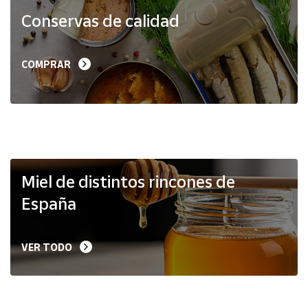
Productos
Conservas de calidad
Solidarios
Ayuda
COMPRAR
Centro
de ayuda
Contacto
Vendedores
Miel de distintos rincones de
España
Mapa de
vendedores
VER TODO
Hazte
vendedor
Área
vendedor