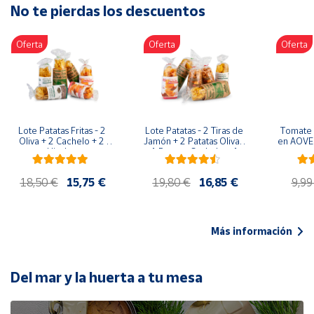
No te pierdas los descuentos
Artesanía
Oficina y
Oferta
Oferta
Oferta
Papelería
Para Canarias,
Ceuta y Melilla
Más
Lote Patatas Fritas - 2 
Lote Patatas - 2 Tiras de 
Tomate 
populares
Oliva + 2 Cachelo + 2 
Jamón + 2 Patatas Oliva + 
en AOVE 
Hierbas
1 Patatas Cachelo + 1 
Patatas Hierbas
Bono
18,50 €
15,75 €
19,80 €
16,85 €
9,99
Cultural
Nuestros
vendedores
Más información
Las
novedades
de Correos
Del mar y la huerta a tu mesa
Market