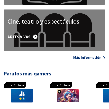
Cine, teatro y espectáculos
ARTES VIVAS
Más información
Para los más gamers
Bono Cultural
Bono Cultural
Bono Cu