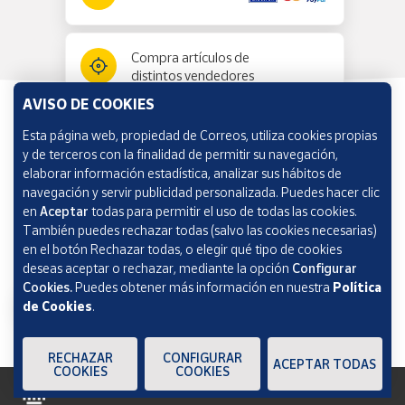
Compra artículos de
distintos vendedores
AVISO DE COOKIES
Esta página web, propiedad de Correos, utiliza cookies propias
Información y ayuda
y de terceros con la finalidad de permitir su navegación,
elaborar información estadística, analizar sus hábitos de
navegación y servir publicidad personalizada. Puedes hacer clic
Correos Market
en
Aceptar
todas para permitir el uso de todas las cookies.
También puedes rechazar todas (salvo las cookies necesarias)
en el botón Rechazar todas, o elegir qué tipo de cookies
deseas aceptar o rechazar, mediante la opción
Configurar
Cookies.
Puedes obtener más información en nuestra
Política
de Cookies
.
RECHAZAR
CONFIGURAR
ACEPTAR TODAS
COOKIES
COOKIES