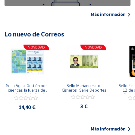
Más información
Lo nuevo de Correos
NOVEDAD
NOVEDAD
Sello Agua. Gestión por 
Sello Mariano Haro 
Sello Ecl
cuencas: la fuerza de 
Cisneros | Serie Deportes
12 de 
una idea.| Serie España 
Serie C
ES| Pliego Premium
3 €
14,40 €
Más información