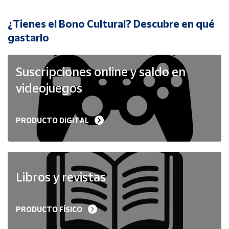
¿Tienes el Bono Cultural? Descubre en qué
Cuenta
gastarlo
Área
cliente
Suscripciones online y saldo en
videojuegos
Ubicación
PRODUCTO DIGITAL
Península
y
Baleares
Canarias,
Ceuta y
Libros y revistas
Melilla
PRODUCTO FÍSICO