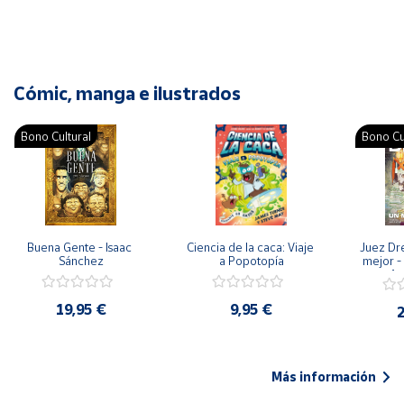
Cómic, manga e ilustrados
Bono Cultural
Bono Cu
Buena Gente - Isaac 
Ciencia de la caca: Viaje 
Juez Dr
Sánchez
a Popotopía
mejor - 
Ar
19,95 €
9,95 €
2
Más información