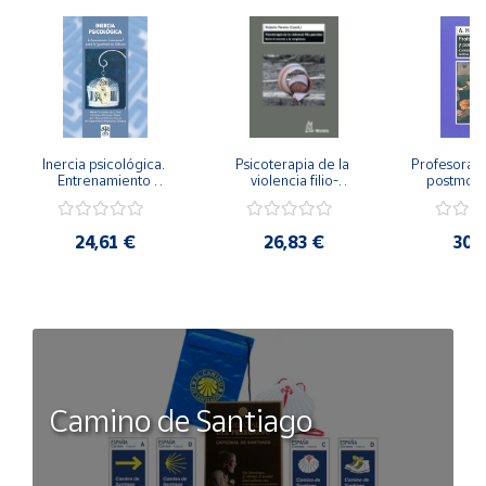
Inercia psicológica. 
Psicoterapia de la 
Profesorado,
Entrenamiento 
violencia filio-
postmode
Emocional para la 
parental. Entre el 
Cambian los
Igualdad de Género.
secreto y la 
cambi
vergüenza.
profes
24,61 €
26,83 €
30,
Camino de Santiago