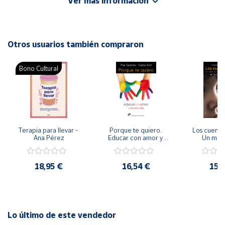
Ver más información
Editorial: Graó
ISBN: 9788478273799
Cuenta
Idioma: Español
Otros usuarios también compraron
Área
cliente
Bono Cultural
Ubicación
Península
y
Terapia para llevar - 
Porque te quiero. 
Los cuentos
Baleares
Ana Pérez
Educar con amor y 
Un mode
mucho mas.
acompaña
para niñas 
Canarias,
cuidados p
Ceuta y
18,95 €
16,54 €
15,
Melilla
Lo último de este vendedor