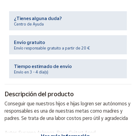
Productos
Solidarios
¿Tienes alguna duda?
Centro de Ayuda
Ayuda
Envío gratuito
Centro
Envío responsable gratuito a partir de 20 €
de ayuda
Contacto
Tiempo estimado de envío
Envío en 3 - 4 día(s)
Vendedores
Descripción del producto
Mapa de
vendedores
Conseguir que nuestros hijos e hijas logren ser autónomos y
Hazte
responsables es una de nuestras metas como madres y
vendedor
padres. Se trata de una labor costos pero útil y agradecida
Área
vendedor
Autor: Susanna Arànega, Rosa Guitart Aced