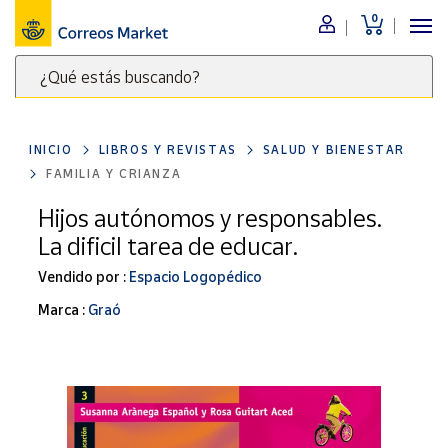
0
Menú
¿Qué estás buscando?
Nuestro
catálogo
Escribe
palabras
INICIO
LIBROS Y REVISTAS
SALUD Y BIENESTAR
clave
Alimentación
FAMILIA Y CRIANZA
para
Bebidas
buscar
Hijos autónomos y responsables.
Ocio y cultura
productos
La dificil tarea de educar.
en
Juguetes y
juegos
Correos
Vendido por :
Espacio Logopédico
Market
Libros y
Marca :
Graó
.
revistas
Merchandising
y regalos
Tienda de
Correos