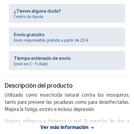
Productos
Solidarios
¿Tienes alguna duda?
Centro de Ayuda
Ayuda
Envío gratuito
Envío responsable gratuito a partir de 20 €
Centro
de ayuda
Tiempo estimado de envío
Contacto
Envío en 2 - 5 día(s)
Vendedores
Descripción del producto
Mapa de
Utilizado como insecticida natural contra los mosquitos,
vendedores
tanto para prevenir las picaduras como para desinfectarlas.
Hazte
Mejora la fatiga, estrés e incluso depresión.
vendedor
Suaviza, refresca e higieniza la piel. Si mezclas de dos a
Área
Ver más información
tres gotas de aceite esencial de citronela con otro aceite
vendedor