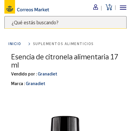
0
Menú
¿Qué estás buscando?
Nuestro
catálogo
Escribe
palabras
INICIO
SUPLEMENTOS ALIMENTICIOS
clave
Alimentación
para
Esencia de citronela alimentaria 17
Bebidas
buscar
ml
Ocio y cultura
productos
en
Vendido por :
Granadiet
Juguetes y
juegos
Correos
Marca :
Granadiet
Market
Libros y
.
revistas
Merchandising
y regalos
Tienda de
Correos