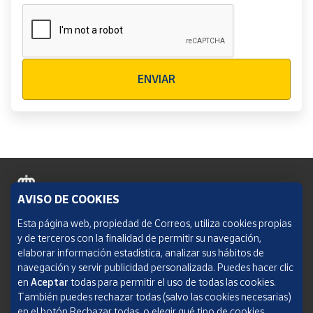
Verificación reCAPTCHA
ENVIAR
AVISO DE COOKIES
Política de cookies
Esta página web, propiedad de Correos, utiliza cookies propias
y de terceros con la finalidad de permitir su navegación,
Aviso legal
elaborar información estadística, analizar sus hábitos de
navegación y servir publicidad personalizada. Puedes hacer clic
Condiciones del servicio
en
Aceptar
todas para permitir el uso de todas las cookies.
También puedes rechazar todas (salvo las cookies necesarias)
Política de Privacidad Web
en el botón Rechazar todas, o elegir qué tipo de cookies