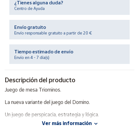
¿Tienes alguna duda?
Productos
Solidarios
Centro de Ayuda
Envío gratuito
Ayuda
Envío responsable gratuito a partir de 20 €
Centro
de ayuda
Tiempo estimado de envío
Envío en 4 - 7 día(s)
Contacto
Descripción del producto
Vendedores
Juego de mesa Triominos.
Mapa de
La nueva variante del juego del Domino.
vendedores
Hazte
Un juego de perspicacia, estrategia y lógica.
vendedor
Ver más información
Para más de 6 años. De 2 a 4 jugadores.
Área
vendedor