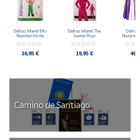
Disfraz Infantil Elfo 
Disfraz Infantil The 
Disfraz I
Navidad Verde
Gamer Rojo
Nazaren
16,95 €
19,95 €
49,
Camino de Santiago