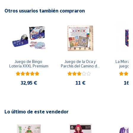
Otros usuarios también compraron
Cuenta
Área
cliente
Ubicación
Juego de Bingo 
Juego de la Oca y 
La Morada
Lotería XXXL Premium
Parchís del Camino de 
juego 
Península
Santiago
y
Baleares
32,95 €
11 €
16,
Canarias,
Ceuta y
Melilla
Lo último de este vendedor