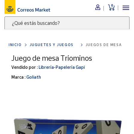
0
Menú
¿Qué estás buscando?
Nuestro
catálogo
Escribe
palabras
INICIO
JUGUETES Y JUEGOS
JUEGOS DE MESA
clave
Alimentación
para
Juego de mesa Triominos
Bebidas
buscar
Ocio y cultura
Vendido por :
Librería-Papelería Gapi
productos
en
Juguetes y
Marca :
Goliath
juegos
Correos
Market
Libros y
.
revistas
Merchandising
y regalos
Tienda de
Correos