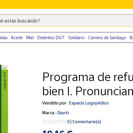
é estás buscando?
Escribe
palabras
clave
idas
Aceite
Miel
Distintivo DGT
Solidario
Camino de Santiago
B
para
buscar
productos
en
Programa de ref
Correos
Market
bien I. Pronuncian
.
Vendido por :
Espacio Logopédico
Marca :
Giunti
0 | Comentario(s)