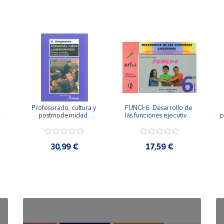
Profesorado, cultura y 
FUNCI-6. Desarrollo de 
 
postmodernidad. 
las funciones ejecutivas. 
p
Cambian los tiempos, 
6º de Primaria.
cambia el profesorado.
30,99 €
17,59 €