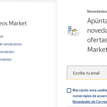
Novedades
Apúnta
eos Market
noveda
rir
oferta
e vendedores
Marke
vendedor
endedor
Escribe tu email
Marcando esta casilla
comerciales de acuer
Novedades de Correo