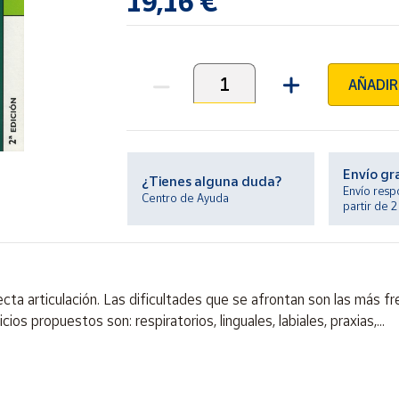
19,16 €
AÑADIR
Unidades
Envío gr
¿Tienes alguna duda?
Envío resp
Centro de Ayuda
partir de 
ecta articulación. Las dificultades que se afrontan son las más fr
os propuestos son: respiratorios, linguales, labiales, praxias,...