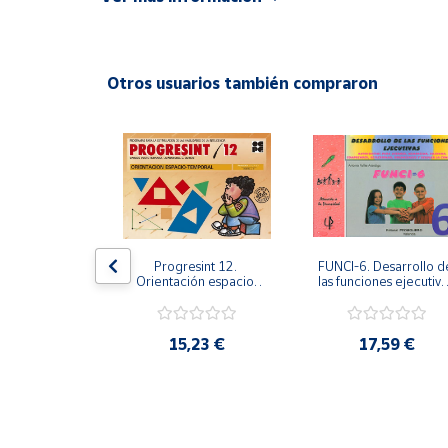
ISBN: 9788497271486
Productos
Solidarios
Idioma: Español
Otros usuarios también compraron
Ayuda
Centro
de ayuda
Contacto
Vendedores
 2. Programa 
Progresint 12. 
FUNCI-6. Desarrollo de
oestima. 
Orientación espacio-
las funciones ejecutivas
e refuerzo. 
temporal
6º de Primaria.
rno de 
Mapa de
ración y 
vendedores
e planos psic
,61 €
15,23 €
17,59 €
Hazte
vendedor
Área
vendedor