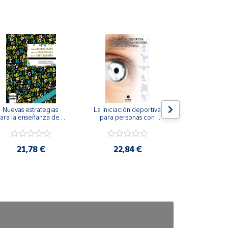
Nuevas estrategias 
La iniciación deportiva 
El método Cl
ara la enseñanza de la 
para personas con 
ortografía.
ceguera y deficiencia 
visual.
18,4
21,78 €
22,84 €