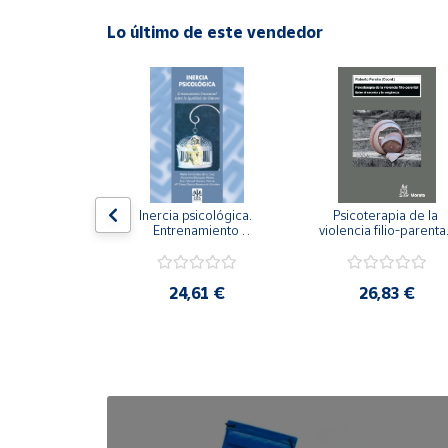
Lo último de este vendedor
Cuenta
Área
cliente
Ubicación
n visual y 
Inercia psicológica. 
Psicoterapia de la 
 Adaptación 
Entrenamiento 
violencia filio-parental.
Península
. Nivel I ESO.
Emocional para la 
Entre el secreto y la 
y
Igualdad de Género.
vergüenza.
Baleares
,21 €
24,61 €
26,83 €
Canarias,
Ceuta y
Melilla