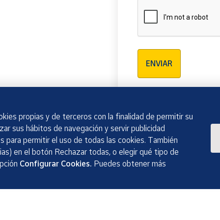
Verificación reCAPTCH
ENVIAR
kies propias y de terceros con la finalidad de permitir su
izar sus hábitos de navegación y servir publicidad
 para permitir el uso de todas las cookies. También
as) en el botón Rechazar todas, o elegir qué tipo de
opción
Configurar Cookies.
Puedes obtener más