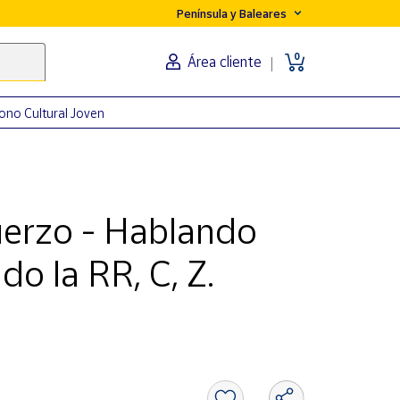
Península y Baleares
0
Área cliente
ono Cultural Joven
uerzo - Hablando
do la RR, C, Z.