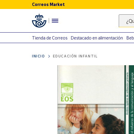
Correos Market
Menú
¿Qu
Nuestro
catálogo
Tienda de Correos
Destacado en alimentación
Beb
Alimentación
INICIO
EDUCACIÓN INFANTIL
Bebidas
Ocio y cultura
Juguetes y
juegos
Libros y
revistas
Merchandising
y regalos
Tienda de
Correos