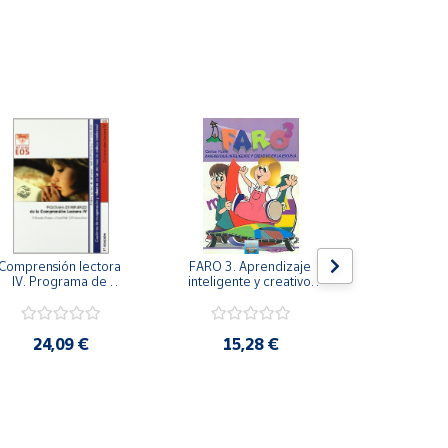
Comprensión lectora 
FARO 3. Aprendizaje 
FARO 2. Apr
IV. Programa de 
inteligente y creativo 
inteligente y
refuerzo de la 
en la escuela. 3º 
en la escu
comprensión lectora 
Primaria.
Prima
IV.
24,09 €
15,28 €
14,1