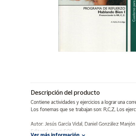
Artesanía
Oficina y
Papelería
Para Canarias,
Ceuta y Melilla
Más
populares
Bono
Cultural
Descripción del producto
Nuestros
vendedores
Contiene actividades y ejercicios a lograr una corr
Las
Los fonemas que se trabajan son: R,C,Z, Los ejercici
novedades
de Correos
Market
Autor: Jesús García Vidal, Daniel González Manjón
Editorial: Giunti EOS
Ver más información