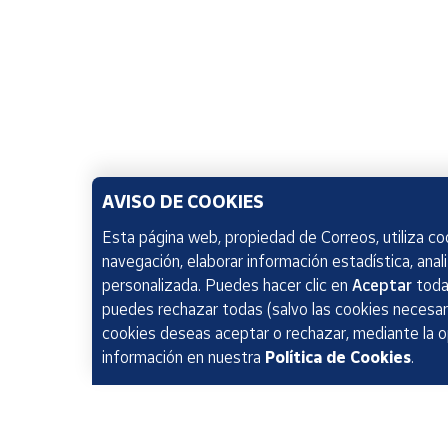
AVISO DE COOKIES
Esta página web, propiedad de Correos, utiliza coo
navegación, elaborar información estadística, anal
personalizada. Puedes hacer clic en
Aceptar
todas
puedes rechazar todas (salvo las cookies necesari
cookies deseas aceptar o rechazar, mediante la 
información en nuestra
Política de Cookies
.