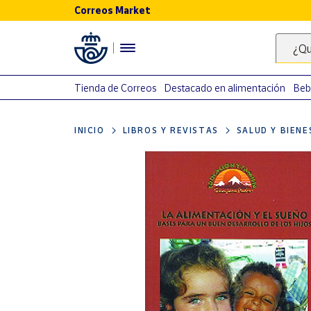
Correos Market
Menú
¿Qu
Nuestro
catálogo
Tienda de Correos
Destacado en alimentación
Beb
Alimentación
INICIO
LIBROS Y REVISTAS
SALUD Y BIEN
Bebidas
Ocio y cultura
Juguetes y
juegos
Libros y
revistas
Merchandising
y regalos
Tienda de
Correos