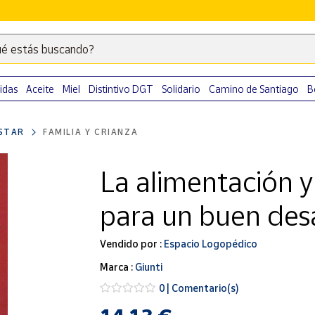
é estás buscando?
Escribe
palabras
clave
idas
Aceite
Miel
Distintivo DGT
Solidario
Camino de Santiago
B
para
buscar
ESTAR
FAMILIA Y CRIANZA
productos
en
La alimentación y
Correos
Market
para un buen desar
.
Vendido por :
Espacio Logopédico
Marca :
Giunti
0 | Comentario(s)