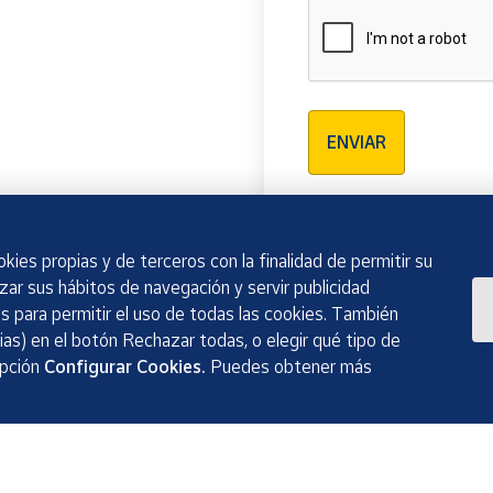
Verificación reCAPTCH
ENVIAR
kies propias y de terceros con la finalidad de permitir su
izar sus hábitos de navegación y servir publicidad
 para permitir el uso de todas las cookies. También
as) en el botón Rechazar todas, o elegir qué tipo de
opción
Configurar Cookies.
Puedes obtener más