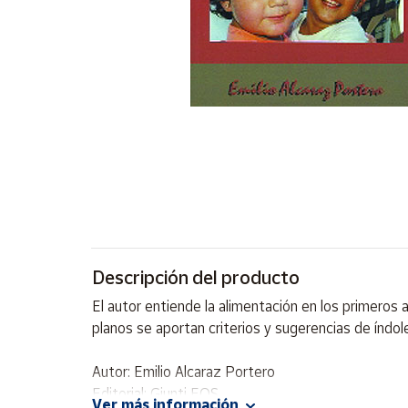
Artesanía
Oficina y
Papelería
Para Canarias,
Ceuta y Melilla
Más
populares
Bono
Cultural
Descripción del producto
Nuestros
vendedores
El autor entiende la alimentación en los primeros 
Las
planos se aportan criterios y sugerencias de índol
novedades
de Correos
Market
Autor: Emilio Alcaraz Portero
Editorial: Giunti EOS
Ver más información