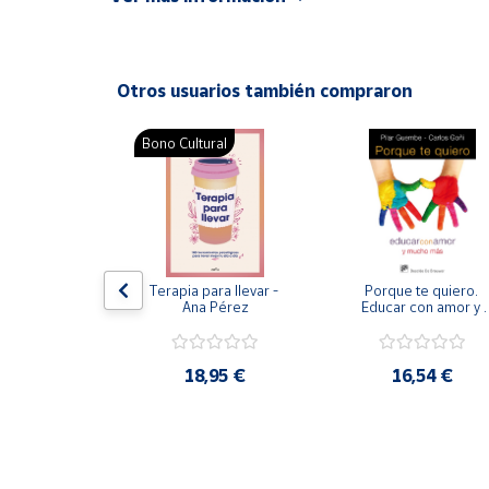
ISBN: 9788489967823
Productos
Solidarios
Idioma: Español
Otros usuarios también compraron
Ayuda
Bono Cultural
Centro
de ayuda
Contacto
Vendedores
nos de la 
Terapia para llevar - 
Porque te quiero. 
ación en 
Ana Pérez
Educar con amor y 
ros hijos
mucho mas.
Mapa de
vendedores
,13 €
18,95 €
16,54 €
Hazte
vendedor
Área
vendedor