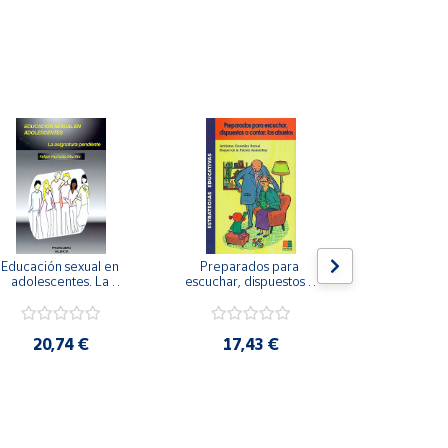
Educación sexual en 
Preparados para 
EmocionArte
adolescentes. La 
escuchar, dispuestos a 
niños. El 
asignatura pendiente. 
contar: los abuelos
acompañar a 
(con CD)
en su em
20,74 €
17,43 €
16,5