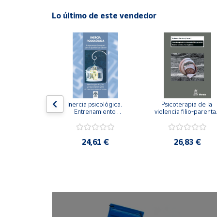
Lo último de este vendedor
Cuenta
Área
cliente
Ubicación
n visual y 
Inercia psicológica. 
Psicoterapia de la 
 Adaptación 
Entrenamiento 
violencia filio-parental.
Península
. Nivel I ESO.
Emocional para la 
Entre el secreto y la 
y
Igualdad de Género.
vergüenza.
Baleares
,21 €
24,61 €
26,83 €
Canarias,
Ceuta y
Melilla