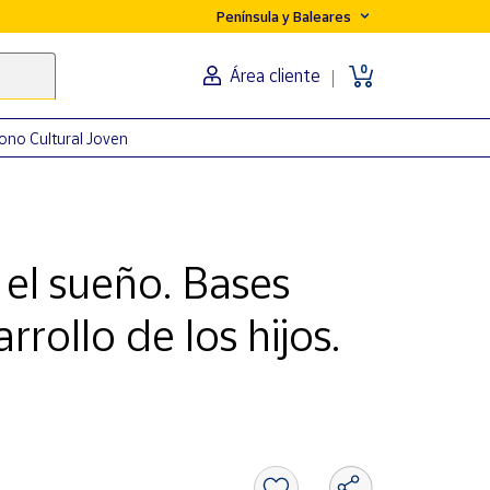
Península y Baleares
0
Área cliente
ono Cultural Joven
 el sueño. Bases
rollo de los hijos.