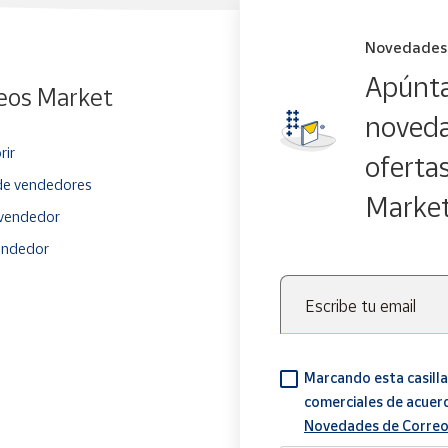
Novedades
Apúnta
eos Market
noveda
rir
oferta
e vendedores
Marke
vendedor
endedor
Escribe tu email
Marcando esta casilla
comerciales de acuer
Novedades de Correo