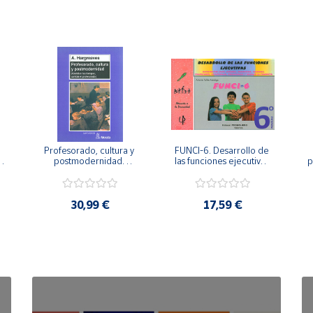
Profesorado, cultura y 
FUNCI-6. Desarrollo de 
 
postmodernidad. 
las funciones ejecutivas. 
p
Cambian los tiempos, 
6º de Primaria.
cambia el profesorado.
30,99 €
17,59 €