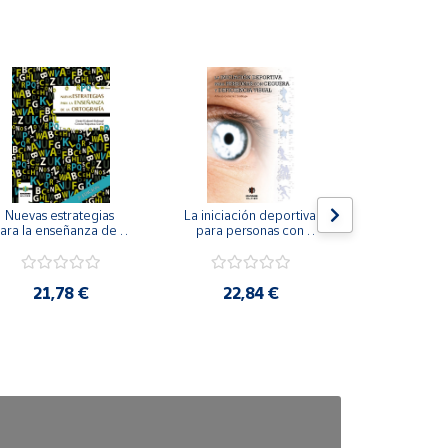
Nuevas estrategias 
La iniciación deportiva 
El método Cl
ara la enseñanza de la 
para personas con 
ortografía.
ceguera y deficiencia 
visual.
18,4
21,78 €
22,84 €