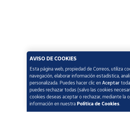
AVISO DE COOKIES
Esta página web, propiedad de Correos, utiliza coo
navegación, elaborar información estadística, anal
personalizada. Puedes hacer clic en
Aceptar
todas
puedes rechazar todas (salvo las cookies necesari
cookies deseas aceptar o rechazar, mediante la 
información en nuestra
Política de Cookies
.