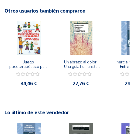
Autor: I. Sánchez-Bernuy
Editorial: Giunti EOS
Otros usuarios también compraron
Cuenta
ISBN: 9788497273237
Idioma: Español
Área
cliente
Ubicación
Juego 
Un abrazo al dolor. 
Inercia psi
psicoterapéutico para 
Una guía humanista 
Entrena
Península
el desarrollo 
para el tratamiento 
Emocional
emocional. 
del trauma
Igualdad 
y
Psicoterapia Gestalt 
Baleares
44,46 €
27,76 €
24,
para niños y jóvenes
Canarias,
Ceuta y
Melilla
Lo último de este vendedor