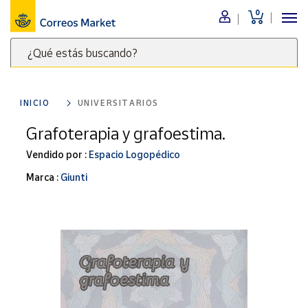
0
Menú
¿Qué estás buscando?
Nuestro
catálogo
Escribe
palabras
INICIO
UNIVERSITARIOS
clave
Alimentación
para
Grafoterapia y grafoestima.
Bebidas
buscar
Ocio y cultura
Vendido por :
Espacio Logopédico
productos
en
Juguetes y
Marca :
Giunti
juegos
Correos
Market
Libros y
.
revistas
Merchandising
y regalos
Tienda de
Correos