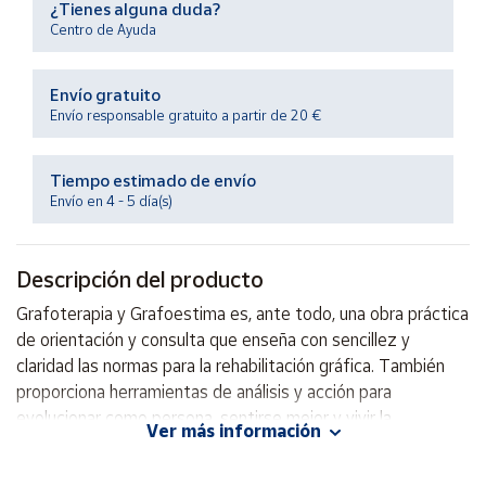
¿Tienes alguna duda?
Productos
Solidarios
Centro de Ayuda
Envío gratuito
Ayuda
Envío responsable gratuito a partir de 20 €
Centro
de ayuda
Tiempo estimado de envío
Envío en 4 - 5 día(s)
Contacto
Descripción del producto
Vendedores
Grafoterapia y Grafoestima es, ante todo, una obra práctica
de orientación y consulta que enseña con sencillez y
Mapa de
vendedores
claridad las normas para la rehabilitación gráfica. También
proporciona herramientas de análisis y acción para
Hazte
vendedor
evolucionar como persona, sentirse mejor y vivir la
Ver más información
existencia de forma más plena y satisfactoria.
Área
vendedor