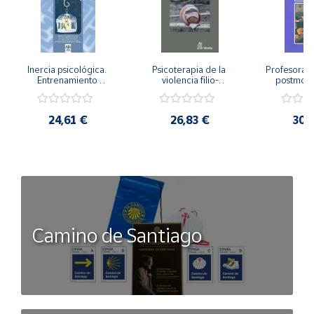
Inercia psicológica. 
Psicoterapia de la 
Profesorado,
Entrenamiento 
violencia filio-
postmode
Emocional para la 
parental. Entre el 
Cambian los
Igualdad de Género.
secreto y la 
cambi
vergüenza.
profes
24,61 €
26,83 €
30,
Camino de Santiago