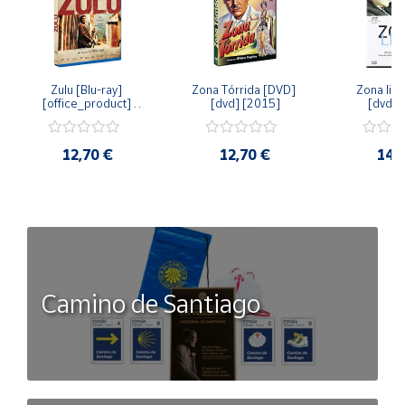
Zulu [Blu-ray] 
Zona Tórrida [DVD] 
Zona libr
[office_product] 
[dvd] [2015]
[dvd] 
[2015]
12,70 €
12,70 €
14,
Camino de Santiago