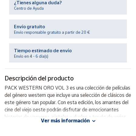
¿Tienes alguna duda?
Productos
Solidarios
Centro de Ayuda
Envío gratuito
Ayuda
Envío responsable gratuito a partir de 20 €
Centro
de ayuda
Tiempo estimado de envío
Envío en 4 - 6 día(s)
Contacto
Descripción del producto
Vendedores
PACK WESTERN ORO VOL 3 es una colección de películas
del género western que incluye una selección de clásicos de
Mapa de
vendedores
este género tan popular. Con esta edición, los amantes del
cine del viejo oeste podrán disfrutar de emocionantes
Hazte
vendedor
historias de vaqueros, pistolas y duelos a través de varias
Ver más información
películas que sin duda capturan la esencia de este género
Área
cinematográfico. Perfecto para los aficionados al western
vendedor