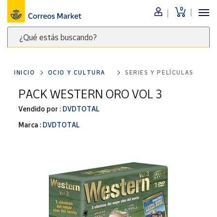
0
Menú
¿Qué estás buscando?
Nuestro
catálogo
Escribe
palabras
INICIO
OCIO Y CULTURA
SERIES Y PELÍCULAS
clave
Alimentación
para
PACK WESTERN ORO VOL 3
Bebidas
buscar
Ocio y cultura
Vendido por :
DVDTOTAL
productos
en
Juguetes y
Marca :
DVDTOTAL
juegos
Correos
Market
Libros y
.
revistas
Merchandising
y regalos
Tienda de
Correos