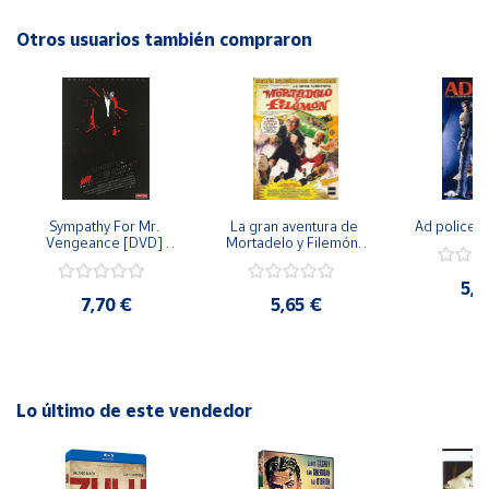
que desean añadir a su colección algunos de los títulos más
icónicos de la historia del cine de vaqueros. ¡No te pierdas la
Otros usuarios también compraron
Cuenta
oportunidad de llevarte a casa esta joya del western!
Área
cliente
Ubicación
Sympathy For Mr. 
La gran aventura de 
Ad police 
Vengeance [DVD] 
Mortadelo y Filemón/ 
Península
[dvd] [2008]
10 años de Pendelton 
[dvd] [2003]
y
5,2
Baleares
7,70 €
5,65 €
Canarias,
Ceuta y
Melilla
Lo último de este vendedor