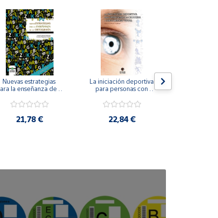
Nuevas estrategias 
La iniciación deportiva 
El método Cl
ara la enseñanza de la 
para personas con 
ortografía.
ceguera y deficiencia 
visual.
18,4
21,78 €
22,84 €