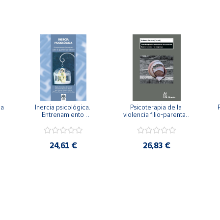
a 
Inercia psicológica. 
Psicoterapia de la 
 
Entrenamiento 
violencia filio-parental. 
a
Emocional para la 
Entre el secreto y la 
Igualdad de Género.
vergüenza.
c
24,61 €
26,83 €