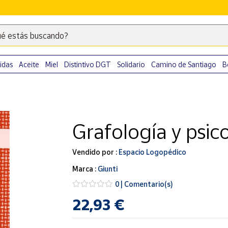
é estás buscando?
Escribe
palabras
clave
idas
Aceite
Miel
Distintivo DGT
Solidario
Camino de Santiago
B
para
buscar
productos
en
Grafología y psico
Correos
Market
.
Vendido por :
Espacio Logopédico
Marca :
Giunti
0 | Comentario(s)
22,93 €