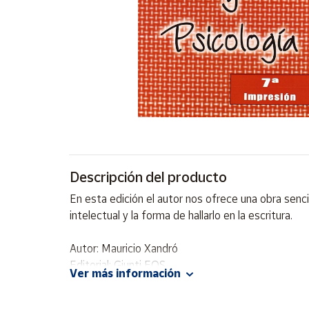
Artesanía
Oficina y
Papelería
Para Canarias,
Ceuta y Melilla
Más
populares
Bono
Descripción del producto
Cultural
En esta edición el autor nos ofrece una obra senc
Nuestros
intelectual y la forma de hallarlo en la escritura.
vendedores
Las
Autor: Mauricio Xandró
novedades
Editorial: Giunti EOS
de Correos
Ver más información
Market
ISBN: 9788497272131
Idioma: Español