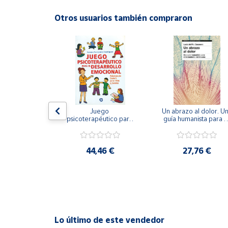
Productos
Solidarios
Otros usuarios también compraron
Ayuda
Centro
de ayuda
Contacto
gramar las 
Juego 
Un abrazo al dolor. Un
encias. 
psicoterapéutico para 
guía humanista para el
men II.
el desarrollo 
tratamiento del traum
Vendedores
emocional. 
Psicoterapia Gestalt 
para niños y jóvenes
,75 €
44,46 €
27,76 €
Mapa de
vendedores
Hazte
vendedor
Área
Lo último de este vendedor
vendedor