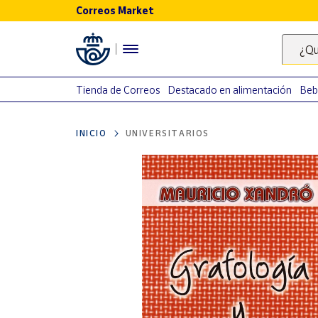
Correos Market
Menú
¿Qu
Nuestro
catálogo
Tienda de Correos
Destacado en alimentación
Beb
Alimentación
INICIO
UNIVERSITARIOS
Bebidas
Ocio y cultura
Juguetes y
juegos
Libros y
revistas
Merchandising
y regalos
Tienda de
Correos