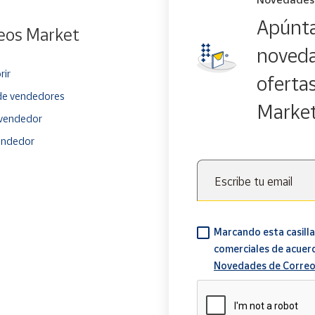
Apúnta
eos Market
noveda
rir
oferta
e vendedores
Marke
vendedor
endedor
Escribe tu email
Marcando esta casilla
comerciales de acuer
Novedades de Correo