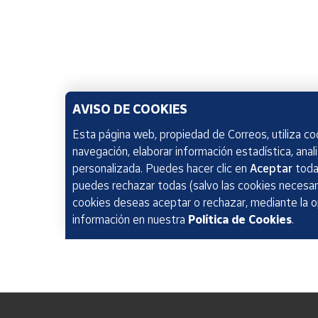
AVISO DE COOKIES
Esta página web, propiedad de Correos, utiliza coo
navegación, elaborar información estadística, anal
personalizada. Puedes hacer clic en
Aceptar
todas
puedes rechazar todas (salvo las cookies necesari
cookies deseas aceptar o rechazar, mediante la 
información en nuestra
Política de Cookies
.