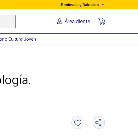
Península y Baleares
0
Área cliente
ono Cultural Joven
logía.