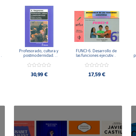
Profesorado, cultura y 
FUNCI-6. Desarrollo de 
 
postmodernidad. 
las funciones ejecutivas. 
p
Cambian los tiempos, 
6º de Primaria.
cambia el profesorado.
30,99 €
17,59 €