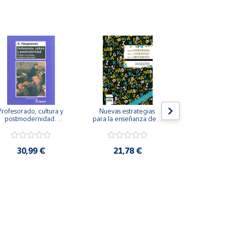
Profesorado, cultura y 
Nuevas estrategias 
La iniciación
postmodernidad. 
para la enseñanza de la 
para perso
Cambian los tiempos, 
ortografía.
ceguera y de
ambia el profesorado.
visu
30,99 €
21,78 €
22,8