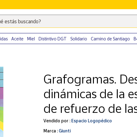
é estás buscando?
Escribe
palabras
clave
idas
Aceite
Miel
Distintivo DGT
Solidario
Camino de Santiago
B
para
buscar
productos
en
Grafogramas. Dest
Correos
Market
dinámicas de la e
.
de refuerzo de las
Vendido por :
Espacio Logopédico
Marca :
Giunti