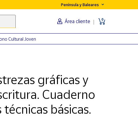
Península y Baleares
0
Área cliente
ono Cultural Joven
rezas gráficas y
scritura. Cuaderno
 técnicas básicas.