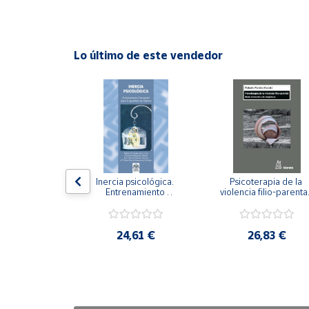
Cuenta
Lo último de este vendedor
Área
cliente
Ubicación
Península
y
n visual y 
Inercia psicológica. 
Psicoterapia de la 
Baleares
 Adaptación 
Entrenamiento 
violencia filio-parental.
. Nivel I ESO.
Emocional para la 
Entre el secreto y la 
Canarias,
Igualdad de Género.
vergüenza.
Ceuta y
,21 €
24,61 €
26,83 €
Melilla