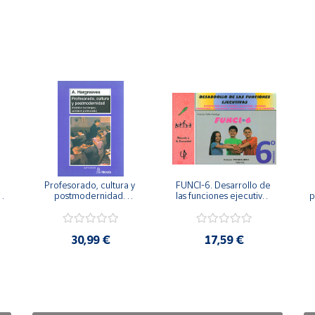
Profesorado, cultura y 
FUNCI-6. Desarrollo de 
 
postmodernidad. 
las funciones ejecutivas. 
p
Cambian los tiempos, 
6º de Primaria.
cambia el profesorado.
30,99 €
17,59 €