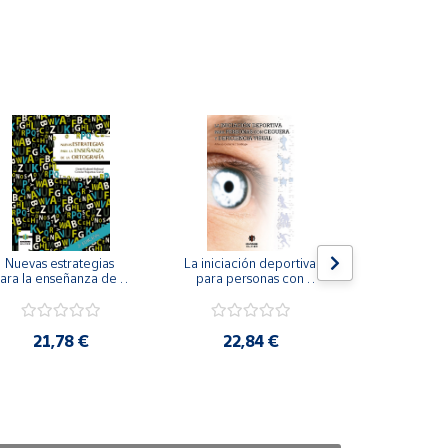
Nuevas estrategias 
La iniciación deportiva 
El método Cl
ara la enseñanza de la 
para personas con 
ortografía.
ceguera y deficiencia 
visual.
18,4
21,78 €
22,84 €