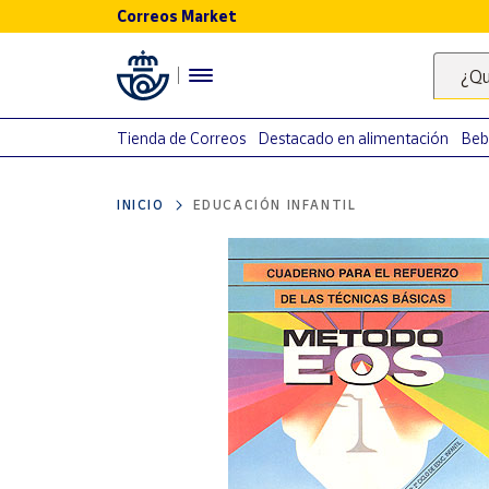
Correos Market
Menú
¿Qu
Nuestro
catálogo
Tienda de Correos
Destacado en alimentación
Beb
Alimentación
INICIO
EDUCACIÓN INFANTIL
Bebidas
Ocio y cultura
Juguetes y
juegos
Libros y
revistas
Merchandising
y regalos
Tienda de
Correos