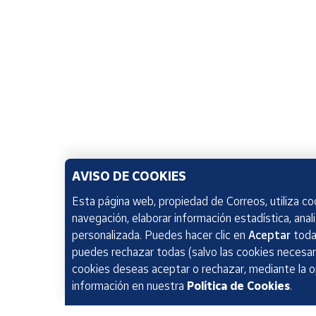
AVISO DE COOKIES
Esta página web, propiedad de Correos, utiliza coo
navegación, elaborar información estadística, anal
personalizada. Puedes hacer clic en
Aceptar
todas
puedes rechazar todas (salvo las cookies necesari
cookies deseas aceptar o rechazar, mediante la 
información en nuestra
Política de Cookies
.