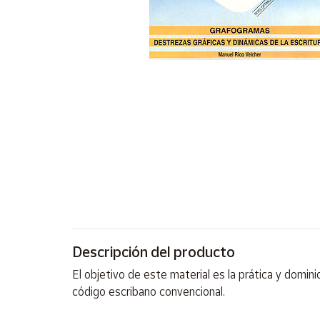
Artesanía
Oficina y
Papelería
Para Canarias,
Ceuta y Melilla
Más
populares
Bono
Cultural
Nuestros
vendedores
Descripción del producto
Las
novedades
El objetivo de este material es la prática y domi
de Correos
Market
código escribano convencional.