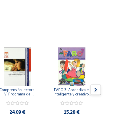
Comprensión lectora 
FARO 3. Aprendizaje 
FARO 2. Apr
IV. Programa de 
inteligente y creativo 
inteligente y
refuerzo de la 
en la escuela. 3º 
en la escu
comprensión lectora 
Primaria.
Prima
IV.
24,09 €
15,28 €
14,1