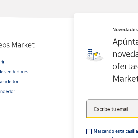
Novedades
Apúnta
eos Market
noveda
rir
oferta
e vendedores
Marke
vendedor
endedor
Escribe tu email
Marcando esta casilla