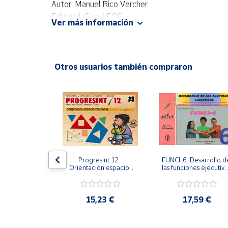
Autor: Manuel Rico Vercher
Productos
Solidarios
Editorial: Giunti EOS
Ver más información
ISBN: 9788497270502
Idioma: Español
Ayuda
Otros usuarios también compraron
Centro
de ayuda
Contacto
Vendedores
Mapa de
 2. Programa 
Progresint 12. 
FUNCI-6. Desarrollo de
oestima. 
Orientación espacio-
las funciones ejecutivas
vendedores
e refuerzo. 
temporal
6º de Primaria.
rno de 
Hazte
ración y 
vendedor
e planos psic
,61 €
15,23 €
17,59 €
Área
vendedor