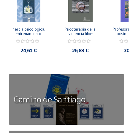
Inercia psicológica. 
Psicoterapia de la 
Profesorado,
Entrenamiento 
violencia filio-
postmode
Emocional para la 
parental. Entre el 
Cambian los
Igualdad de Género.
secreto y la 
cambi
vergüenza.
profes
24,61 €
26,83 €
30,
Camino de Santiago