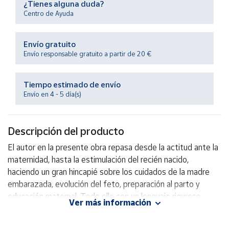
¿Tienes alguna duda?
Productos
Centro de Ayuda
Solidarios
Envío gratuito
Ayuda
Envío responsable gratuito a partir de 20 €
Centro
de ayuda
Tiempo estimado de envío
Envío en 4 - 5 día(s)
Contacto
Descripción del producto
Vendedores
El autor en la presente obra repasa desde la actitud ante la
maternidad, hasta la estimulación del recién nacido,
Mapa de
vendedores
haciendo un gran hincapié sobre los cuidados de la madre
embarazada, evolución del feto, preparación al parto y
Hazte
vendedor
educación maternal. Todo ello con un lenguaje riguroso
Ver más información
aunque con todo tipo de \"ayudas\" (glosario, de términos,
Área
cuadros, resúmenes...), se proponen sugerencias para
vendedor