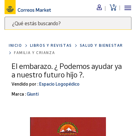
0
Menú
¿Qué estás buscando?
Nuestro
catálogo
Escribe
palabras
INICIO
LIBROS Y REVISTAS
SALUD Y BIENESTAR
clave
Alimentación
FAMILIA Y CRIANZA
para
Bebidas
buscar
El embarazo. ¿ Podemos ayudar ya
Ocio y cultura
productos
a nuestro futuro hijo ?.
en
Juguetes y
juegos
Correos
Vendido por :
Espacio Logopédico
Market
Libros y
Marca :
Giunti
.
revistas
Merchandising
y regalos
Tienda de
Correos