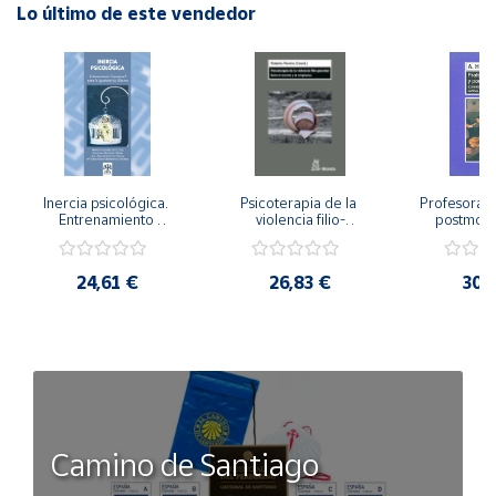
Lo último de este vendedor
Inercia psicológica. 
Psicoterapia de la 
Profesorado,
Entrenamiento 
violencia filio-
postmode
Emocional para la 
parental. Entre el 
Cambian los
Igualdad de Género.
secreto y la 
cambi
vergüenza.
profes
24,61 €
26,83 €
30,
Camino de Santiago