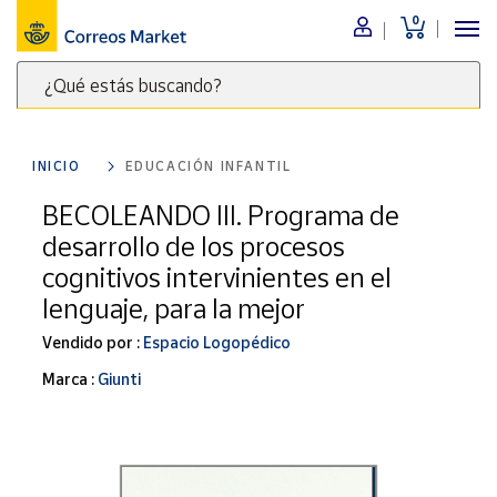
0
Menú
¿Qué estás buscando?
Nuestro
catálogo
Escribe
palabras
INICIO
EDUCACIÓN INFANTIL
clave
Alimentación
para
BECOLEANDO III. Programa de
Bebidas
buscar
desarrollo de los procesos
Ocio y cultura
productos
cognitivos intervinientes en el
en
Juguetes y
lenguaje, para la mejor
juegos
Correos
Market
Libros y
Vendido por :
Espacio Logopédico
.
revistas
Marca :
Giunti
Merchandising
y regalos
Tienda de
Correos