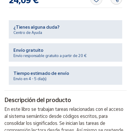
24,09 €
Productos
Solidarios
Ayuda
¿Tienes alguna duda?
Centro de Ayuda
Centro
de ayuda
Envío gratuito
Envío responsable gratuito a partir de 20 €
Contacto
Tiempo estimado de envío
Vendedores
Envío en 4 - 5 día(s)
Mapa de
vendedores
Descripción del producto
Hazte
En este libro se trabajan tareas relacionadas con el acceso
vendedor
al sistema semántico desde códigos escritos, para
Área
consolidar los significados. Se inician las tareas de
vendedor
comprensión lectora desde frases. Así mismo se pretende