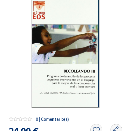
Artesanía
Oficina y
Papelería
Para Canarias,
Ceuta y Melilla
Más
populares
Bono
Cultural
Nuestros
vendedores
Las
novedades
de Correos
Market
0 | Comentario(s)