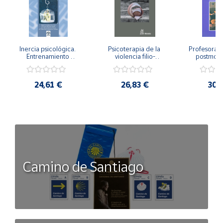
Inercia psicológica. 
Psicoterapia de la 
Profesorado,
Entrenamiento 
violencia filio-
postmode
Emocional para la 
parental. Entre el 
Cambian los
Igualdad de Género.
secreto y la 
cambi
vergüenza.
profes
24,61 €
26,83 €
30,
Camino de Santiago