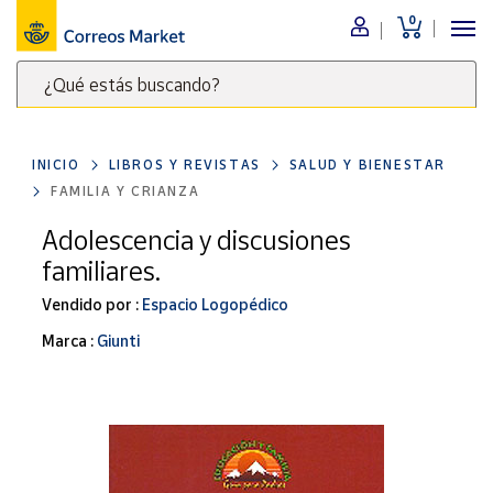
0
Menú
¿Qué estás buscando?
Nuestro
catálogo
Escribe
palabras
INICIO
LIBROS Y REVISTAS
SALUD Y BIENESTAR
clave
Alimentación
FAMILIA Y CRIANZA
para
Bebidas
buscar
Adolescencia y discusiones
Ocio y cultura
productos
familiares.
en
Juguetes y
juegos
Correos
Vendido por :
Espacio Logopédico
Market
Libros y
Marca :
Giunti
.
revistas
Merchandising
y regalos
Tienda de
Correos