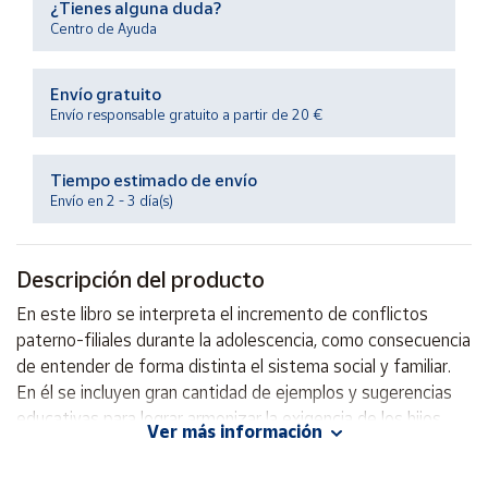
¿Tienes alguna duda?
Productos
Centro de Ayuda
Solidarios
Envío gratuito
Ayuda
Envío responsable gratuito a partir de 20 €
Centro
de ayuda
Tiempo estimado de envío
Envío en 2 - 3 día(s)
Contacto
Descripción del producto
Vendedores
En este libro se interpreta el incremento de conflictos
paterno-filiales durante la adolescencia, como consecuencia
Mapa de
vendedores
de entender de forma distinta el sistema social y familiar.
En él se incluyen gran cantidad de ejemplos y sugerencias
Hazte
vendedor
educativas para lograr armonizar la exigencia de los hijos
Ver más información
con la responsabilidad de los padres.
Área
vendedor