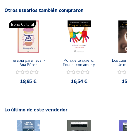
Autor: Alfredo Goñi Grandmontagne
Editorial: Giunti EOS
Otros usuarios también compraron
Cuenta
ISBN: 9788489967625
Idioma: Español
Bono Cultural
Área
cliente
Ubicación
Terapia para llevar - 
Porque te quiero. 
Los cuentos
Ana Pérez
Educar con amor y 
Un mode
mucho mas.
acompaña
Península
para niñas 
y
cuidados p
Baleares
18,95 €
16,54 €
15,
Canarias,
Ceuta y
Melilla
Lo último de este vendedor