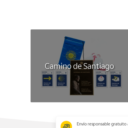
Cuenta
Área
cliente
Ubicación
Camino de Santiago
Península
y
Baleares
Canarias,
Ceuta y
Melilla
x
Envío responsable gratuito 