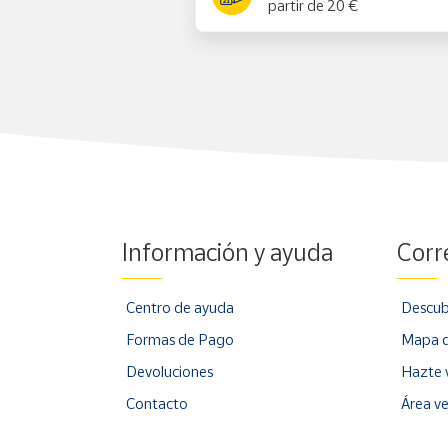
partir de 20 €
Información y ayuda
Corr
Centro de ayuda
Descub
Formas de Pago
Mapa d
Devoluciones
Hazte 
Contacto
Área v