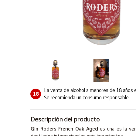
Artesanía
Oficina y
Papelería
Para Canarias,
Ceuta y Melilla
Más
populares
Bono
Cultural
La venta de alcohol a menores de 18 años e
Nuestros
18
vendedores
Se recomienda un consumo responsable.
Las
novedades
de Correos
Descripción del producto
Market
Gin Roders French Oak Aged
es una es la ve