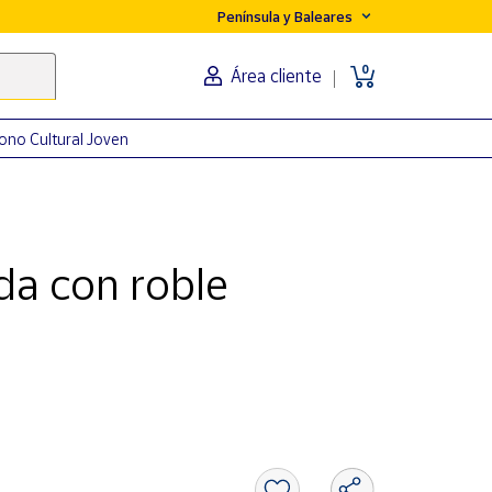
Península y Baleares
0
Área cliente
ono Cultural Joven
da con roble