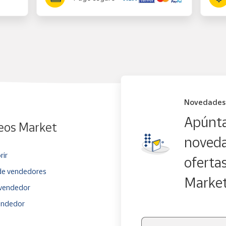
Novedades
Apúnta
eos Market
noveda
rir
oferta
e vendedores
Marke
vendedor
endedor