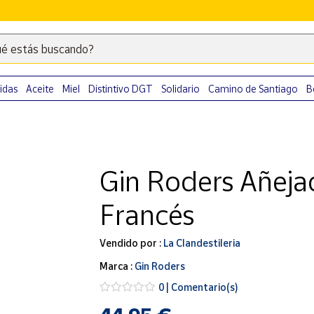
é estás buscando?
Escribe
palabras
clave
idas
Aceite
Miel
Distintivo DGT
Solidario
Camino de Santiago
B
para
buscar
productos
en
Gin Roders Añeja
Correos
Market
Francés
.
Vendido por :
La Clandestileria
Marca :
Gin Roders
0 | Comentario(s)