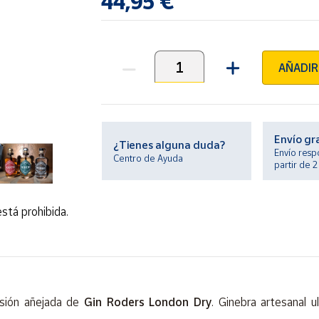
44,95 €
AÑADIR
Unidades
Envío gr
¿Tienes alguna duda?
Envío resp
Centro de Ayuda
partir de 
stá prohibida.
rsión añejada de
Gin Roders London Dry
. Ginebra artesanal 