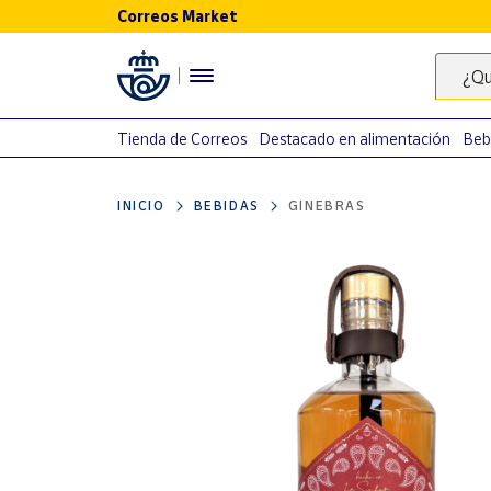
Correos Market
Menú
¿Qu
Nuestro
catálogo
Tienda de Correos
Destacado en alimentación
Beb
Alimentación
INICIO
BEBIDAS
GINEBRAS
Bebidas
Ocio y cultura
Juguetes y
juegos
Libros y
revistas
Merchandising
y regalos
Tienda de
Correos