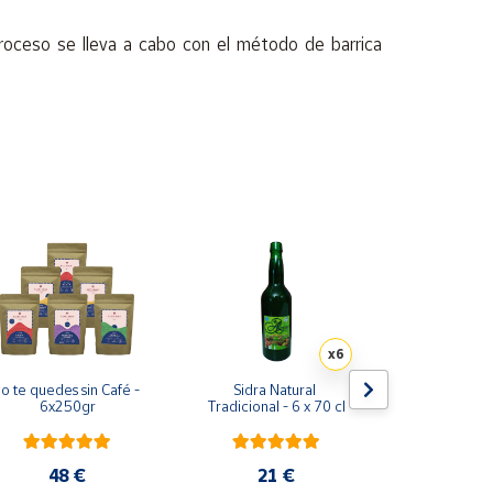
roceso se lleva a cabo con el método de barrica
 incluso matices a tabaco y/o cedro, muy ligeros y
e la Comunidad Valenciana como el cantueso o la
eso de macerado natural, utilizamos un alambique
 cero de manera totalmente artesanal y controlada
 botellas por elaboración.
x6
o te quedes sin Café - 
Sidra Natural 
Brut nature 
6x250gr
Tradicional - 6 x 70 cl
botel
48 €
21 €
29