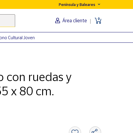
Península y Baleares
0
Área cliente
ono Cultural Joven
o con ruedas y
55 x 80 cm.