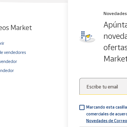
Novedades
Apúnta
eos Market
noveda
rir
oferta
e vendedores
Marke
vendedor
endedor
Escribe tu email
Marcando esta casilla
comerciales de acuer
Novedades de Correo