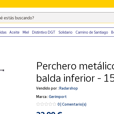
é estás buscando?
Escribe
palabras
clave
idas
Aceite
Miel
Distintivo DGT
Solidario
Camino de Santiago
B
para
buscar
productos
en
Perchero metálic
Correos
Market
balda inferior - 1
.
Vendido por :
Radarshop
Marca :
Gerimport
0 | Comentario(s)