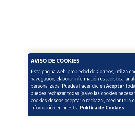
AVISO DE COOKIES
Esta página web, propiedad de Correos, utiliza coo
navegación, elaborar información estadística, anal
personalizada. Puedes hacer clic en
Aceptar
todas
puedes rechazar todas (salvo las cookies necesari
cookies deseas aceptar o rechazar, mediante la 
información en nuestra
Política de Cookies
.