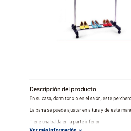
Artesanía
Oficina y
Papelería
Para Canarias,
Ceuta y Melilla
Más
populares
Bono
Cultural
Descripción del producto
Nuestros
vendedores
En su casa, dormitorio o en el salón, este percher
Las
novedades
La barra se puede ajustar en altura y de esta mane
de Correos
Market
Tiene una balda en la parte inferior.
Ver más información