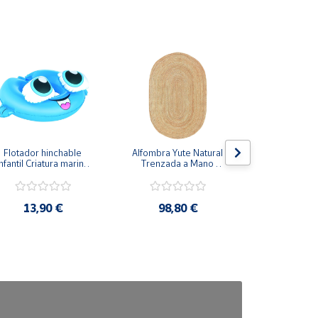
Flotador hinchable 
Alfombra Yute Natural 
Transportí
nfantil Criatura marina 
Trenzada a Mano 
Mascota
60x46cm
Ovalada
Cremallera
37x18
13,90 €
98,80 €
19,9