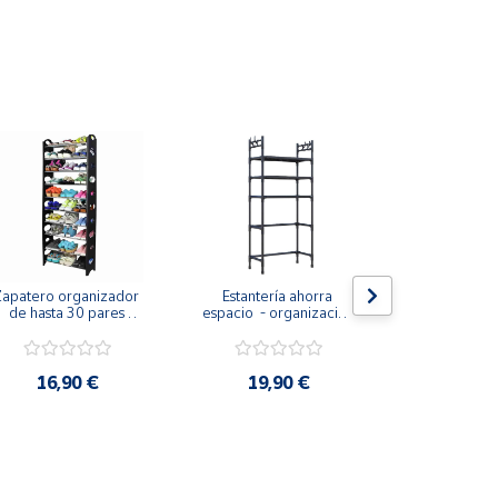
.
Zapatero organizador 
Estantería ahorra 
Perchero port
de hasta 30 pares 
espacio  - organización 
ruedas y es
zapatillas zapatos 
inteligente para baño, 
doble 
sandalias  negro y 
lavadora o secadora
acero
16,90 €
19,90 €
13,9