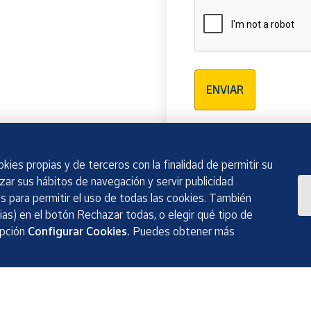
Verificación reCAPTCH
ENVIAR
kies propias y de terceros con la finalidad de permitir su
izar sus hábitos de navegación y servir publicidad
 para permitir el uso de todas las cookies. También
as) en el botón Rechazar todas, o elegir qué tipo de
opción
Configurar Cookies.
Puedes obtener más