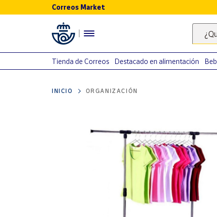
Correos Market
Menú
¿Qu
Nuestro
catálogo
Tienda de Correos
Destacado en alimentación
Beb
Alimentación
INICIO
ORGANIZACIÓN
Bebidas
Ocio y cultura
Juguetes y
juegos
Libros y
revistas
Merchandising
y regalos
Tienda de
Correos