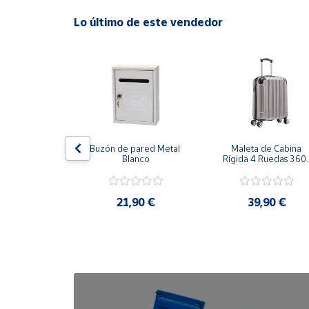
Lo último de este vendedor
Cuenta
Área
cliente
Ubicación
ha Grill 
Buzón de pared Metal 
Maleta de Cabina 
herente 
Blanco
Rígida 4 Ruedas 360º 
Península
ción 47cm
Esquinas reforzadas 
y
37L
Baleares
,99 €
21,90 €
39,90 €
Canarias,
Ceuta y
Melilla