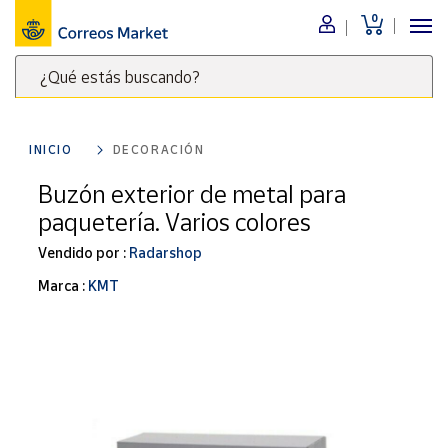
0
Menú
¿Qué estás buscando?
Nuestro
catálogo
Escribe
palabras
INICIO
DECORACIÓN
clave
Alimentación
para
Buzón exterior de metal para
Bebidas
buscar
paquetería. Varios colores
Ocio y cultura
productos
en
Vendido por :
Radarshop
Juguetes y
juegos
Correos
Marca :
KMT
Market
Libros y
.
revistas
Merchandising
y regalos
Tienda de
Correos