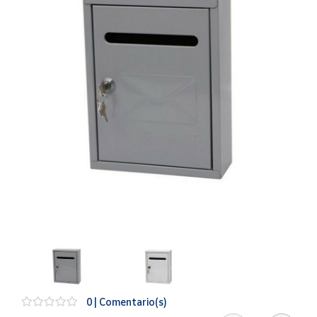
Artesanía
Oficina y
Papelería
Para Canarias,
Ceuta y Melilla
Más
populares
Bono
Cultural
Nuestros
vendedores
Las
novedades
de Correos
Market
0 | Comentario(s)