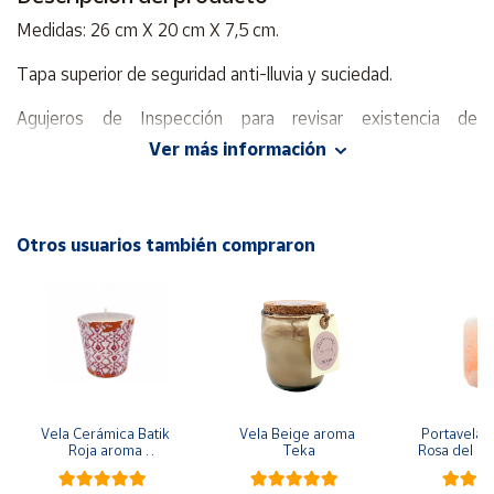
Medidas: 26 cm X 20 cm X 7,5 cm.
Cuenta
Tapa superior de seguridad anti-lluvia y suciedad.
Área
Agujeros de Inspección para revisar existencia de
cliente
correspondencia.
Ver más información
Buzón de calidad y resistencia a la intemperie.
Ubicación
Hecho en Acero Inoxidable.
Otros usuarios también compraron
Península
Fácil y seguro de montar con tornillos y soportes incluidos.
y
Baleares
Agujeros listos y medidos para una fijación extrafuerte y
Canarias,
calculada.
Ceuta y
Melilla
Perfecto para casas u oficinas.
Vela Cerámica Batik 
Vela Beige aroma 
Portavela Ci
Apertura para introducción de cartas y paquetes de 18.5 x 4
Roja aroma 
Teka
Rosa del Hi
cm. aprox.
Bergamota
ap