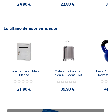
Incluye 2 llaves.
24,90 €
22,80 €
3,5
Disponible en gris y blanco.
Lo último de este vendedor
Buzón de pared Metal 
Maleta de Cabina 
Pesa Rusa K
Blanco
Rígida 4 Ruedas 360º 
Revestimi
Esquinas reforzadas 
vinilo 
37L
Antidesli
21,90 €
39,90 €
41,