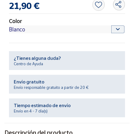
Productos
21,90 €
Solidarios
Color
Ayuda
Centro
de ayuda
¿Tienes alguna duda?
Contacto
Centro de Ayuda
Vendedores
Envío gratuito
Envío responsable gratuito a partir de 20 €
Mapa de
vendedores
Tiempo estimado de envío
Hazte
Envío en 4 - 7 día(s)
vendedor
Área
vendedor
Descripción del producto