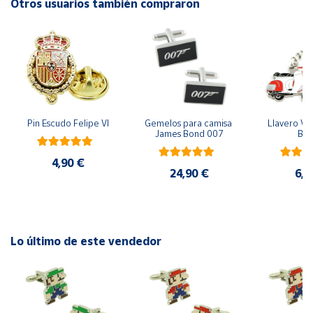
Otros usuarios también compraron
Cuenta
Área
cliente
Pin Escudo Felipe VI
Gemelos para camisa 
Llavero Ves
Ubicación
James Bond 007
Bla
4,90 €
Península
24,90 €
6,9
y
Baleares
Canarias,
Ceuta y
Melilla
Lo último de este vendedor