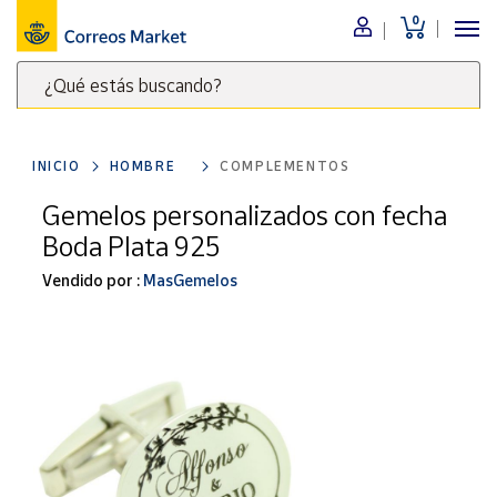
0
Menú
¿Qué estás buscando?
Nuestro
catálogo
Escribe
palabras
INICIO
HOMBRE
COMPLEMENTOS
clave
Alimentación
para
Gemelos personalizados con fecha
Bebidas
buscar
Boda Plata 925
Ocio y cultura
productos
en
Vendido por :
MasGemelos
Juguetes y
juegos
Correos
Market
Libros y
.
revistas
Merchandising
y regalos
Tienda de
Correos