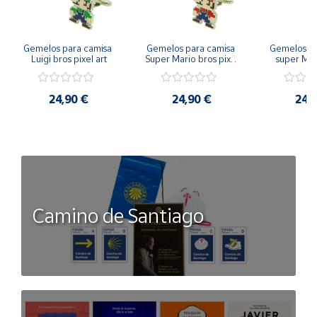
Gemelos para camisa 
Gemelos para camisa 
Gemelos pa
Luigi bros pixel art
Super Mario bros pixel 
super Mari
art
Luigi pi
24,90 €
24,90 €
24,
Camino de Santiago