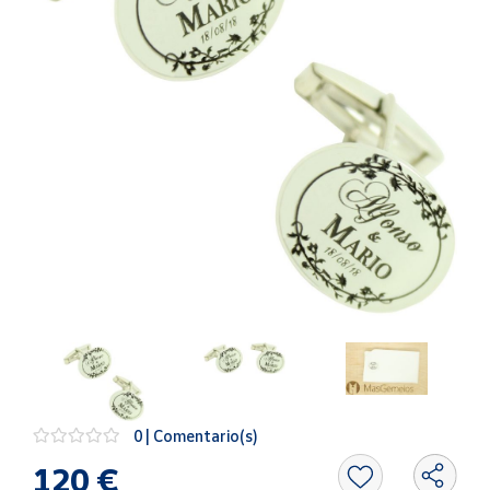
Artesanía
Oficina y
Papelería
Para Canarias,
Ceuta y Melilla
Más
populares
Bono
Cultural
Nuestros
vendedores
Las
novedades
de Correos
0 | Comentario(s)
Market
120 €