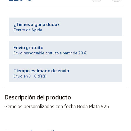
Productos
Solidarios
¿Tienes alguna duda?
Ayuda
Centro de Ayuda
Centro
Envío gratuito
de ayuda
Envío responsable gratuito a partir de 20 €
Contacto
Tiempo estimado de envío
Vendedores
Envío en 3 - 6 día(s)
Mapa de
Descripción del producto
vendedores
Gemelos personalizados con fecha Boda Plata 925
Hazte
vendedor
Área
vendedor