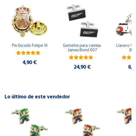
Cuenta
Área
cliente
Pin Escudo Felipe VI
Gemelos para camisa 
Llavero Ves
James Bond 007
Bla
Ubicación
4,90 €
24,90 €
6,9
Península
y
Baleares
Canarias,
Lo último de este vendedor
Ceuta y
Melilla