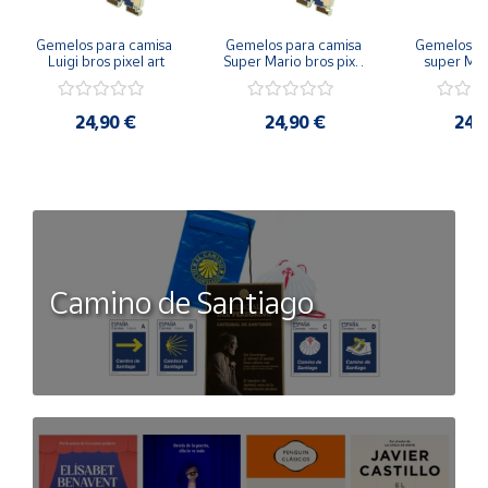
Gemelos para camisa 
Gemelos para camisa 
Gemelos pa
Luigi bros pixel art
Super Mario bros pixel 
super Mari
art
Luigi pi
24,90 €
24,90 €
24,
Camino de Santiago