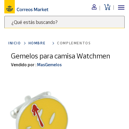
0
Menú
¿Qué estás buscando?
Nuestro
catálogo
Escribe
palabras
INICIO
HOMBRE
COMPLEMENTOS
clave
Alimentación
para
Gemelos para camisa Watchmen
Bebidas
buscar
Ocio y cultura
Vendido por :
MasGemelos
productos
en
Juguetes y
juegos
Correos
Market
Libros y
.
revistas
Merchandising
y regalos
Tienda de
Correos