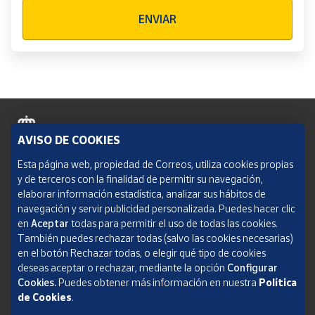
Verificación reCAPTCHA
ENVIAR
AVISO DE COOKIES
Política de cookies
Esta página web, propiedad de Correos, utiliza cookies propias
y de terceros con la finalidad de permitir su navegación,
Aviso legal
elaborar información estadística, analizar sus hábitos de
navegación y servir publicidad personalizada. Puedes hacer clic
Condiciones del servicio
en
Aceptar
todas para permitir el uso de todas las cookies.
También puedes rechazar todas (salvo las cookies necesarias)
Política de Privacidad Web
en el botón Rechazar todas, o elegir qué tipo de cookies
deseas aceptar o rechazar, mediante la opción
Configurar
Informe de transparencia
Cookies.
Puedes obtener más información en nuestra
Política
de Cookies
.
SOCIEDAD ESTATAL CORREOS Y TELÉGRAFOS, S.A., S.M.E. Todos los derechos
reservados.