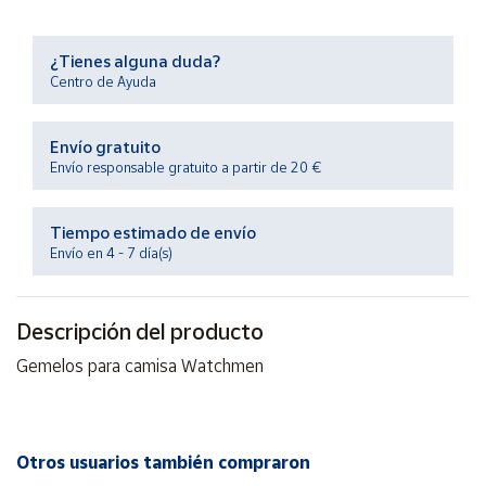
Productos
Solidarios
¿Tienes alguna duda?
Centro de Ayuda
Ayuda
Envío gratuito
Centro
Envío responsable gratuito a partir de 20 €
de ayuda
Contacto
Tiempo estimado de envío
Envío en 4 - 7 día(s)
Vendedores
Descripción del producto
Mapa de
vendedores
Gemelos para camisa Watchmen
Hazte
vendedor
Área
Otros usuarios también compraron
vendedor