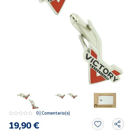
Artesanía
Oficina y
Papelería
Para Canarias,
Ceuta y Melilla
Más
populares
Bono
Cultural
Nuestros
vendedores
Las
novedades
0 | Comentario(s)
de Correos
Market
19,90 €