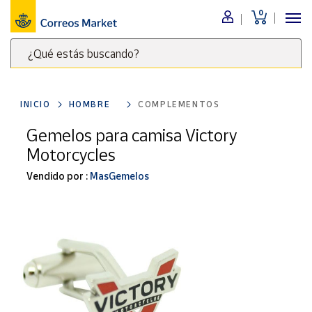
0
Menú
¿Qué estás buscando?
Nuestro
catálogo
Escribe
palabras
INICIO
HOMBRE
COMPLEMENTOS
clave
Alimentación
para
Gemelos para camisa Victory
Bebidas
buscar
Motorcycles
Ocio y cultura
productos
en
Vendido por :
MasGemelos
Juguetes y
juegos
Correos
Market
Libros y
.
revistas
Merchandising
y regalos
Tienda de
Correos