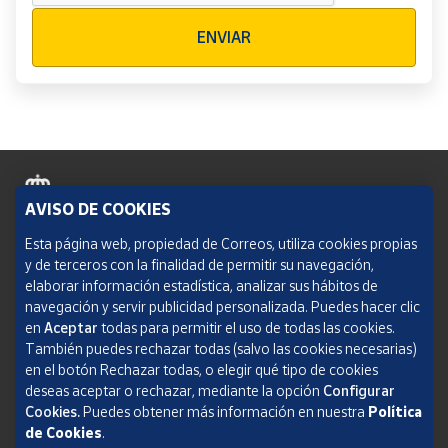
Verificación reCAPTCHA
ENVIAR
AVISO DE COOKIES
Política de cookies
Esta página web, propiedad de Correos, utiliza cookies propias
y de terceros con la finalidad de permitir su navegación,
Aviso legal
elaborar información estadística, analizar sus hábitos de
navegación y servir publicidad personalizada. Puedes hacer clic
Condiciones del servicio
en
Aceptar
todas para permitir el uso de todas las cookies.
También puedes rechazar todas (salvo las cookies necesarias)
Política de Privacidad Web
en el botón Rechazar todas, o elegir qué tipo de cookies
deseas aceptar o rechazar, mediante la opción
Configurar
Informe de transparencia
Cookies.
Puedes obtener más información en nuestra
Política
SOCIEDAD ESTATAL CORREOS Y TELÉGRAFOS, S.A., S.M.E. Todos los derechos
de Cookies
.