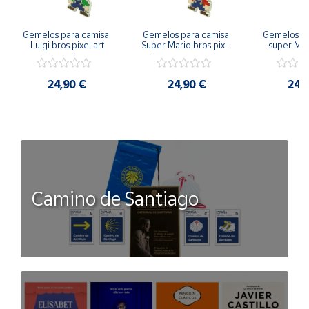
Gemelos para camisa 
Gemelos para camisa 
Gemelos pa
Luigi bros pixel art
Super Mario bros pixel 
super Mari
art
Luigi pi
24,90 €
24,90 €
24,
Camino de Santiago