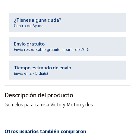
Productos
Solidarios
¿Tienes alguna duda?
Centro de Ayuda
Ayuda
Envío gratuito
Centro
de ayuda
Envío responsable gratuito a partir de 20 €
Contacto
Tiempo estimado de envío
Envío en 2 - 5 día(s)
Vendedores
Descripción del producto
Mapa de
vendedores
Gemelos para camisa Victory Motorcycles
Hazte
vendedor
Área
vendedor
Otros usuarios también compraron