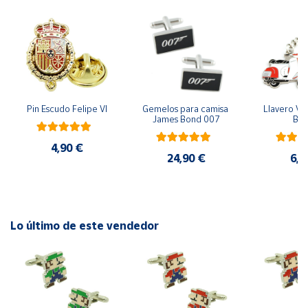
Cuenta
Área
cliente
Pin Escudo Felipe VI
Gemelos para camisa 
Llavero Ves
James Bond 007
Bla
Ubicación
4,90 €
24,90 €
6,9
Península
y
Baleares
Canarias,
Ceuta y
Lo último de este vendedor
Melilla