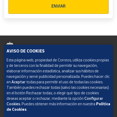
Verificación reCAPTCHA
ENVIAR
AVISO DE COOKIES
Política de cookies
Esta página web, propiedad de Correos, utiliza cookies propias
y de terceros con la finalidad de permitir su navegación,
Aviso legal
elaborar información estadística, analizar sus hábitos de
navegación y servir publicidad personalizada. Puedes hacer clic
Condiciones del servicio
en
Aceptar
todas para permitir el uso de todas las cookies.
También puedes rechazar todas (salvo las cookies necesarias)
Política de Privacidad Web
en el botón Rechazar todas, o elegir qué tipo de cookies
deseas aceptar o rechazar, mediante la opción
Configurar
Informe de transparencia
Cookies.
Puedes obtener más información en nuestra
Política
de Cookies
.
SOCIEDAD ESTATAL CORREOS Y TELÉGRAFOS, S.A., S.M.E. Todos los derechos
reservados.