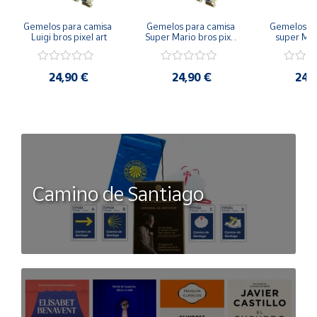
Gemelos para camisa 
Gemelos para camisa 
Gemelos pa
Luigi bros pixel art
Super Mario bros pixel 
super Mari
art
Luigi pi
24,90 €
24,90 €
24,
Camino de Santiago