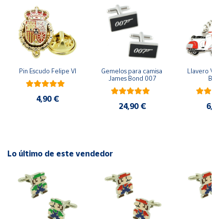
Cuenta
Área
cliente
Pin Escudo Felipe VI
Gemelos para camisa 
Llavero Ves
James Bond 007
Bla
Ubicación
4,90 €
24,90 €
6,9
Península
y
Baleares
Canarias,
Lo último de este vendedor
Ceuta y
Melilla