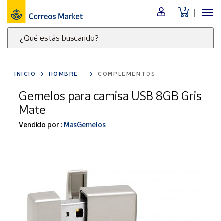
0
Menú
¿Qué estás buscando?
Nuestro
catálogo
Escribe
palabras
INICIO
HOMBRE
COMPLEMENTOS
clave
Alimentación
para
Gemelos para camisa USB 8GB Gris
Bebidas
buscar
Mate
Ocio y cultura
productos
en
Vendido por :
MasGemelos
Juguetes y
juegos
Correos
Market
Libros y
.
revistas
Merchandising
y regalos
Tienda de
Correos