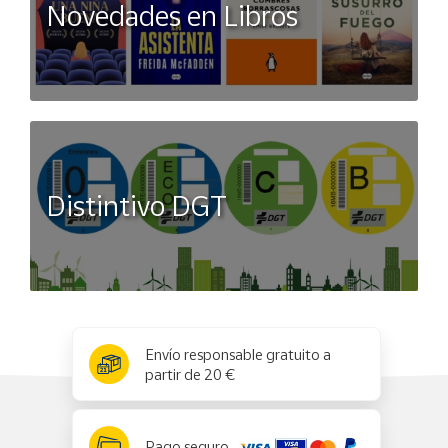
Novedades en Libros
Distintivo DGT
x
✕
Envío responsable gratuito a
partir de 20 €
Pago seguro