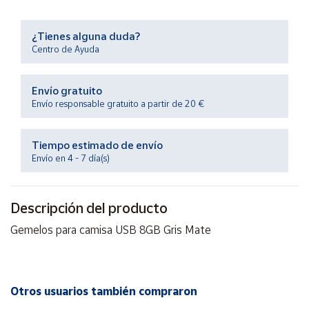
Productos
Solidarios
¿Tienes alguna duda?
Centro de Ayuda
Ayuda
Envío gratuito
Centro
Envío responsable gratuito a partir de 20 €
de ayuda
Contacto
Tiempo estimado de envío
Envío en 4 - 7 día(s)
Vendedores
Descripción del producto
Mapa de
vendedores
Gemelos para camisa USB 8GB Gris Mate
Hazte
vendedor
Área
Otros usuarios también compraron
vendedor