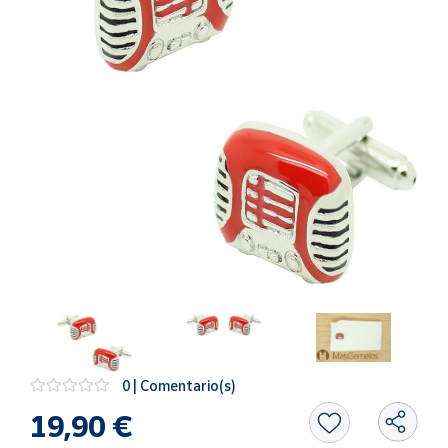
Artesanía
Oficina y
Papelería
Para Canarias,
Ceuta y Melilla
Más
populares
Bono
Cultural
Nuestros
vendedores
Las
novedades
0 | Comentario(s)
de Correos
Market
19,90 €