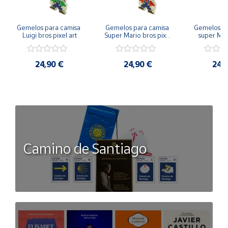
Gemelos para camisa 
Gemelos para camisa 
Gemelos pa
Luigi bros pixel art
Super Mario bros pixel 
super Mari
art
Luigi pi
24,90 €
24,90 €
24,
Camino de Santiago