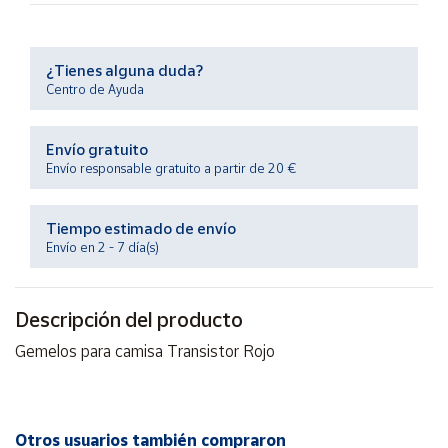
Productos
Solidarios
¿Tienes alguna duda?
Ayuda
Centro de Ayuda
Centro
Envío gratuito
de ayuda
Envío responsable gratuito a partir de 20 €
Contacto
Tiempo estimado de envío
Envío en 2 - 7 día(s)
Vendedores
Mapa de
Descripción del producto
vendedores
Gemelos para camisa Transistor Rojo
Hazte
vendedor
Área
vendedor
Otros usuarios también compraron