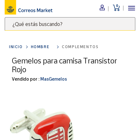
0
Menú
¿Qué estás buscando?
Nuestro
catálogo
Escribe
palabras
INICIO
HOMBRE
COMPLEMENTOS
clave
Alimentación
para
Gemelos para camisa Transistor
Bebidas
buscar
Rojo
Ocio y cultura
productos
en
Vendido por :
MasGemelos
Juguetes y
juegos
Correos
Market
Libros y
.
revistas
Merchandising
y regalos
Tienda de
Correos