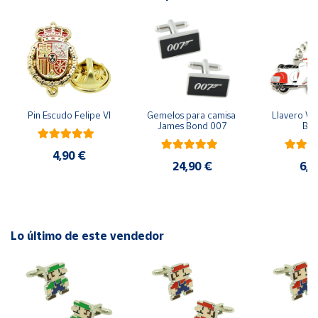
Cuenta
Área
cliente
Pin Escudo Felipe VI
Gemelos para camisa 
Llavero Ves
James Bond 007
Bla
Ubicación
4,90 €
24,90 €
6,9
Península
y
Baleares
Canarias,
Ceuta y
Lo último de este vendedor
Melilla