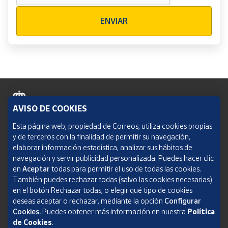
Verificación reCAPTCHA
ENVIAR
AVISO DE COOKIES
Política de cookies
Esta página web, propiedad de Correos, utiliza cookies propias
y de terceros con la finalidad de permitir su navegación,
Aviso legal
elaborar información estadística, analizar sus hábitos de
navegación y servir publicidad personalizada. Puedes hacer clic
Condiciones del servicio
en
Aceptar
todas para permitir el uso de todas las cookies.
También puedes rechazar todas (salvo las cookies necesarias)
Política de Privacidad Web
en el botón Rechazar todas, o elegir qué tipo de cookies
deseas aceptar o rechazar, mediante la opción
Configurar
Informe de transparencia
Cookies.
Puedes obtener más información en nuestra
Política
de Cookies
.
SOCIEDAD ESTATAL CORREOS Y TELÉGRAFOS, S.A., S.M.E. Todos los derechos