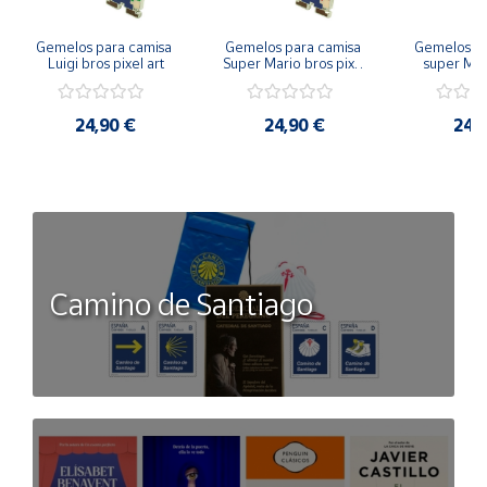
Gemelos para camisa 
Gemelos para camisa 
Gemelos pa
Luigi bros pixel art
Super Mario bros pixel 
super Mari
art
Luigi pi
24,90 €
24,90 €
24,
Camino de Santiago