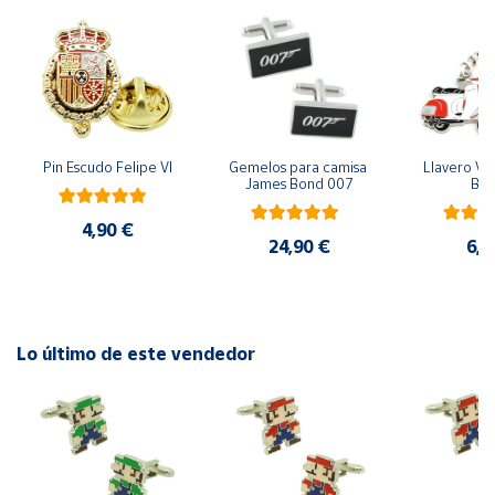
Cuenta
Área
cliente
Pin Escudo Felipe VI
Gemelos para camisa 
Llavero Ves
James Bond 007
Bla
Ubicación
4,90 €
24,90 €
6,9
Península
y
Baleares
Canarias,
Lo último de este vendedor
Ceuta y
Melilla