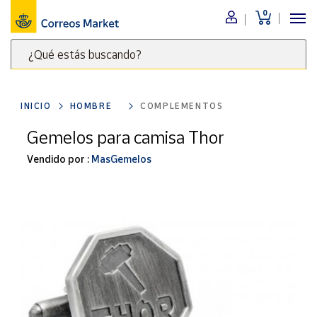
0
Menú
¿Qué estás buscando?
Nuestro
catálogo
Escribe
palabras
INICIO
HOMBRE
COMPLEMENTOS
clave
Alimentación
para
Gemelos para camisa Thor
Bebidas
buscar
Ocio y cultura
Vendido por :
MasGemelos
productos
en
Juguetes y
juegos
Correos
Market
Libros y
.
revistas
Merchandising
y regalos
Tienda de
Correos