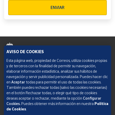
Verificación reCAPTCHA
ENVIAR
AVISO DE COOKIES
Política de cookies
Esta página web, propiedad de Correos, utiliza cookies propias
y de terceros con la finalidad de permitir su navegación,
Aviso legal
elaborar información estadística, analizar sus hábitos de
navegación y servir publicidad personalizada. Puedes hacer clic
Condiciones del servicio
en
Aceptar
todas para permitir el uso de todas las cookies.
También puedes rechazar todas (salvo las cookies necesarias)
Política de Privacidad Web
en el botón Rechazar todas, o elegir qué tipo de cookies
deseas aceptar o rechazar, mediante la opción
Configurar
Informe de transparencia
Cookies.
Puedes obtener más información en nuestra
Política
de Cookies
.
SOCIEDAD ESTATAL CORREOS Y TELÉGRAFOS, S.A., S.M.E. Todos los derechos
reservados.