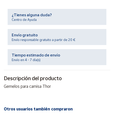
Productos
Solidarios
¿Tienes alguna duda?
Centro de Ayuda
Ayuda
Envío gratuito
Centro
Envío responsable gratuito a partir de 20 €
de ayuda
Contacto
Tiempo estimado de envío
Envío en 4 - 7 día(s)
Vendedores
Descripción del producto
Mapa de
vendedores
Gemelos para camisa Thor
Hazte
vendedor
Área
Otros usuarios también compraron
vendedor