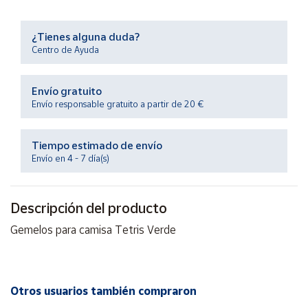
Productos
Solidarios
¿Tienes alguna duda?
Centro de Ayuda
Ayuda
Envío gratuito
Centro
Envío responsable gratuito a partir de 20 €
de ayuda
Contacto
Tiempo estimado de envío
Envío en 4 - 7 día(s)
Vendedores
Descripción del producto
Mapa de
vendedores
Gemelos para camisa Tetris Verde
Hazte
vendedor
Área
Otros usuarios también compraron
vendedor