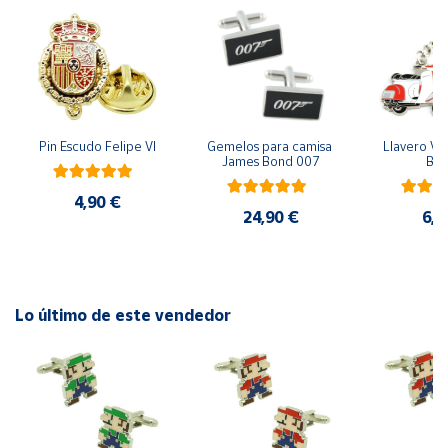
Cuenta
Área
cliente
Pin Escudo Felipe VI
Gemelos para camisa 
Llavero Ves
James Bond 007
Bla
Ubicación
4,90 €
24,90 €
6,9
Península
y
Baleares
Canarias,
Lo último de este vendedor
Ceuta y
Melilla