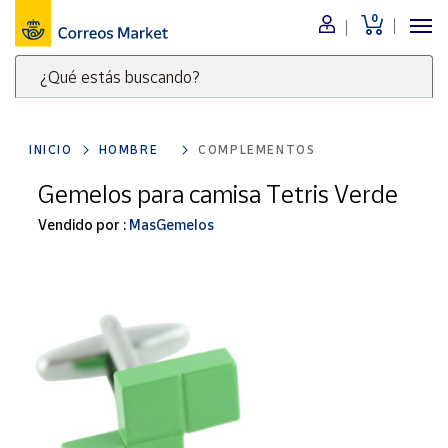
0
Menú
¿Qué estás buscando?
Nuestro
catálogo
Escribe
palabras
INICIO
HOMBRE
COMPLEMENTOS
clave
Alimentación
para
Gemelos para camisa Tetris Verde
Bebidas
buscar
Ocio y cultura
Vendido por :
MasGemelos
productos
en
Juguetes y
juegos
Correos
Market
Libros y
.
revistas
Merchandising
y regalos
Tienda de
Correos