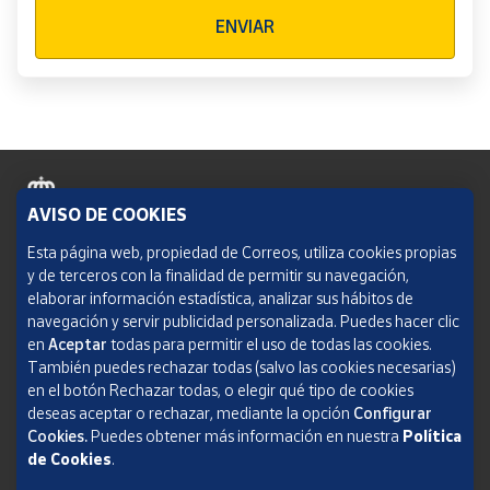
Verificación reCAPTCHA
ENVIAR
AVISO DE COOKIES
Política de cookies
Esta página web, propiedad de Correos, utiliza cookies propias
y de terceros con la finalidad de permitir su navegación,
Aviso legal
elaborar información estadística, analizar sus hábitos de
navegación y servir publicidad personalizada. Puedes hacer clic
Condiciones del servicio
en
Aceptar
todas para permitir el uso de todas las cookies.
También puedes rechazar todas (salvo las cookies necesarias)
Política de Privacidad Web
en el botón Rechazar todas, o elegir qué tipo de cookies
deseas aceptar o rechazar, mediante la opción
Configurar
Informe de transparencia
Cookies.
Puedes obtener más información en nuestra
Política
de Cookies
.
SOCIEDAD ESTATAL CORREOS Y TELÉGRAFOS, S.A., S.M.E. Todos los derechos
reservados.