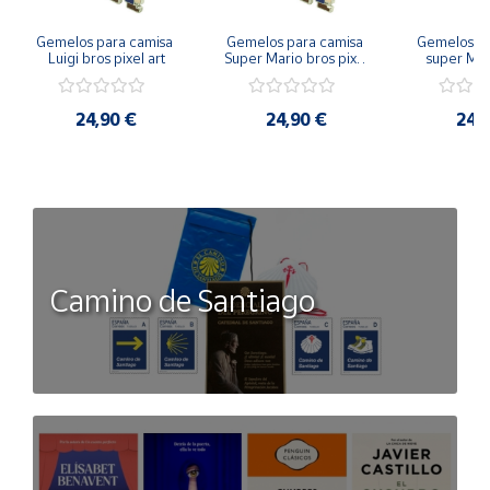
Gemelos para camisa 
Gemelos para camisa 
Gemelos pa
Luigi bros pixel art
Super Mario bros pixel 
super Mari
art
Luigi pi
24,90 €
24,90 €
24,
Camino de Santiago