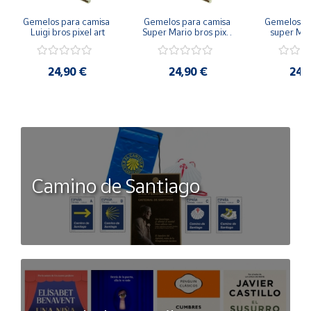
Gemelos para camisa 
Gemelos para camisa 
Gemelos pa
Luigi bros pixel art
Super Mario bros pixel 
super Mari
art
Luigi pi
24,90 €
24,90 €
24,
Camino de Santiago