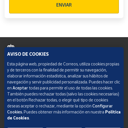
ENVIAR
AVISO DE COOKIES
Política de cookies
Esta página web, propiedad de Correos, utiliza cookies propias
y de terceros con la finalidad de permitir su navegación,
Aviso legal
elaborar información estadística, analizar sus hábitos de
navegación y servir publicidad personalizada. Puedes hacer clic
Condiciones del servicio
en
Aceptar
todas para permitir el uso de todas las cookies.
También puedes rechazar todas (salvo las cookies necesarias)
Política de Privacidad Web
en el botón Rechazar todas, o elegir qué tipo de cookies
deseas aceptar o rechazar, mediante la opción
Configurar
Informe de transparencia
Cookies.
Puedes obtener más información en nuestra
Política
de Cookies
.
SOCIEDAD ESTATAL CORREOS Y TELÉGRAFOS, S.A., S.M.E. Todos los derechos
reservados.