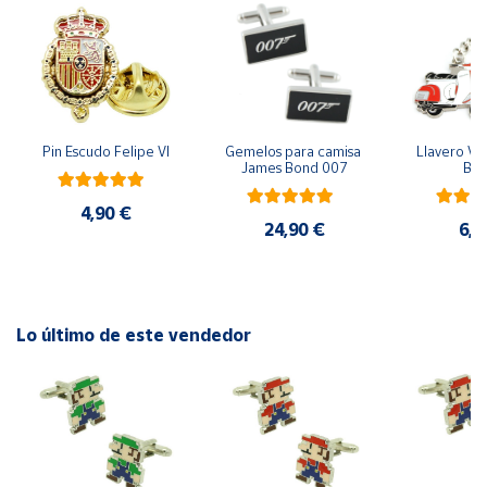
Cuenta
Área
cliente
Pin Escudo Felipe VI
Gemelos para camisa 
Llavero Ves
James Bond 007
Bla
Ubicación
4,90 €
24,90 €
6,9
Península
y
Baleares
Canarias,
Lo último de este vendedor
Ceuta y
Melilla