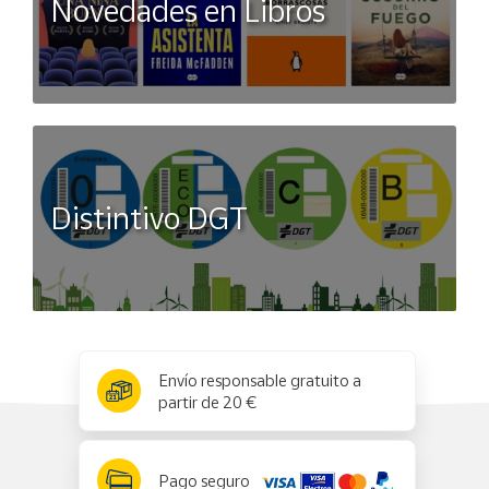
Novedades en Libros
Distintivo DGT
x
✕
Envío responsable gratuito a
partir de 20 €
Pago seguro