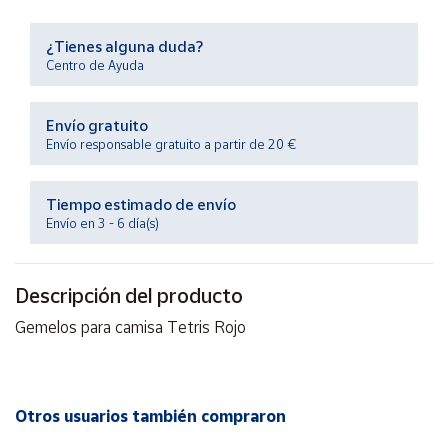
Productos
Solidarios
¿Tienes alguna duda?
Centro de Ayuda
Ayuda
Envío gratuito
Centro
Envío responsable gratuito a partir de 20 €
de ayuda
Contacto
Tiempo estimado de envío
Envío en 3 - 6 día(s)
Vendedores
Descripción del producto
Mapa de
Gemelos para camisa Tetris Rojo
vendedores
Hazte
vendedor
Área
Otros usuarios también compraron
vendedor