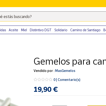
é estás buscando?
Escribe
palabras
clave
idas
Aceite
Miel
Distintivo DGT
Solidario
Camino de Santiago
B
para
buscar
productos
en
Gemelos para cam
Correos
Market
.
Vendido por :
MasGemelos
0 | Comentario(s)
19,90 €