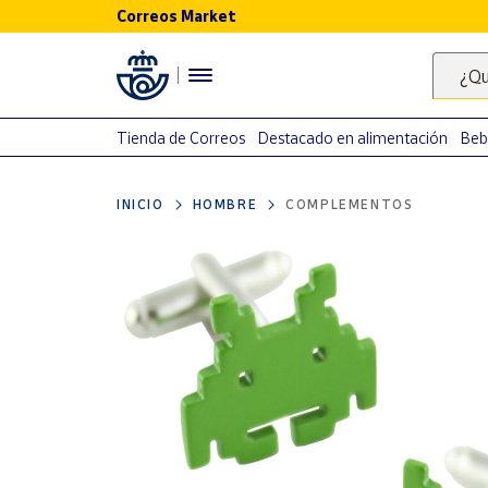
Correos Market
Menú
¿Qu
Nuestro
catálogo
Tienda de Correos
Destacado en alimentación
Beb
Alimentación
INICIO
HOMBRE
COMPLEMENTOS
Bebidas
Ocio y cultura
Juguetes y
juegos
Libros y
revistas
Merchandising
y regalos
Tienda de
Correos