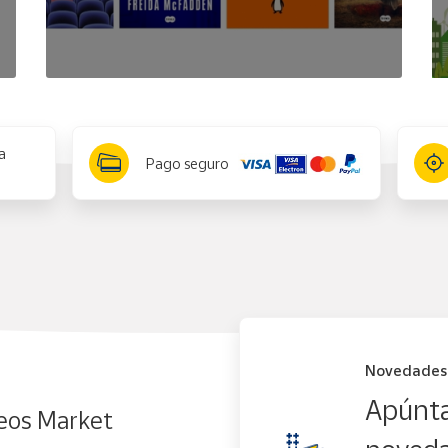
a
Pago seguro
Novedades
Apúnta
eos Market