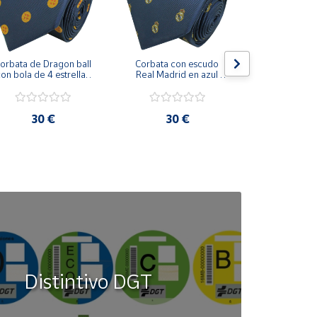
orbata de Dragon ball 
Corbata con escudo 
Corbata Cohe
on bola de 4 estrellas 
Real Madrid en azul 
en azul 
azul marino
marino
30 €
30 €
30
Distintivo DGT