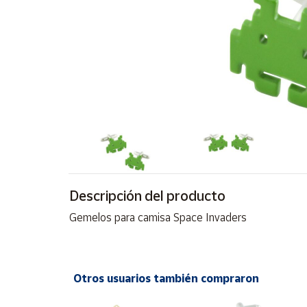
Artesanía
Oficina y
Papelería
Para Canarias,
Ceuta y Melilla
Más
populares
Bono
Cultural
Descripción del producto
Nuestros
Gemelos para camisa Space Invaders
vendedores
Las
novedades
de Correos
Otros usuarios también compraron
Market