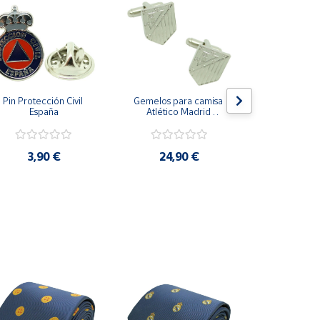
Pin Protección Civil 
Gemelos para camisa 
Pin Escarape
España
Atlético Madrid 
Plateado
3,9
3,90 €
24,90 €