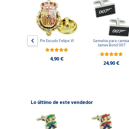
Productos
Solidarios
Ayuda
ara camisa 
Pin Escudo Felipe VI
Gemelos para camisa 
Centro
Bomberos 3D 
James Bond 007
de ayuda
acero
Contacto
4,90 €
,90 €
24,90 €
Vendedores
Mapa de
vendedores
Lo último de este vendedor
Hazte
vendedor
Área
vendedor