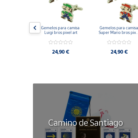
Cuenta
on bandera 
Gemelos para camisa 
Gemelos para camisa 
Área
ástica - Toro
Luigi bros pixel art
Super Mario bros pixel
cliente
art
50 €
24,90 €
24,90 €
Ubicación
Península
y
Baleares
Canarias,
Ceuta y
Melilla
Camino de Santiago