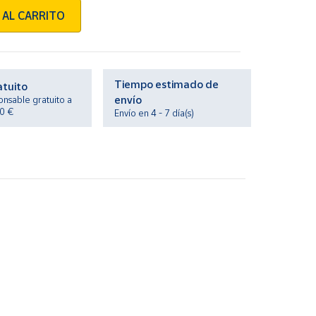
 AL CARRITO
Tiempo estimado de
atuito
envío
onsable gratuito a
20 €
Envío en 4 - 7 día(s)