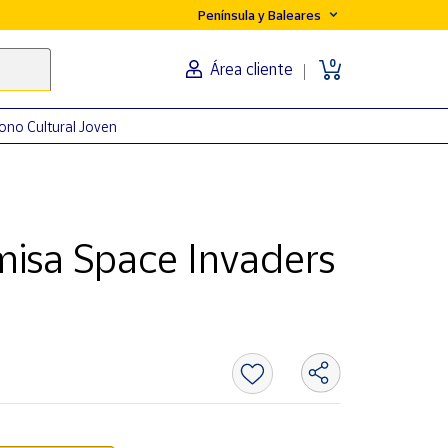
Península y Baleares
0
Área cliente
ono Cultural Joven
isa Space Invaders