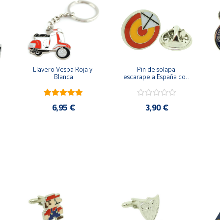
Llavero Vespa Roja y 
Pin de solapa 
Blanca
escarapela España con 
Cruz de San Andrés
6,95 €
3,90 €