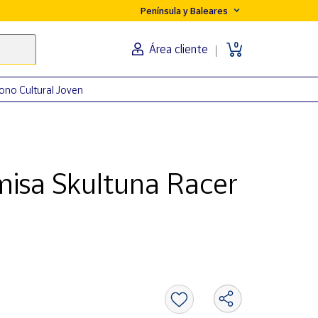
Península y Baleares
0
Área cliente
ono Cultural Joven
isa Skultuna Racer