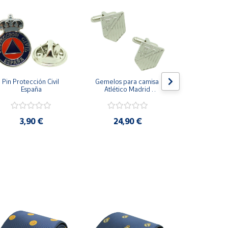
Pin Protección Civil 
Gemelos para camisa 
Pin Escarape
España
Atlético Madrid 
Plateado
3,9
3,90 €
24,90 €