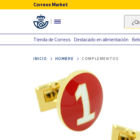
Correos Market
Menú
¿Qu
Nuestro
catálogo
Tienda de Correos
Destacado en alimentación
Beb
Alimentación
INICIO
HOMBRE
COMPLEMENTOS
Bebidas
Ocio y cultura
Juguetes y
juegos
Libros y
revistas
Merchandising
y regalos
Tienda de
Correos