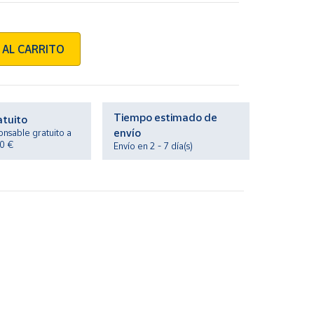
 AL CARRITO
Tiempo estimado de
atuito
envío
onsable gratuito a
20 €
Envío en 2 - 7 día(s)