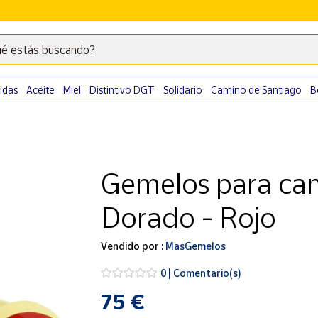
é estás buscando?
Escribe
palabras
clave
idas
Aceite
Miel
Distintivo DGT
Solidario
Camino de Santiago
B
para
buscar
productos
en
Gemelos para cam
Correos
Market
Dorado - Rojo
.
Vendido por :
MasGemelos
0 | Comentario(s)
75 €