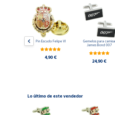
Productos
Solidarios
Ayuda
Centro
ara camisa 
Pin Escudo Felipe VI
Gemelos para camisa 
de ayuda
Bomberos 3D 
James Bond 007
acero
Contacto
4,90 €
,90 €
24,90 €
Vendedores
Mapa de
vendedores
Hazte
Lo último de este vendedor
vendedor
Área
vendedor