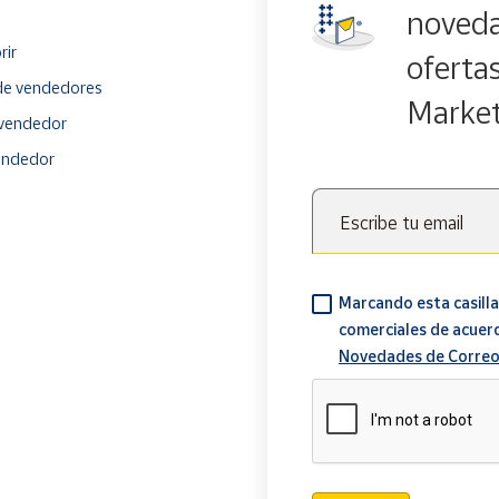
noveda
rir
oferta
e vendedores
Marke
vendedor
endedor
Escribe tu email
Marcando esta casilla
comerciales de acuer
Novedades de Correo
Verificación reCAPTCH