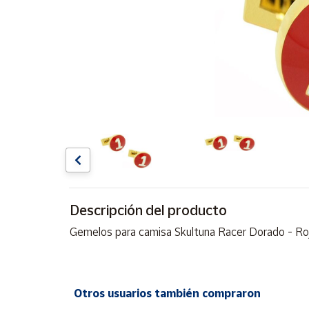
Artesanía
Oficina y
Papelería
Para Canarias,
Ceuta y Melilla
Más
populares
Bono
Cultural
Descripción del producto
Nuestros
vendedores
Gemelos para camisa Skultuna Racer Dorado - Ro
Las
novedades
de Correos
Market
Otros usuarios también compraron