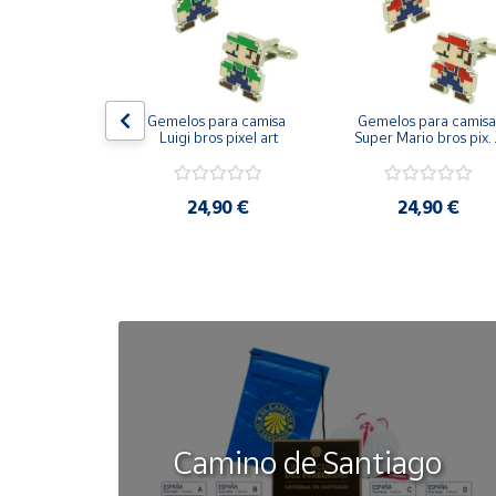
Cuenta
Área
on bandera 
Gemelos para camisa 
Gemelos para camisa 
cliente
ástica - Toro
Luigi bros pixel art
Super Mario bros pixel
art
Ubicación
50 €
24,90 €
24,90 €
Península
y
Baleares
Canarias,
Ceuta y
Melilla
Camino de Santiago