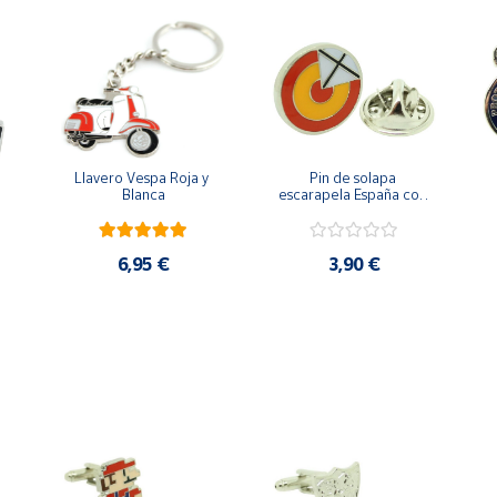
Llavero Vespa Roja y 
Pin de solapa 
Blanca
escarapela España con 
Cruz de San Andrés
6,95 €
3,90 €