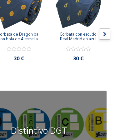
orbata de Dragon ball 
Corbata con escudo 
Corbata Cohe
on bola de 4 estrellas 
Real Madrid en azul 
en azul 
azul marino
marino
30 €
30 €
30
Distintivo DGT