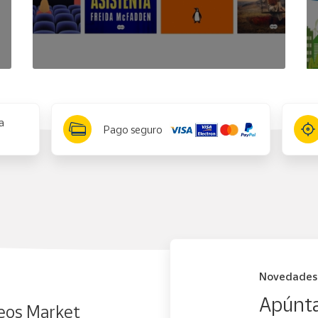
a
Pago seguro
Novedades
Apúnta
eos Market