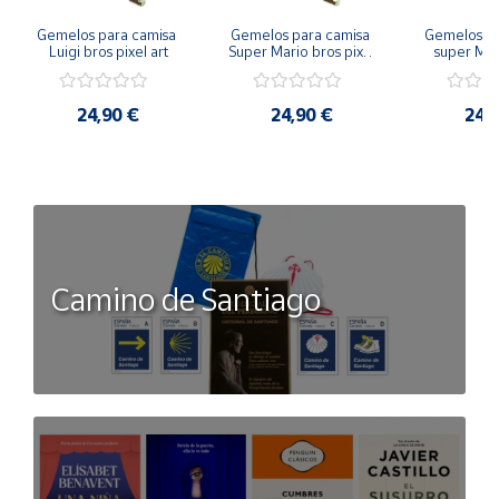
Gemelos para camisa 
Gemelos para camisa 
Gemelos pa
Luigi bros pixel art
Super Mario bros pixel 
super Mari
art
Luigi pi
24,90 €
24,90 €
24,
Camino de Santiago