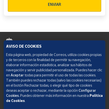
ENVIAR
AVISO DE COOKIES
Política de cookies
Esta página web, propiedad de Correos, utiliza cookies propias
y de terceros con la finalidad de permitir su navegación,
Aviso legal
elaborar información estadística, analizar sus hábitos de
navegación y servir publicidad personalizada. Puedes hacer clic
Condiciones del servicio
en
Aceptar
todas para permitir el uso de todas las cookies.
También puedes rechazar todas (salvo las cookies necesarias)
Política de Privacidad Web
en el botón Rechazar todas, o elegir qué tipo de cookies
deseas aceptar o rechazar, mediante la opción
Configurar
Informe de transparencia
Cookies.
Puedes obtener más información en nuestra
Política
SOCIEDAD ESTATAL CORREOS Y TELÉGRAFOS, S.A., S.M.E. Todos los derechos
de Cookies
.
reservados.