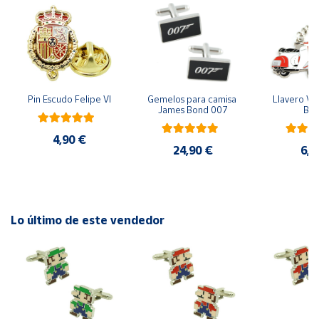
Cuenta
Área
cliente
Pin Escudo Felipe VI
Gemelos para camisa 
Llavero Ves
James Bond 007
Bla
Ubicación
4,90 €
24,90 €
6,9
Península
y
Baleares
Canarias,
Lo último de este vendedor
Ceuta y
Melilla