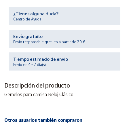
Productos
Solidarios
¿Tienes alguna duda?
Centro de Ayuda
Ayuda
Envío gratuito
Centro
Envío responsable gratuito a partir de 20 €
de ayuda
Contacto
Tiempo estimado de envío
Envío en 4 - 7 día(s)
Vendedores
Descripción del producto
Mapa de
Gemelos para camisa Reloj Clásico
vendedores
Hazte
vendedor
Área
Otros usuarios también compraron
vendedor