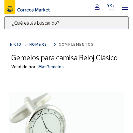
0
Menú
¿Qué estás buscando?
Nuestro
catálogo
Escribe
palabras
INICIO
HOMBRE
COMPLEMENTOS
clave
Alimentación
para
Gemelos para camisa Reloj Clásico
Bebidas
buscar
Ocio y cultura
Vendido por :
MasGemelos
productos
en
Juguetes y
juegos
Correos
Market
Libros y
.
revistas
Merchandising
y regalos
Tienda de
Correos