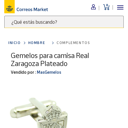
0
Menú
¿Qué estás buscando?
Nuestro
catálogo
Escribe
palabras
INICIO
HOMBRE
COMPLEMENTOS
clave
Alimentación
para
Gemelos para camisa Real
Bebidas
buscar
Zaragoza Plateado
Ocio y cultura
productos
en
Vendido por :
MasGemelos
Juguetes y
juegos
Correos
Market
Libros y
.
revistas
Merchandising
y regalos
Tienda de
Correos