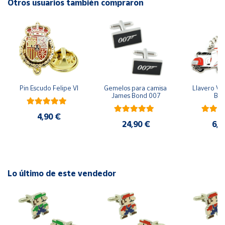
Otros usuarios también compraron
Cuenta
Área
cliente
Pin Escudo Felipe VI
Gemelos para camisa 
Llavero Ves
Ubicación
James Bond 007
Bla
4,90 €
Península
24,90 €
6,9
y
Baleares
Canarias,
Ceuta y
Melilla
Lo último de este vendedor