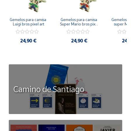
Gemelos para camisa 
Gemelos para camisa 
Gemelos pa
Luigi bros pixel art
Super Mario bros pixel 
super Mari
art
Luigi pi
24,90 €
24,90 €
24,
Camino de Santiago