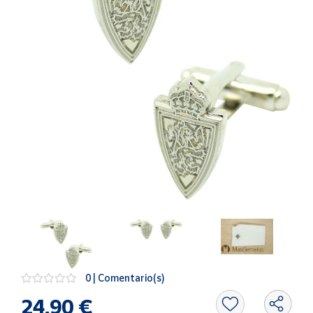
Artesanía
Oficina y
Papelería
Para Canarias,
Ceuta y Melilla
Más
populares
Bono
Cultural
Nuestros
vendedores
Las
novedades
de Correos
0 | Comentario(s)
Market
24,90 €