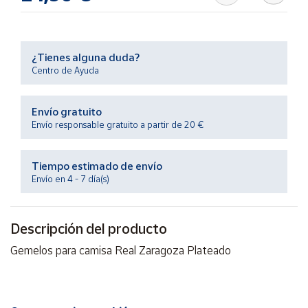
Productos
Solidarios
¿Tienes alguna duda?
Ayuda
Centro de Ayuda
Centro
Envío gratuito
de ayuda
Envío responsable gratuito a partir de 20 €
Contacto
Tiempo estimado de envío
Vendedores
Envío en 4 - 7 día(s)
Mapa de
Descripción del producto
vendedores
Gemelos para camisa Real Zaragoza Plateado
Hazte
vendedor
Área
vendedor