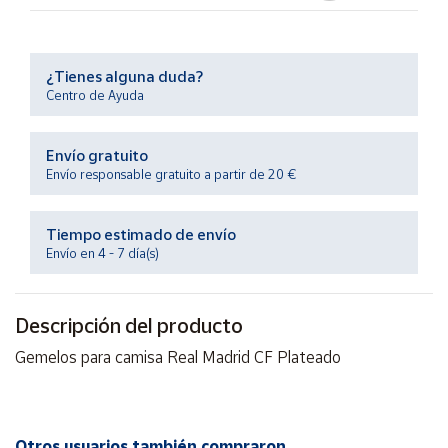
Productos
Solidarios
¿Tienes alguna duda?
Ayuda
Centro de Ayuda
Centro
Envío gratuito
de ayuda
Envío responsable gratuito a partir de 20 €
Contacto
Tiempo estimado de envío
Envío en 4 - 7 día(s)
Vendedores
Mapa de
Descripción del producto
vendedores
Gemelos para camisa Real Madrid CF Plateado
Hazte
vendedor
Área
vendedor
Otros usuarios también compraron