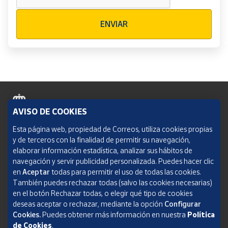
Verificación reCAPTCHA
ENVIAR
AVISO DE COOKIES
Política de cookies
Esta página web, propiedad de Correos, utiliza cookies propias
y de terceros con la finalidad de permitir su navegación,
Aviso legal
elaborar información estadística, analizar sus hábitos de
navegación y servir publicidad personalizada. Puedes hacer clic
Condiciones del servicio
en
Aceptar
todas para permitir el uso de todas las cookies.
También puedes rechazar todas (salvo las cookies necesarias)
Política de Privacidad Web
en el botón Rechazar todas, o elegir qué tipo de cookies
deseas aceptar o rechazar, mediante la opción
Configurar
Informe de transparencia
Cookies.
Puedes obtener más información en nuestra
Política
SOCIEDAD ESTATAL CORREOS Y TELÉGRAFOS, S.A., S.M.E. Todos los derechos
de Cookies
.