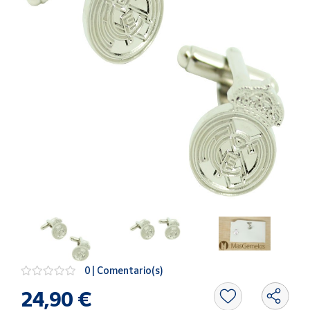
Artesanía
Oficina y
Papelería
Para Canarias,
Ceuta y Melilla
Más
populares
Bono
Cultural
Nuestros
vendedores
Las
novedades
de Correos
0 | Comentario(s)
Market
24,90 €