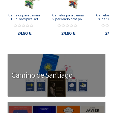
Gemelos para camisa 
Gemelos para camisa 
Gemelos pa
Luigi bros pixel art
Super Mario bros pixel 
super Mari
art
Luigi pi
24,90 €
24,90 €
24,
Camino de Santiago