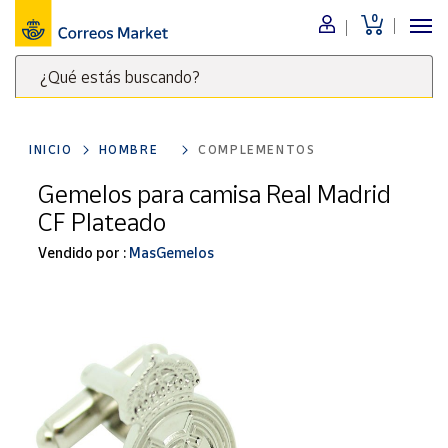
0
Menú
¿Qué estás buscando?
Nuestro
catálogo
Escribe
palabras
INICIO
HOMBRE
COMPLEMENTOS
clave
Alimentación
para
Gemelos para camisa Real Madrid
Bebidas
buscar
CF Plateado
Ocio y cultura
productos
en
Vendido por :
MasGemelos
Juguetes y
juegos
Correos
Market
Libros y
.
revistas
Merchandising
y regalos
Tienda de
Correos