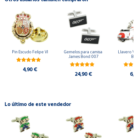
Cuenta
Área
cliente
Pin Escudo Felipe VI
Gemelos para camisa 
Llavero Ves
Ubicación
James Bond 007
Bla
4,90 €
Península
24,90 €
6,9
y
Baleares
Canarias,
Ceuta y
Lo último de este vendedor
Melilla