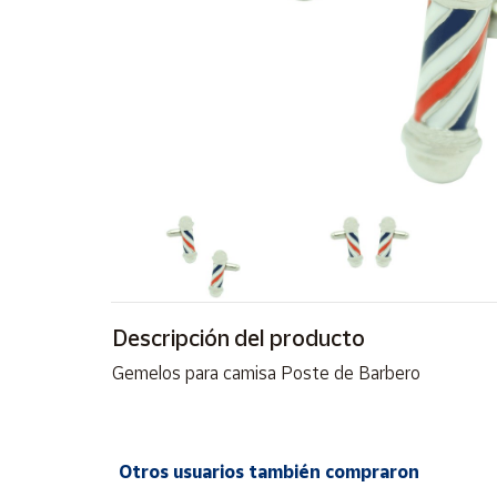
Artesanía
Oficina y
Papelería
Para Canarias,
Ceuta y Melilla
Más
populares
Bono
Cultural
Descripción del producto
Nuestros
vendedores
Gemelos para camisa Poste de Barbero
Las
novedades
de Correos
Market
Otros usuarios también compraron