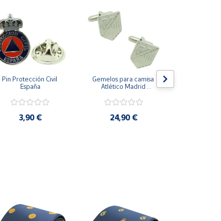
Pin Protección Civil 
Gemelos para camisa 
Pin Escarape
España
Atlético Madrid 
Plateado
3,9
3,90 €
24,90 €