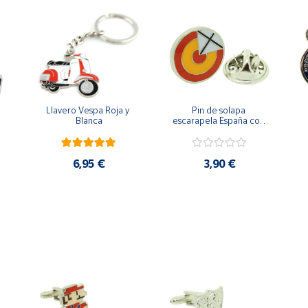
Llavero Vespa Roja y 
Pin de solapa 
Blanca
escarapela España con 
Cruz de San Andrés
6,95 €
3,90 €