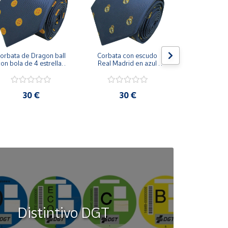
orbata de Dragon ball 
Corbata con escudo 
Corbata Cohe
on bola de 4 estrellas 
Real Madrid en azul 
en azul 
azul marino
marino
30 €
30 €
30
Distintivo DGT