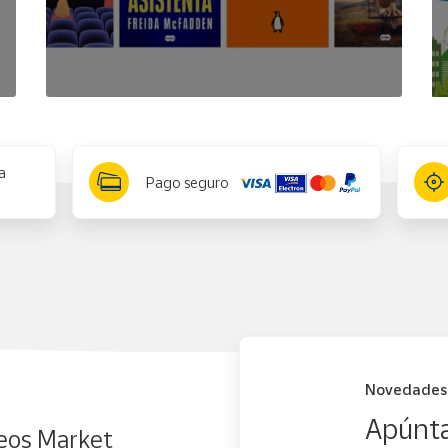
a
Pago seguro
Novedades
Apúnta
eos Market