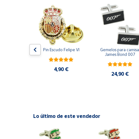
Productos
Solidarios
Ayuda
Centro
ara camisa 
Pin Escudo Felipe VI
Gemelos para camisa 
de ayuda
Bomberos 3D 
James Bond 007
acero
Contacto
4,90 €
,90 €
24,90 €
Vendedores
Mapa de
vendedores
Hazte
Lo último de este vendedor
vendedor
Área
vendedor