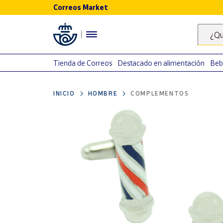
Correos Market
Menú
¿Qu
Nuestro
catálogo
Tienda de Correos
Destacado en alimentación
Beb
Alimentación
INICIO
HOMBRE
COMPLEMENTOS
Bebidas
Ocio y cultura
Juguetes y
juegos
Libros y
revistas
Merchandising
y regalos
Tienda de
Correos