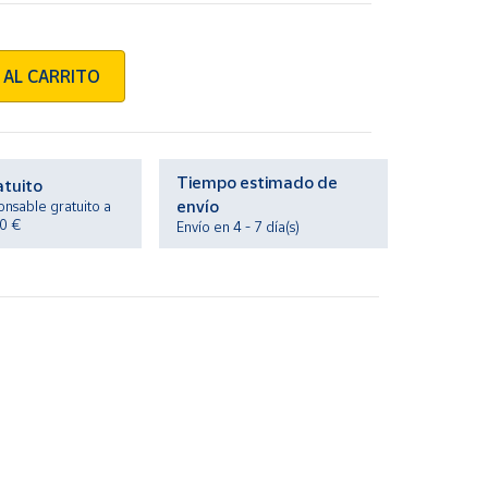
 AL CARRITO
Tiempo estimado de
atuito
envío
onsable gratuito a
20 €
Envío en 4 - 7 día(s)