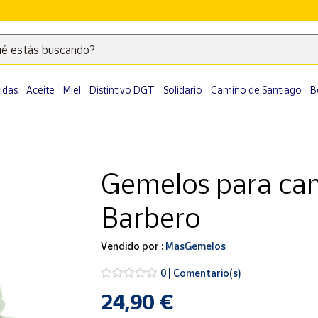
é estás buscando?
Escribe
palabras
clave
idas
Aceite
Miel
Distintivo DGT
Solidario
Camino de Santiago
B
para
buscar
productos
en
Gemelos para cam
Correos
Market
Barbero
.
Vendido por :
MasGemelos
0 | Comentario(s)
24,90 €