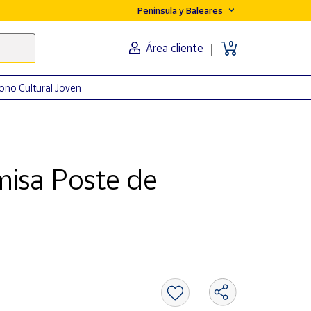
Península y Baleares
0
Área cliente
ono Cultural Joven
isa Poste de