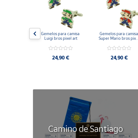
Cuenta
Área
on bandera 
Gemelos para camisa 
Gemelos para camisa 
cliente
ástica - Toro
Luigi bros pixel art
Super Mario bros pixel
art
Ubicación
50 €
24,90 €
24,90 €
Península
y
Baleares
Canarias,
Ceuta y
Melilla
Camino de Santiago