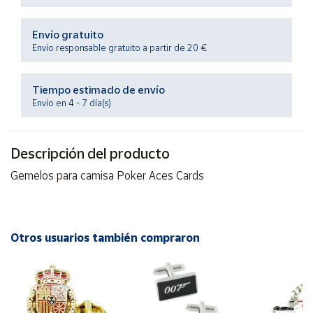
Productos
Solidarios
Envío gratuito
Envío responsable gratuito a partir de 20 €
Ayuda
Tiempo estimado de envío
Centro
Envío en 4 - 7 día(s)
de ayuda
Contacto
Descripción del producto
Gemelos para camisa Poker Aces Cards
Vendedores
Mapa de
vendedores
Otros usuarios también compraron
Hazte
vendedor
Área
vendedor