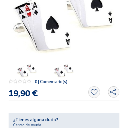
Artesanía
Oficina y
Papelería
Para Canarias,
Ceuta y Melilla
Más
populares
Bono
Cultural
0 | Comentario(s)
Nuestros
19,90 €
vendedores
Las
novedades
de Correos
Market
¿Tienes alguna duda?
Centro de Ayuda