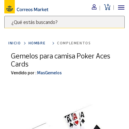
0
Menú
¿Qué estás buscando?
Nuestro
catálogo
Escribe
palabras
INICIO
HOMBRE
COMPLEMENTOS
clave
Alimentación
para
Gemelos para camisa Poker Aces
Bebidas
buscar
Cards
Ocio y cultura
productos
en
Vendido por :
MasGemelos
Juguetes y
juegos
Correos
Market
Libros y
.
revistas
Merchandising
y regalos
Tienda de
Correos