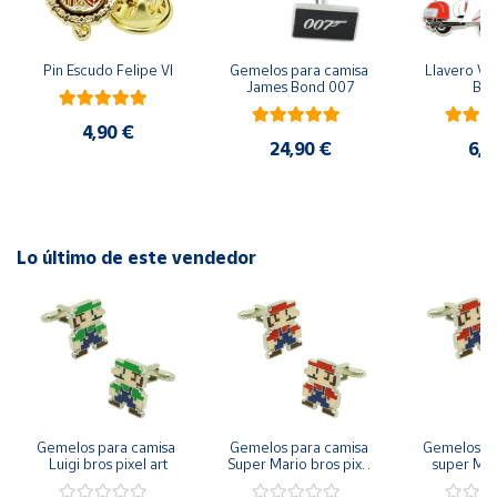
Cuenta
Pin Escudo Felipe VI
Gemelos para camisa 
Llavero Ves
James Bond 007
Bla
Área
4,90 €
cliente
24,90 €
6,9
Ubicación
Lo último de este vendedor
Península
y
Baleares
Canarias,
Ceuta y
Melilla
Gemelos para camisa 
Gemelos para camisa 
Gemelos pa
Luigi bros pixel art
Super Mario bros pixel 
super Mari
art
Luigi pi