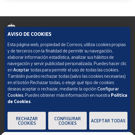
AVISO DE COOKIES
Política de cookies
Esta página web, propiedad de Correos, utiliza cookies propias
y de terceros con la finalidad de permitir su navegación,
Aviso legal
elaborar información estadística, analizar sus hábitos de
navegación y servir publicidad personalizada. Puedes hacer clic
Condiciones del servicio
en
Aceptar
todas para permitir el uso de todas las cookies.
También puedes rechazar todas (salvo las cookies necesarias)
Política de Privacidad Web
en el botón Rechazar todas, o elegir qué tipo de cookies
deseas aceptar o rechazar, mediante la opción
Configurar
Informe de transparencia
Cookies.
Puedes obtener más información en nuestra
Política
de Cookies
.
SOCIEDAD ESTATAL CORREOS Y TELÉGRAFOS, S.A., S.M.E. Todos los derechos
reservados.
RECHAZAR
CONFIGURAR
ACEPTAR TODAS
COOKIES
COOKIES