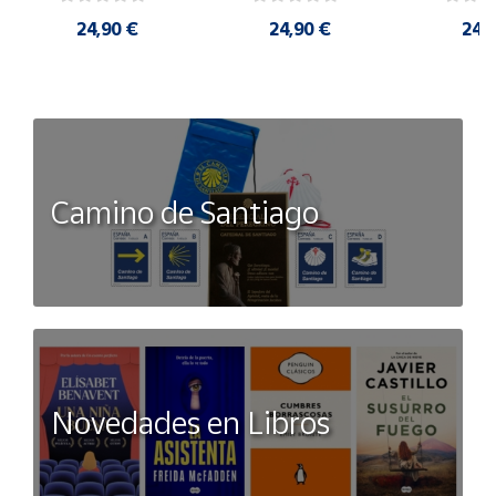
24,90 €
24,90 €
24,
Camino de Santiago
Novedades en Libros