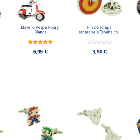
Llavero Vespa Roja y 
Pin de solapa 
Blanca
escarapela España con 
Cruz de San Andrés
6,95 €
3,90 €