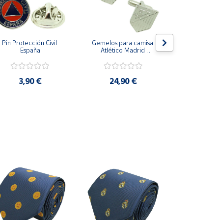
Pin Protección Civil 
Gemelos para camisa 
Pin Escarape
España
Atlético Madrid 
Plateado
3,9
3,90 €
24,90 €