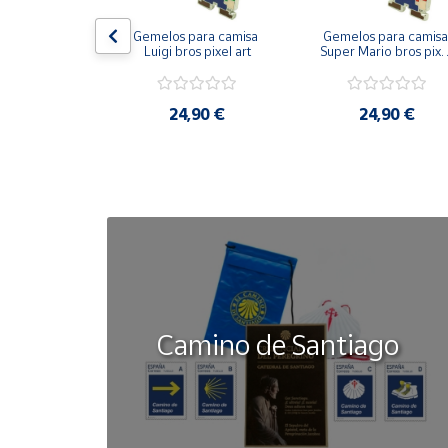
on bandera 
Gemelos para camisa 
Gemelos para camisa 
Cuenta
ástica - Toro
Luigi bros pixel art
Super Mario bros pixel
art
Área
50 €
24,90 €
24,90 €
cliente
Ubicación
Península
y
Baleares
Canarias,
Ceuta y
Camino de Santiago
Melilla