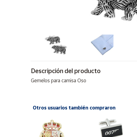
Artesanía
Oficina y
Papelería
Para Canarias,
Ceuta y Melilla
Más
populares
Descripción del producto
Bono
Gemelos para camisa Oso
Cultural
Nuestros
vendedores
Otros usuarios también compraron
Las
novedades
de Correos
Market