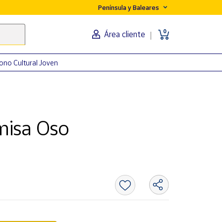
Península y Baleares
0
Área cliente
ono Cultural Joven
misa Oso