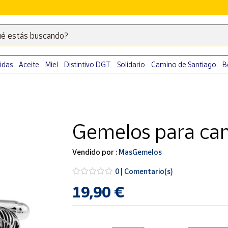
é estás buscando?
Escribe
palabras
clave
idas
Aceite
Miel
Distintivo DGT
Solidario
Camino de Santiago
B
para
buscar
productos
en
Gemelos para ca
Correos
Market
.
Vendido por :
MasGemelos
0 | Comentario(s)
19,90 €