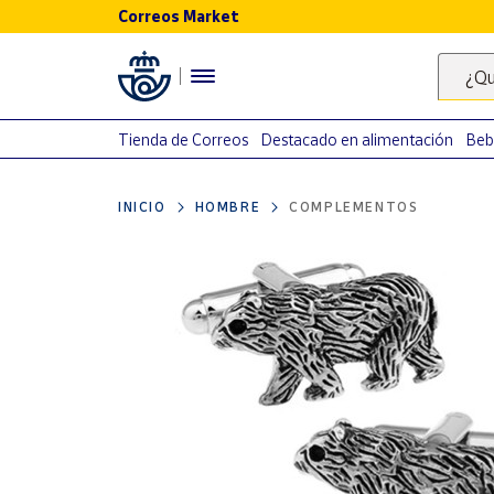
Correos Market
Menú
¿Qu
Nuestro
catálogo
Tienda de Correos
Destacado en alimentación
Beb
Alimentación
INICIO
HOMBRE
COMPLEMENTOS
Bebidas
Ocio y cultura
Juguetes y
juegos
Libros y
revistas
Merchandising
y regalos
Tienda de
Correos