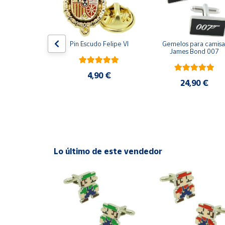
Productos
Solidarios
ara camisa 
Pin Escudo Felipe VI
Gemelos para camisa 
Ayuda
Bomberos 3D 
James Bond 007
acero
Centro
4,90 €
de ayuda
,90 €
24,90 €
Contacto
Vendedores
Lo último de este vendedor
Mapa de
vendedores
Hazte
vendedor
Área
vendedor