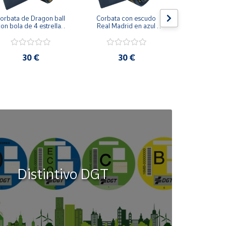
orbata de Dragon ball 
Corbata con escudo 
Corbata Cohe
on bola de 4 estrellas 
Real Madrid en azul 
en azul 
azul marino
marino
30 €
30 €
30
Distintivo DGT