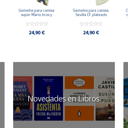
Gemelos para camisa 
Gemelos para camisa 
C
 
super Mario bros y 
Sevilla CF plateado
c
Luigi pixel art
24,90 €
24,90 €
Novedades en Libros