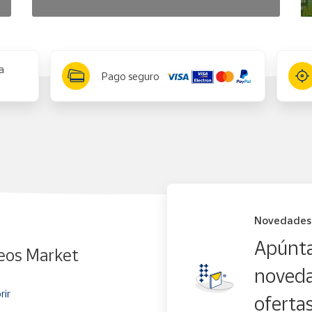
a
Pago seguro
Novedades
Apúnta
eos Market
noveda
rir
oferta