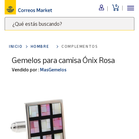
0
Menú
¿Qué estás buscando?
Nuestro
catálogo
Escribe
palabras
INICIO
HOMBRE
COMPLEMENTOS
clave
Alimentación
para
Gemelos para camisa Ónix Rosa
Bebidas
buscar
Ocio y cultura
Vendido por :
MasGemelos
productos
en
Juguetes y
juegos
Correos
Market
Libros y
.
revistas
Merchandising
y regalos
Tienda de
Correos