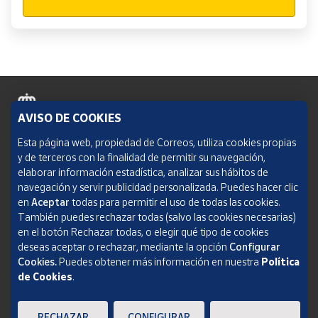
AVISO DE COOKIES
Política de cookies
Esta página web, propiedad de Correos, utiliza cookies propias
y de terceros con la finalidad de permitir su navegación,
Aviso legal
elaborar información estadística, analizar sus hábitos de
navegación y servir publicidad personalizada. Puedes hacer clic
Condiciones del servicio
en
Aceptar
todas para permitir el uso de todas las cookies.
También puedes rechazar todas (salvo las cookies necesarias)
Política de Privacidad Web
en el botón Rechazar todas, o elegir qué tipo de cookies
deseas aceptar o rechazar, mediante la opción
Configurar
Informe de transparencia
Cookies.
Puedes obtener más información en nuestra
Política
SOCIEDAD ESTATAL CORREOS Y TELÉGRAFOS, S.A., S.M.E. Todos los derechos
de Cookies
.
reservados.
RECHAZAR
CONFIGURAR