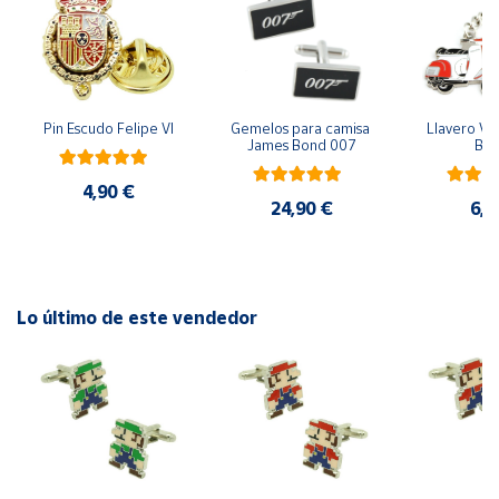
Cuenta
Área
Pin Escudo Felipe VI
Gemelos para camisa 
Llavero Ves
cliente
James Bond 007
Bla
4,90 €
Ubicación
24,90 €
6,9
Península
y
Baleares
Lo último de este vendedor
Canarias,
Ceuta y
Melilla