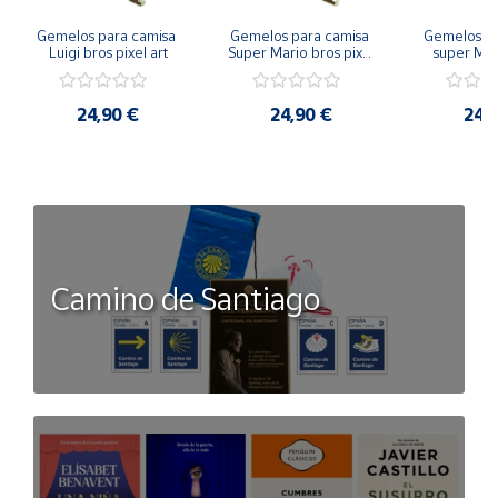
Gemelos para camisa 
Gemelos para camisa 
Gemelos pa
Luigi bros pixel art
Super Mario bros pixel 
super Mari
art
Luigi pi
24,90 €
24,90 €
24,
Camino de Santiago