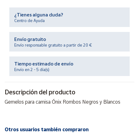
Productos
Solidarios
¿Tienes alguna duda?
Centro de Ayuda
Ayuda
Envío gratuito
Centro
Envío responsable gratuito a partir de 20 €
de ayuda
Contacto
Tiempo estimado de envío
Envío en 2 - 5 día(s)
Vendedores
Descripción del producto
Mapa de
Gemelos para camisa Ónix Rombos Negros y Blancos
vendedores
Hazte
vendedor
Área
Otros usuarios también compraron
vendedor