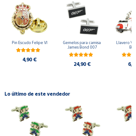
Cuenta
Área
cliente
Pin Escudo Felipe VI
Gemelos para camisa 
Llavero Ves
James Bond 007
Bla
Ubicación
4,90 €
24,90 €
6,9
Península
y
Baleares
Canarias,
Lo último de este vendedor
Ceuta y
Melilla