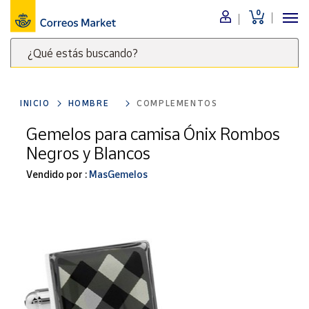
0
Menú
¿Qué estás buscando?
Nuestro
catálogo
Escribe
palabras
INICIO
HOMBRE
COMPLEMENTOS
clave
Alimentación
para
Gemelos para camisa Ónix Rombos
Bebidas
buscar
Negros y Blancos
Ocio y cultura
productos
en
Vendido por :
MasGemelos
Juguetes y
juegos
Correos
Market
Libros y
.
revistas
Merchandising
y regalos
Tienda de
Correos