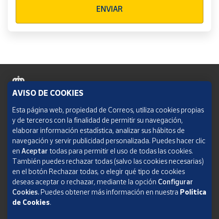
Verificación reCAPTCHA
ENVIAR
AVISO DE COOKIES
Política de cookies
Esta página web, propiedad de Correos, utiliza cookies propias
y de terceros con la finalidad de permitir su navegación,
Aviso legal
elaborar información estadística, analizar sus hábitos de
navegación y servir publicidad personalizada. Puedes hacer clic
Condiciones del servicio
en
Aceptar
todas para permitir el uso de todas las cookies.
También puedes rechazar todas (salvo las cookies necesarias)
Política de Privacidad Web
en el botón Rechazar todas, o elegir qué tipo de cookies
deseas aceptar o rechazar, mediante la opción
Configurar
Informe de transparencia
Cookies.
Puedes obtener más información en nuestra
Política
de Cookies
.
SOCIEDAD ESTATAL CORREOS Y TELÉGRAFOS, S.A., S.M.E. Todos los derechos
reservados.