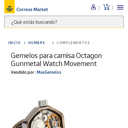
0
Menú
¿Qué estás buscando?
Nuestro
catálogo
Escribe
palabras
INICIO
HOMBRE
COMPLEMENTOS
clave
Alimentación
para
Gemelos para camisa Octagon
Bebidas
buscar
Gunmetal Watch Movement
Ocio y cultura
productos
en
Vendido por :
MasGemelos
Juguetes y
juegos
Correos
Market
Libros y
.
revistas
Merchandising
y regalos
Tienda de
Correos