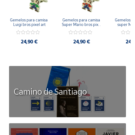
Gemelos para camisa 
Gemelos para camisa 
Gemelos pa
Luigi bros pixel art
Super Mario bros pixel 
super Mari
art
Luigi pi
24,90 €
24,90 €
24,
Camino de Santiago