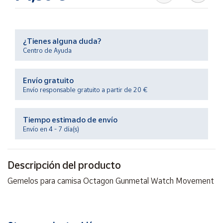
Productos
Solidarios
¿Tienes alguna duda?
Ayuda
Centro de Ayuda
Centro
Envío gratuito
de ayuda
Envío responsable gratuito a partir de 20 €
Contacto
Tiempo estimado de envío
Vendedores
Envío en 4 - 7 día(s)
Mapa de
Descripción del producto
vendedores
Gemelos para camisa Octagon Gunmetal Watch Movement
Hazte
vendedor
Área
vendedor