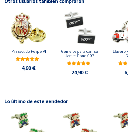
Otros usuarios también compraron
Cuenta
Área
cliente
Pin Escudo Felipe VI
Gemelos para camisa 
Llavero Ves
Ubicación
James Bond 007
Bla
4,90 €
Península
24,90 €
6,9
y
Baleares
Canarias,
Ceuta y
Melilla
Lo último de este vendedor