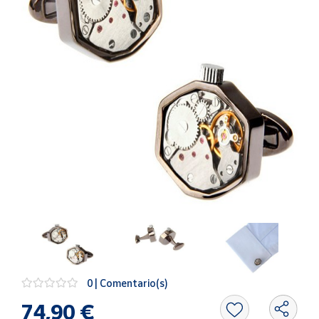
Artesanía
Oficina y
Papelería
Para Canarias,
Ceuta y Melilla
Más
populares
Bono
Cultural
Nuestros
vendedores
Las
novedades
de Correos
0 | Comentario(s)
Market
74,90 €