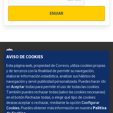
Verificación reCAPTCHA
ENVIAR
AVISO DE COOKIES
Política de cookies
Esta página web, propiedad de Correos, utiliza cookies propias
y de terceros con la finalidad de permitir su navegación,
Aviso legal
elaborar información estadística, analizar sus hábitos de
navegación y servir publicidad personalizada. Puedes hacer clic
Condiciones del servicio
en
Aceptar
todas para permitir el uso de todas las cookies.
También puedes rechazar todas (salvo las cookies necesarias)
Política de Privacidad Web
en el botón Rechazar todas, o elegir qué tipo de cookies
deseas aceptar o rechazar, mediante la opción
Configurar
Informe de transparencia
Cookies.
Puedes obtener más información en nuestra
Política
SOCIEDAD ESTATAL CORREOS Y TELÉGRAFOS, S.A., S.M.E. Todos los derechos