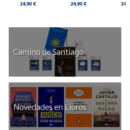
24,90 €
24,90 €
24,
Camino de Santiago
Novedades en Libros