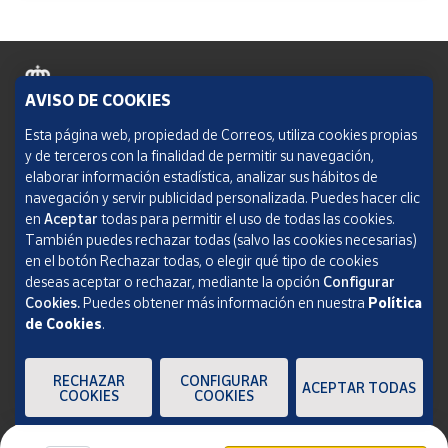
AVISO DE COOKIES
Política de cookies
Esta página web, propiedad de Correos, utiliza cookies propias
y de terceros con la finalidad de permitir su navegación,
Aviso legal
elaborar información estadística, analizar sus hábitos de
navegación y servir publicidad personalizada. Puedes hacer clic
Condiciones del servicio
en
Aceptar
todas para permitir el uso de todas las cookies.
También puedes rechazar todas (salvo las cookies necesarias)
Política de Privacidad Web
en el botón Rechazar todas, o elegir qué tipo de cookies
deseas aceptar o rechazar, mediante la opción
Configurar
Informe de transparencia
Cookies.
Puedes obtener más información en nuestra
Política
de Cookies
.
SOCIEDAD ESTATAL CORREOS Y TELÉGRAFOS, S.A., S.M.E. Todos los derechos
reservados.
RECHAZAR
CONFIGURAR
ACEPTAR TODAS
COOKIES
COOKIES