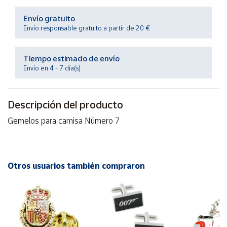
Productos
Solidarios
Envío gratuito
Envío responsable gratuito a partir de 20 €
Ayuda
Tiempo estimado de envío
Envío en 4 - 7 día(s)
Centro
de ayuda
Contacto
Descripción del producto
Gemelos para camisa Número 7
Vendedores
Mapa de
Otros usuarios también compraron
vendedores
Hazte
vendedor
Área
vendedor