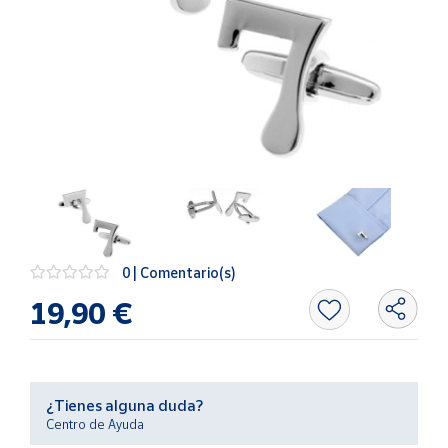
Artesanía
Oficina y
Papelería
Para Canarias,
Ceuta y Melilla
Más
populares
Bono
Cultural
0 | Comentario(s)
Nuestros
19,90 €
vendedores
Las
novedades
de Correos
¿Tienes alguna duda?
Market
Centro de Ayuda