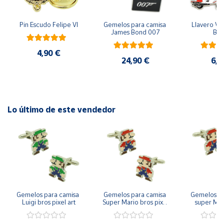
Cuenta
Pin Escudo Felipe VI
Gemelos para camisa 
Llavero Ves
James Bond 007
Bla
Área
4,90 €
cliente
24,90 €
6,9
Ubicación
Lo último de este vendedor
Península
y
Baleares
Canarias,
Ceuta y
Melilla
Gemelos para camisa 
Gemelos para camisa 
Gemelos pa
Luigi bros pixel art
Super Mario bros pixel 
super Mari
art
Luigi pi