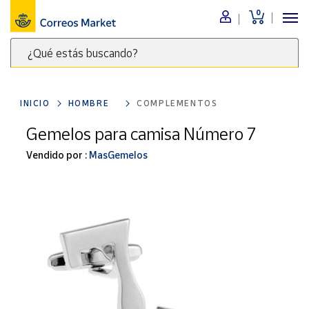
0
Menú
¿Qué estás buscando?
Nuestro
catálogo
Escribe
palabras
INICIO
HOMBRE
COMPLEMENTOS
clave
Alimentación
para
Gemelos para camisa Número 7
Bebidas
buscar
Ocio y cultura
Vendido por :
MasGemelos
productos
en
Juguetes y
juegos
Correos
Market
Libros y
.
revistas
Merchandising
y regalos
Tienda de
Correos