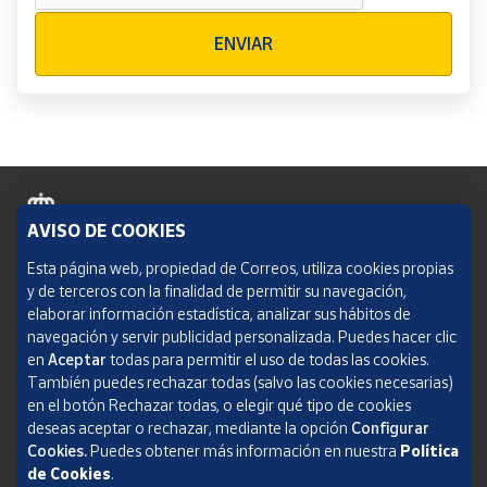
Verificación reCAPTCHA
ENVIAR
AVISO DE COOKIES
Política de cookies
Esta página web, propiedad de Correos, utiliza cookies propias
y de terceros con la finalidad de permitir su navegación,
Aviso legal
elaborar información estadística, analizar sus hábitos de
navegación y servir publicidad personalizada. Puedes hacer clic
Condiciones del servicio
en
Aceptar
todas para permitir el uso de todas las cookies.
También puedes rechazar todas (salvo las cookies necesarias)
Política de Privacidad Web
en el botón Rechazar todas, o elegir qué tipo de cookies
deseas aceptar o rechazar, mediante la opción
Configurar
Informe de transparencia
Cookies.
Puedes obtener más información en nuestra
Política
SOCIEDAD ESTATAL CORREOS Y TELÉGRAFOS, S.A., S.M.E. Todos los derechos
de Cookies
.