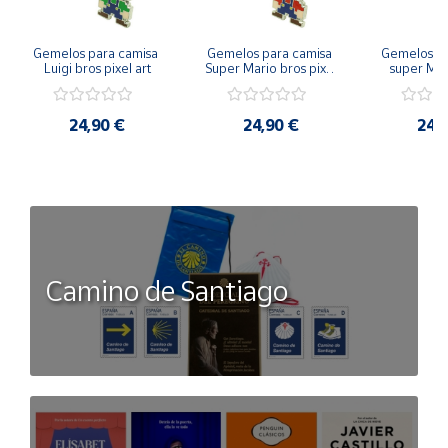
Gemelos para camisa 
Gemelos para camisa 
Gemelos pa
Luigi bros pixel art
Super Mario bros pixel 
super Mari
art
Luigi pi
24,90 €
24,90 €
24,
Camino de Santiago