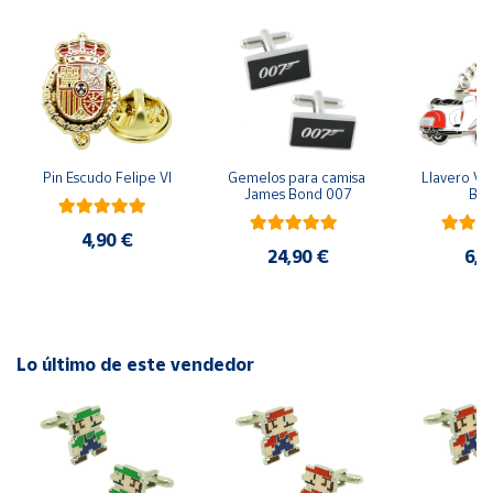
Cuenta
Área
cliente
Pin Escudo Felipe VI
Gemelos para camisa 
Llavero Ves
James Bond 007
Bla
Ubicación
4,90 €
24,90 €
6,9
Península
y
Baleares
Canarias,
Ceuta y
Lo último de este vendedor
Melilla