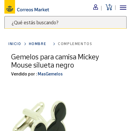
0
Menú
¿Qué estás buscando?
Nuestro
catálogo
Escribe
palabras
INICIO
HOMBRE
COMPLEMENTOS
clave
Alimentación
para
Gemelos para camisa Mickey
Bebidas
buscar
Mouse silueta negro
Ocio y cultura
productos
en
Vendido por :
MasGemelos
Juguetes y
juegos
Correos
Market
Libros y
.
revistas
Merchandising
y regalos
Tienda de
Correos