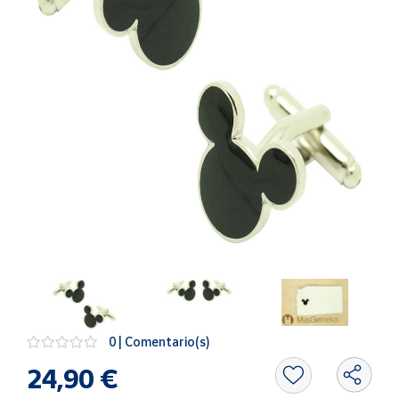
Artesanía
Oficina y
Papelería
Para Canarias,
Ceuta y Melilla
Más
populares
Bono
Cultural
Nuestros
vendedores
Las
novedades
0 | Comentario(s)
de Correos
Market
24,90 €