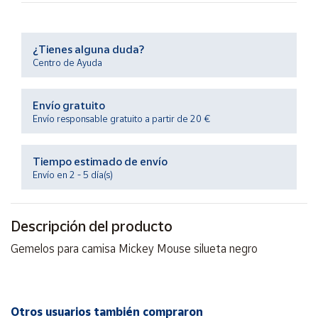
Productos
Solidarios
¿Tienes alguna duda?
Centro de Ayuda
Ayuda
Centro
Envío gratuito
de ayuda
Envío responsable gratuito a partir de 20 €
Contacto
Tiempo estimado de envío
Envío en 2 - 5 día(s)
Vendedores
Mapa de
Descripción del producto
vendedores
Gemelos para camisa Mickey Mouse silueta negro
Hazte
vendedor
Área
vendedor
Otros usuarios también compraron