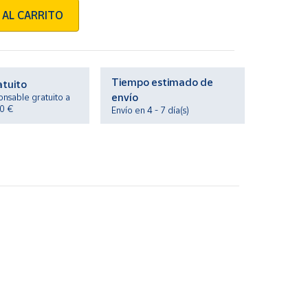
 AL CARRITO
Tiempo estimado de
atuito
envío
onsable gratuito a
20 €
Envío en 4 - 7 día(s)