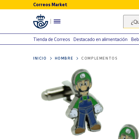
Correos Market
Menú
¿Qu
Nuestro
catálogo
Tienda de Correos
Destacado en alimentación
Beb
Alimentación
INICIO
HOMBRE
COMPLEMENTOS
Bebidas
Ocio y cultura
Juguetes y
juegos
Libros y
revistas
Merchandising
y regalos
Tienda de
Correos