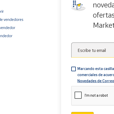
noveda
rir
oferta
e vendedores
Marke
vendedor
endedor
Escribe tu email
Marcando esta casilla
comerciales de acuer
Novedades de Correo
Verificación reCAPTCH