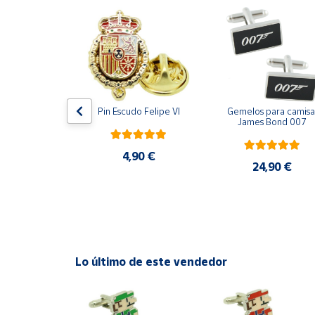
Productos
Solidarios
Ayuda
Centro
ara camisa 
Pin Escudo Felipe VI
Gemelos para camisa 
de ayuda
Bomberos 3D 
James Bond 007
acero
Contacto
4,90 €
,90 €
24,90 €
Vendedores
Mapa de
vendedores
Hazte
Lo último de este vendedor
vendedor
Área
vendedor