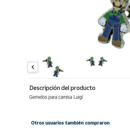
Artesanía
Oficina y
Papelería
Para Canarias,
Ceuta y Melilla
Más
populares
Bono
Cultural
Descripción del producto
Nuestros
vendedores
Gemelos para camisa Luigi
Las
novedades
de Correos
Market
Otros usuarios también compraron