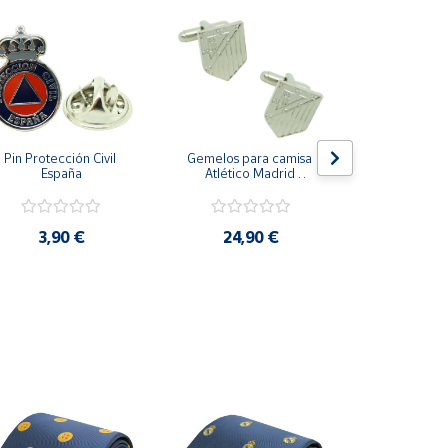
Pin Protección Civil 
Gemelos para camisa 
Pin Escarape
España
Atlético Madrid 
Plateado
3,9
3,90 €
24,90 €