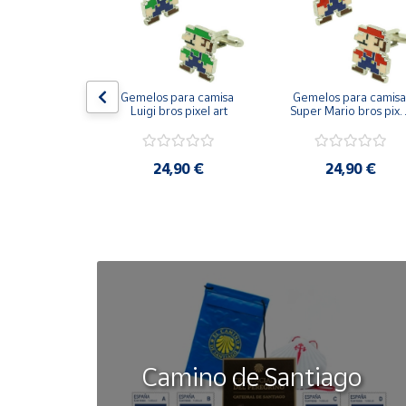
Cuenta
Área
on bandera 
Gemelos para camisa 
Gemelos para camisa 
cliente
ástica - Toro
Luigi bros pixel art
Super Mario bros pixel
art
Ubicación
50 €
24,90 €
24,90 €
Península
y
Baleares
Canarias,
Ceuta y
Melilla
Camino de Santiago