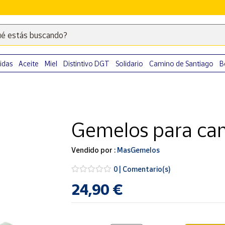
é estás buscando?
Escribe
palabras
clave
idas
Aceite
Miel
Distintivo DGT
Solidario
Camino de Santiago
B
para
buscar
productos
en
Gemelos para cam
Correos
Market
.
Vendido por :
MasGemelos
0 | Comentario(s)
24,90 €