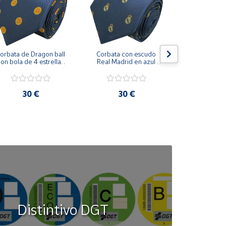
orbata de Dragon ball 
Corbata con escudo 
Corbata Cohe
on bola de 4 estrellas 
Real Madrid en azul 
en azul 
azul marino
marino
30 €
30 €
30
Distintivo DGT