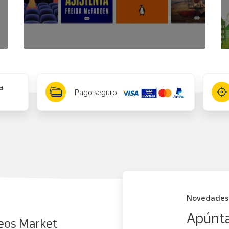
a
Pago seguro
Novedades
Apúnta
eos Market