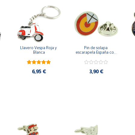
Llavero Vespa Roja y 
Pin de solapa 
Blanca
escarapela España con 
Cruz de San Andrés
6,95 €
3,90 €