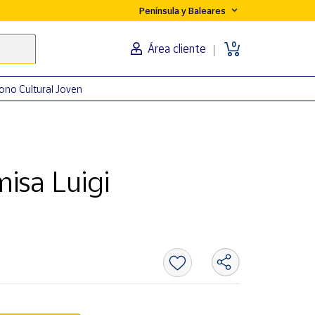
Península y Baleares
0
Área cliente
ono Cultural Joven
isa Luigi