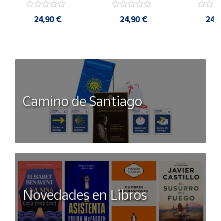
24,90 €
24,90 €
24,
Camino de Santiago
Novedades en Libros