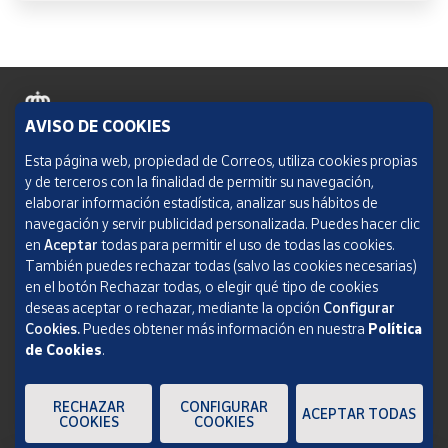
AVISO DE COOKIES
Política de cookies
Esta página web, propiedad de Correos, utiliza cookies propias
y de terceros con la finalidad de permitir su navegación,
Aviso legal
elaborar información estadística, analizar sus hábitos de
navegación y servir publicidad personalizada. Puedes hacer clic
Condiciones del servicio
en
Aceptar
todas para permitir el uso de todas las cookies.
También puedes rechazar todas (salvo las cookies necesarias)
Política de Privacidad Web
en el botón Rechazar todas, o elegir qué tipo de cookies
deseas aceptar o rechazar, mediante la opción
Configurar
Informe de transparencia
Cookies.
Puedes obtener más información en nuestra
Política
de Cookies
.
SOCIEDAD ESTATAL CORREOS Y TELÉGRAFOS, S.A., S.M.E. Todos los derechos
reservados.
RECHAZAR
CONFIGURAR
ACEPTAR TODAS
COOKIES
COOKIES