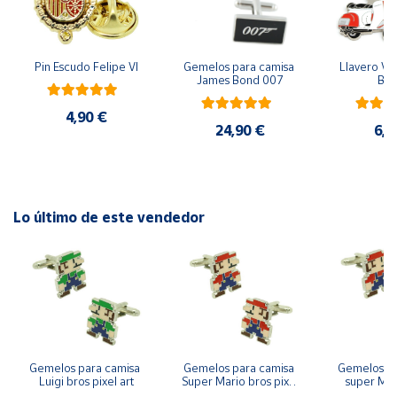
Cuenta
Pin Escudo Felipe VI
Gemelos para camisa 
Llavero Ves
James Bond 007
Bla
Área
cliente
4,90 €
24,90 €
6,9
Ubicación
Península
Lo último de este vendedor
y
Baleares
Canarias,
Ceuta y
Melilla
Gemelos para camisa 
Gemelos para camisa 
Gemelos pa
Luigi bros pixel art
Super Mario bros pixel 
super Mari
art
Luigi pi