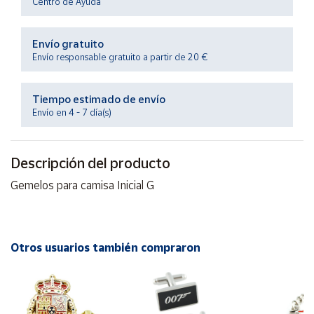
Centro de Ayuda
Productos
Solidarios
Envío gratuito
Envío responsable gratuito a partir de 20 €
Ayuda
Tiempo estimado de envío
Centro
Envío en 4 - 7 día(s)
de ayuda
Contacto
Descripción del producto
Vendedores
Gemelos para camisa Inicial G
Mapa de
vendedores
Otros usuarios también compraron
Hazte
vendedor
Área
vendedor