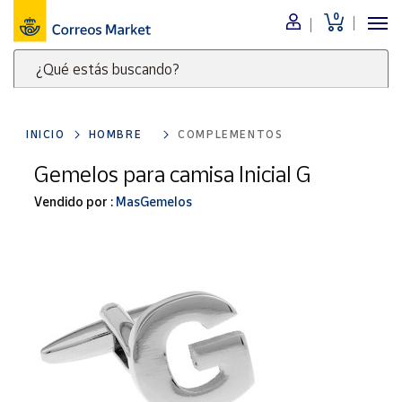
0
Menú
¿Qué estás buscando?
Nuestro
catálogo
Escribe
palabras
INICIO
HOMBRE
COMPLEMENTOS
clave
Alimentación
para
Gemelos para camisa Inicial G
Bebidas
buscar
Ocio y cultura
Vendido por :
MasGemelos
productos
en
Juguetes y
juegos
Correos
Market
Libros y
.
revistas
Merchandising
y regalos
Tienda de
Correos