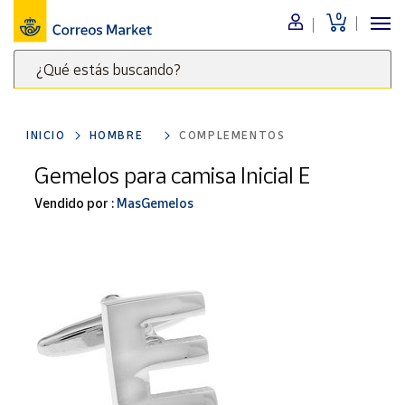
0
Menú
¿Qué estás buscando?
Nuestro
catálogo
Escribe
palabras
INICIO
HOMBRE
COMPLEMENTOS
clave
Alimentación
para
Gemelos para camisa Inicial E
Bebidas
buscar
Ocio y cultura
Vendido por :
MasGemelos
productos
en
Juguetes y
juegos
Correos
Market
Libros y
.
revistas
Merchandising
y regalos
Tienda de
Correos