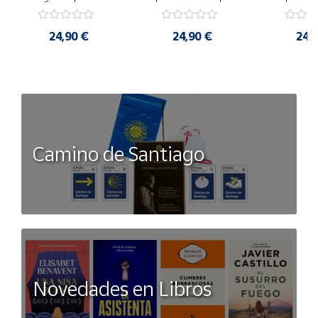
art
Luigi pi
24,90 €
24,90 €
24,
Camino de Santiago
Novedades en Libros