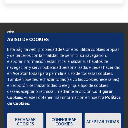
AVISO DE COOKIES
Política de cookies
Esta página web, propiedad de Correos, utiliza cookies propias
y de terceros con la finalidad de permitir su navegación,
Aviso legal
elaborar información estadística, analizar sus hábitos de
navegación y servir publicidad personalizada. Puedes hacer clic
Condiciones del servicio
en
Aceptar
todas para permitir el uso de todas las cookies.
También puedes rechazar todas (salvo las cookies necesarias)
Política de Privacidad Web
en el botón Rechazar todas, o elegir qué tipo de cookies
deseas aceptar o rechazar, mediante la opción
Configurar
Informe de transparencia
Cookies.
Puedes obtener más información en nuestra
Política
de Cookies
.
SOCIEDAD ESTATAL CORREOS Y TELÉGRAFOS, S.A., S.M.E. Todos los derechos
reservados.
RECHAZAR
CONFIGURAR
ACEPTAR TODAS
COOKIES
COOKIES