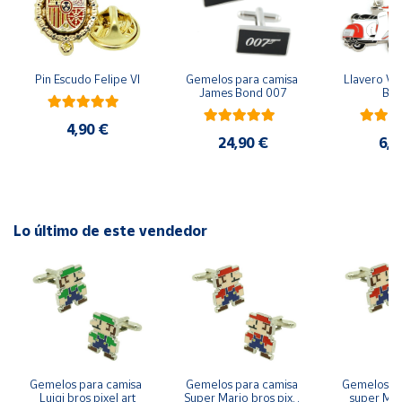
Cuenta
Pin Escudo Felipe VI
Gemelos para camisa 
Llavero Ves
Área
James Bond 007
Bla
cliente
4,90 €
24,90 €
6,9
Ubicación
Península
y
Lo último de este vendedor
Baleares
Canarias,
Ceuta y
Melilla
Gemelos para camisa 
Gemelos para camisa 
Gemelos pa
Luigi bros pixel art
Super Mario bros pixel 
super Mari