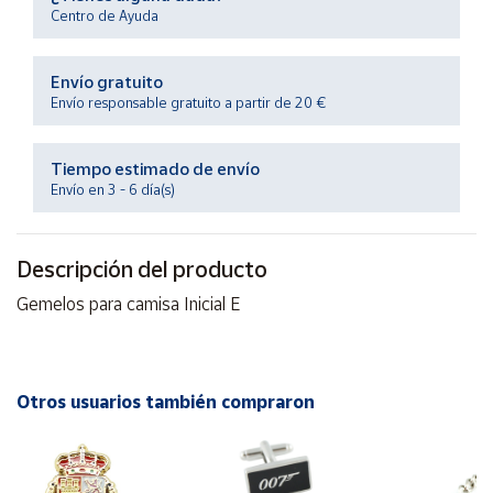
Productos
Centro de Ayuda
Solidarios
Envío gratuito
Ayuda
Envío responsable gratuito a partir de 20 €
Centro
Tiempo estimado de envío
de ayuda
Envío en 3 - 6 día(s)
Contacto
Descripción del producto
Vendedores
Gemelos para camisa Inicial E
Mapa de
vendedores
Hazte
Otros usuarios también compraron
vendedor
Área
vendedor