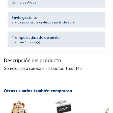
Centro de Ayuda
Productos
Solidarios
Envío gratuito
Envío responsable gratuito a partir de 20 €
Ayuda
Centro
Tiempo estimado de envío
de ayuda
Envío en 4 - 7 día(s)
Contacto
Descripción del producto
Vendedores
Gemelos para camisa I´m a Doctor, Trust Me
Mapa de
vendedores
Otros usuarios también compraron
Hazte
vendedor
Área
vendedor