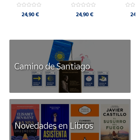
art
Luigi pi
24,90 €
24,90 €
24,
Camino de Santiago
Novedades en Libros