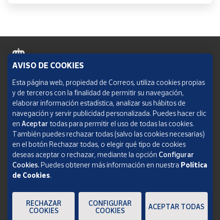
AVISO DE COOKIES
Política de cookies
Esta página web, propiedad de Correos, utiliza cookies propias
y de terceros con la finalidad de permitir su navegación,
Aviso legal
elaborar información estadística, analizar sus hábitos de
navegación y servir publicidad personalizada. Puedes hacer clic
Condiciones del servicio
en
Aceptar
todas para permitir el uso de todas las cookies.
También puedes rechazar todas (salvo las cookies necesarias)
Política de Privacidad Web
en el botón Rechazar todas, o elegir qué tipo de cookies
deseas aceptar o rechazar, mediante la opción
Configurar
Informe de transparencia
Cookies.
Puedes obtener más información en nuestra
Política
SOCIEDAD ESTATAL CORREOS Y TELÉGRAFOS, S.A., S.M.E. Todos los derechos
de Cookies
.
reservados.
RECHAZAR
CONFIGURAR
ACEPTAR TODAS
COOKIES
COOKIES