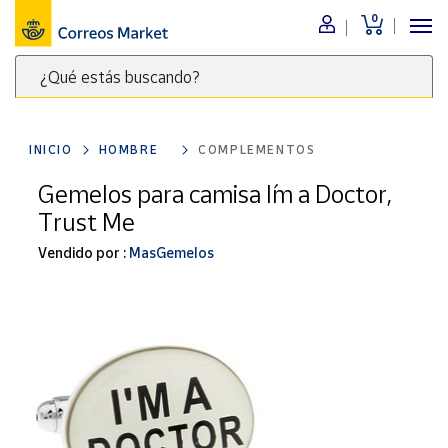
0
Menú
¿Qué estás buscando?
Nuestro
catálogo
Escribe
palabras
INICIO
HOMBRE
COMPLEMENTOS
clave
Alimentación
para
Gemelos para camisa I´m a Doctor,
Bebidas
buscar
Trust Me
Ocio y cultura
productos
en
Vendido por :
MasGemelos
Juguetes y
juegos
Correos
Market
Libros y
.
revistas
Merchandising
y regalos
Tienda de
Correos