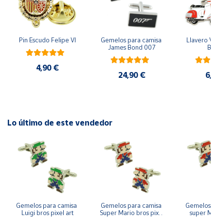
Cuenta
Pin Escudo Felipe VI
Gemelos para camisa 
Llavero Ves
James Bond 007
Bla
Área
cliente
4,90 €
24,90 €
6,9
Ubicación
Península
Lo último de este vendedor
y
Baleares
Canarias,
Ceuta y
Melilla
Gemelos para camisa 
Gemelos para camisa 
Gemelos pa
Luigi bros pixel art
Super Mario bros pixel 
super Mari