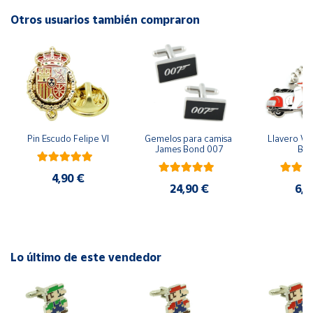
Otros usuarios también compraron
Cuenta
Área
cliente
Ubicación
Pin Escudo Felipe VI
Gemelos para camisa 
Llavero Ves
James Bond 007
Bla
Península
4,90 €
y
24,90 €
6,9
Baleares
Canarias,
Ceuta y
Melilla
Lo último de este vendedor