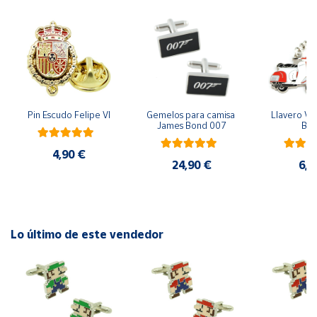
Cuenta
Área
cliente
Pin Escudo Felipe VI
Gemelos para camisa 
Llavero Ves
James Bond 007
Bla
Ubicación
4,90 €
24,90 €
6,9
Península
y
Baleares
Canarias,
Ceuta y
Lo último de este vendedor
Melilla