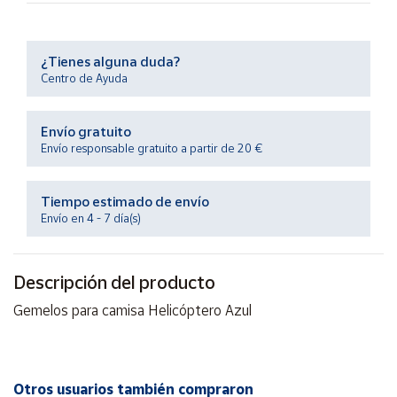
Productos
Solidarios
¿Tienes alguna duda?
Ayuda
Centro de Ayuda
Centro
Envío gratuito
de ayuda
Envío responsable gratuito a partir de 20 €
Contacto
Tiempo estimado de envío
Envío en 4 - 7 día(s)
Vendedores
Mapa de
Descripción del producto
vendedores
Gemelos para camisa Helicóptero Azul
Hazte
vendedor
Área
vendedor
Otros usuarios también compraron