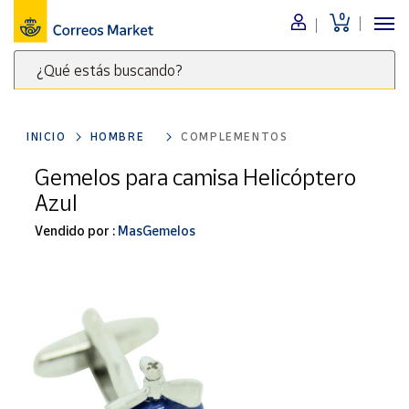
0
Menú
¿Qué estás buscando?
Nuestro
catálogo
Escribe
palabras
INICIO
HOMBRE
COMPLEMENTOS
clave
Alimentación
para
Gemelos para camisa Helicóptero
Bebidas
buscar
Azul
Ocio y cultura
productos
en
Vendido por :
MasGemelos
Juguetes y
juegos
Correos
Market
Libros y
.
revistas
Merchandising
y regalos
Tienda de
Correos