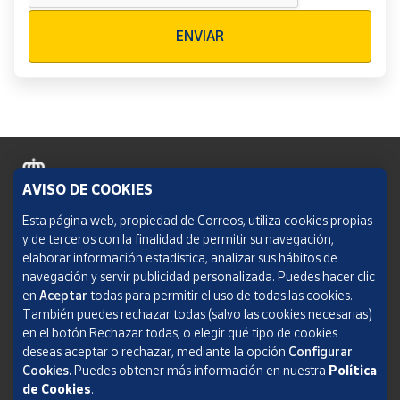
Verificación reCAPTCHA
ENVIAR
AVISO DE COOKIES
Política de cookies
Esta página web, propiedad de Correos, utiliza cookies propias
y de terceros con la finalidad de permitir su navegación,
Aviso legal
elaborar información estadística, analizar sus hábitos de
navegación y servir publicidad personalizada. Puedes hacer clic
Condiciones del servicio
en
Aceptar
todas para permitir el uso de todas las cookies.
También puedes rechazar todas (salvo las cookies necesarias)
Política de Privacidad Web
en el botón Rechazar todas, o elegir qué tipo de cookies
deseas aceptar o rechazar, mediante la opción
Configurar
Informe de transparencia
Cookies.
Puedes obtener más información en nuestra
Política
de Cookies
.
SOCIEDAD ESTATAL CORREOS Y TELÉGRAFOS, S.A., S.M.E. Todos los derechos