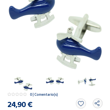
Artesanía
Oficina y
Papelería
Para Canarias,
Ceuta y Melilla
Más
populares
Bono
Cultural
Nuestros
vendedores
Las
novedades
0 | Comentario(s)
de Correos
Market
24,90 €