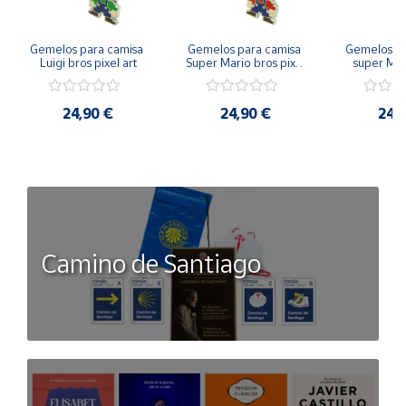
Gemelos para camisa 
Gemelos para camisa 
Gemelos pa
Luigi bros pixel art
Super Mario bros pixel 
super Mari
art
Luigi pi
24,90 €
24,90 €
24,
Camino de Santiago