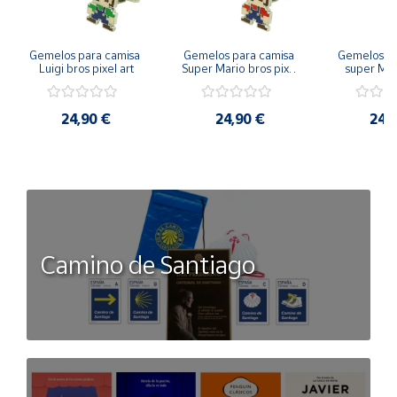
Gemelos para camisa 
Gemelos para camisa 
Gemelos pa
Luigi bros pixel art
Super Mario bros pixel 
super Mari
art
Luigi pi
24,90 €
24,90 €
24,
Camino de Santiago