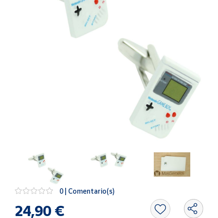
Artesanía
Oficina y
Papelería
Para Canarias,
Ceuta y Melilla
Más
populares
Bono
Cultural
Nuestros
vendedores
Las
novedades
de Correos
0 | Comentario(s)
Market
24,90 €