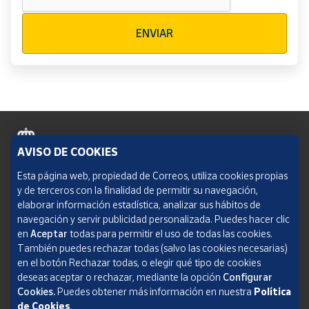
Verificación reCAPTCHA
ENVIAR
AVISO DE COOKIES
Política de cookies
Esta página web, propiedad de Correos, utiliza cookies propias
y de terceros con la finalidad de permitir su navegación,
Aviso legal
elaborar información estadística, analizar sus hábitos de
navegación y servir publicidad personalizada. Puedes hacer clic
Condiciones del servicio
en
Aceptar
todas para permitir el uso de todas las cookies.
También puedes rechazar todas (salvo las cookies necesarias)
Política de Privacidad Web
en el botón Rechazar todas, o elegir qué tipo de cookies
deseas aceptar o rechazar, mediante la opción
Configurar
Informe de transparencia
Cookies.
Puedes obtener más información en nuestra
Política
de Cookies
.
SOCIEDAD ESTATAL CORREOS Y TELÉGRAFOS, S.A., S.M.E. Todos los derechos