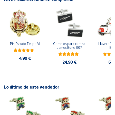
Cuenta
Área
cliente
Pin Escudo Felipe VI
Gemelos para camisa 
Llavero Ves
Ubicación
James Bond 007
Bla
4,90 €
Península
24,90 €
6,9
y
Baleares
Canarias,
Ceuta y
Lo último de este vendedor
Melilla