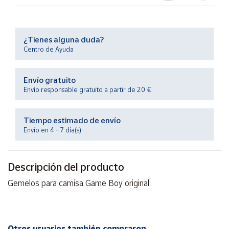
Productos
Solidarios
¿Tienes alguna duda?
Ayuda
Centro de Ayuda
Centro
Envío gratuito
de ayuda
Envío responsable gratuito a partir de 20 €
Contacto
Tiempo estimado de envío
Envío en 4 - 7 día(s)
Vendedores
Mapa de
Descripción del producto
vendedores
Gemelos para camisa Game Boy original
Hazte
vendedor
Área
vendedor
Otros usuarios también compraron