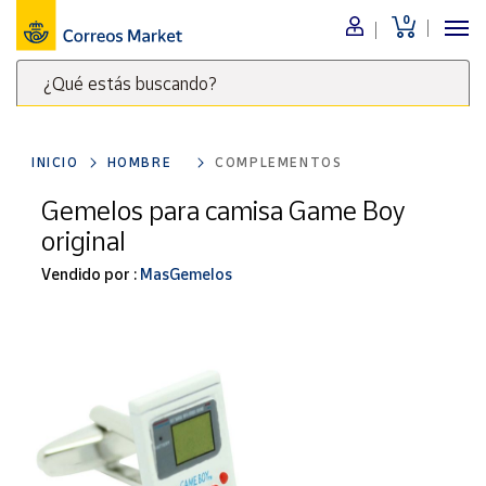
0
Menú
¿Qué estás buscando?
Nuestro
catálogo
Escribe
palabras
INICIO
HOMBRE
COMPLEMENTOS
clave
Alimentación
para
Gemelos para camisa Game Boy
Bebidas
buscar
original
Ocio y cultura
productos
en
Vendido por :
MasGemelos
Juguetes y
juegos
Correos
Market
Libros y
.
revistas
Merchandising
y regalos
Tienda de
Correos