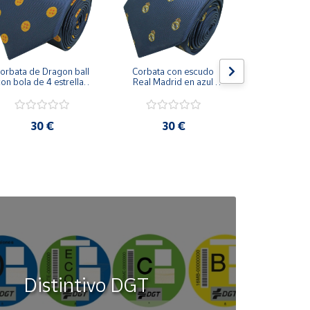
orbata de Dragon ball 
Corbata con escudo 
Corbata Cohe
on bola de 4 estrellas 
Real Madrid en azul 
en azul 
azul marino
marino
30 €
30 €
30
Distintivo DGT