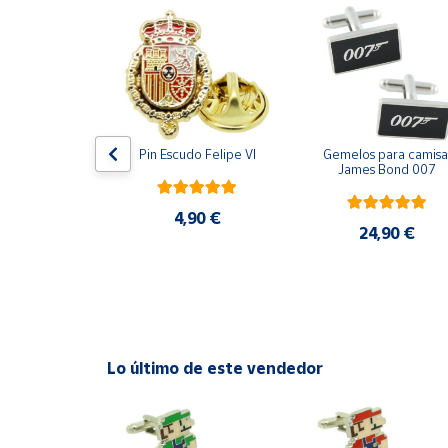
Productos
Solidarios
Ayuda
Centro
ara camisa 
Pin Escudo Felipe VI
Gemelos para camisa 
de ayuda
Bomberos 3D 
James Bond 007
acero
Contacto
4,90 €
,90 €
24,90 €
Vendedores
Mapa de
vendedores
Hazte
Lo último de este vendedor
vendedor
Área
vendedor