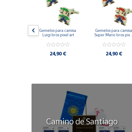
Cuenta
Área
on bandera 
Gemelos para camisa 
Gemelos para camisa 
ástica - Toro
Luigi bros pixel art
Super Mario bros pixel
cliente
art
50 €
24,90 €
24,90 €
Ubicación
Península
y
Baleares
Canarias,
Ceuta y
Melilla
Camino de Santiago