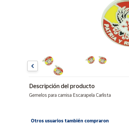
Artesanía
Oficina y
Papelería
Para Canarias,
Ceuta y Melilla
Más
populares
Bono
Cultural
Descripción del producto
Nuestros
vendedores
Gemelos para camisa Escarapela Carlista
Las
novedades
de Correos
Market
Otros usuarios también compraron