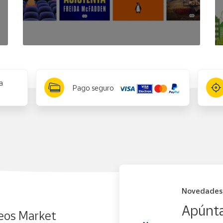
a
Pago seguro
Novedades
Apúnta
eos Market