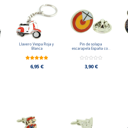
Llavero Vespa Roja y 
Pin de solapa 
Blanca
escarapela España con 
Cruz de San Andrés
6,95 €
3,90 €