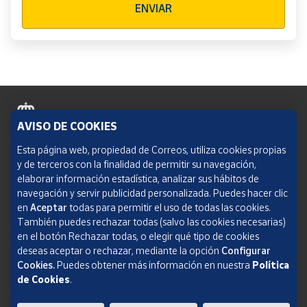
ENVIAR
AVISO DE COOKIES
Política de cookies
Esta página web, propiedad de Correos, utiliza cookies propias
y de terceros con la finalidad de permitir su navegación,
Aviso legal
elaborar información estadística, analizar sus hábitos de
navegación y servir publicidad personalizada. Puedes hacer clic
Condiciones del servicio
en
Aceptar
todas para permitir el uso de todas las cookies.
También puedes rechazar todas (salvo las cookies necesarias)
Política de Privacidad Web
en el botón Rechazar todas, o elegir qué tipo de cookies
deseas aceptar o rechazar, mediante la opción
Configurar
Informe de transparencia
Cookies.
Puedes obtener más información en nuestra
Política
de Cookies
.
SOCIEDAD ESTATAL CORREOS Y TELÉGRAFOS, S.A., S.M.E. Todos los derechos
reservados.