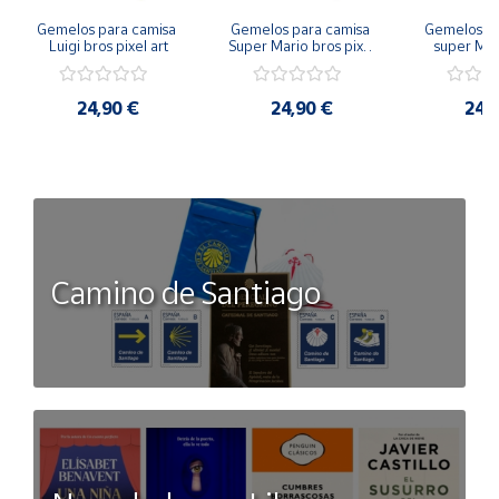
Gemelos para camisa 
Gemelos para camisa 
Gemelos pa
Luigi bros pixel art
Super Mario bros pixel 
super Mari
art
Luigi pi
24,90 €
24,90 €
24,
Camino de Santiago