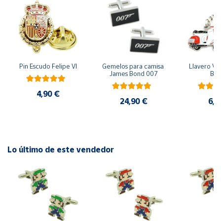
Cuenta
Área
cliente
Pin Escudo Felipe VI
Gemelos para camisa 
Llavero Ves
James Bond 007
Bla
Ubicación
4,90 €
24,90 €
6,9
Península
y
Baleares
Lo último de este vendedor
Canarias,
Ceuta y
Melilla