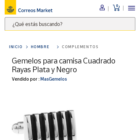
0
Menú
¿Qué estás buscando?
Nuestro
catálogo
Escribe
palabras
INICIO
HOMBRE
COMPLEMENTOS
clave
Alimentación
para
Gemelos para camisa Cuadrado
Bebidas
buscar
Rayas Plata y Negro
Ocio y cultura
productos
en
Vendido por :
MasGemelos
Juguetes y
juegos
Correos
Market
Libros y
.
revistas
Merchandising
y regalos
Tienda de
Correos