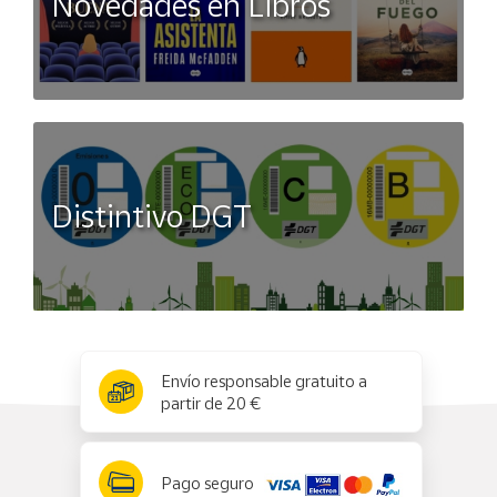
Novedades en Libros
Distintivo DGT
x
✕
Envío responsable gratuito a
partir de 20 €
Pago seguro