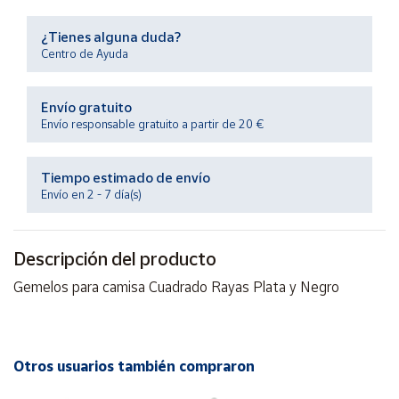
Productos
Solidarios
¿Tienes alguna duda?
Centro de Ayuda
Ayuda
Envío gratuito
Envío responsable gratuito a partir de 20 €
Centro
de ayuda
Contacto
Tiempo estimado de envío
Envío en 2 - 7 día(s)
Vendedores
Descripción del producto
Mapa de
Gemelos para camisa Cuadrado Rayas Plata y Negro
vendedores
Hazte
vendedor
Otros usuarios también compraron
Área
vendedor