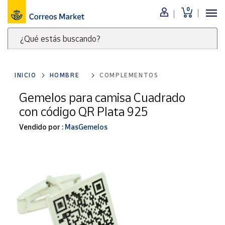
0
Menú
¿Qué estás buscando?
Nuestro
catálogo
Escribe
palabras
INICIO
HOMBRE
COMPLEMENTOS
clave
Alimentación
para
Gemelos para camisa Cuadrado
Bebidas
buscar
con código QR Plata 925
Ocio y cultura
productos
en
Vendido por :
MasGemelos
Juguetes y
juegos
Correos
Market
Libros y
.
revistas
Merchandising
y regalos
Tienda de
Correos