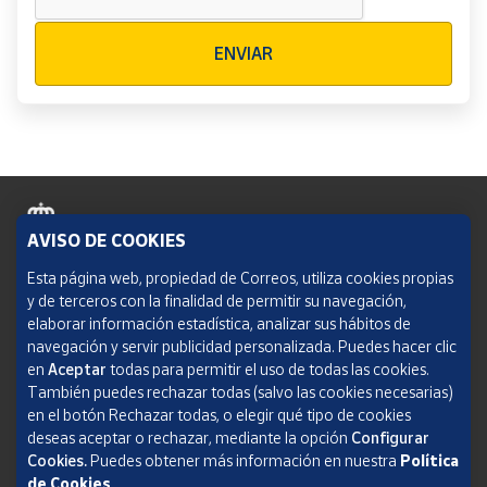
Verificación reCAPTCHA
ENVIAR
AVISO DE COOKIES
Política de cookies
Esta página web, propiedad de Correos, utiliza cookies propias
y de terceros con la finalidad de permitir su navegación,
Aviso legal
elaborar información estadística, analizar sus hábitos de
navegación y servir publicidad personalizada. Puedes hacer clic
Condiciones del servicio
en
Aceptar
todas para permitir el uso de todas las cookies.
También puedes rechazar todas (salvo las cookies necesarias)
Política de Privacidad Web
en el botón Rechazar todas, o elegir qué tipo de cookies
deseas aceptar o rechazar, mediante la opción
Configurar
Informe de transparencia
Cookies.
Puedes obtener más información en nuestra
Política
de Cookies
.
SOCIEDAD ESTATAL CORREOS Y TELÉGRAFOS, S.A., S.M.E. Todos los derechos