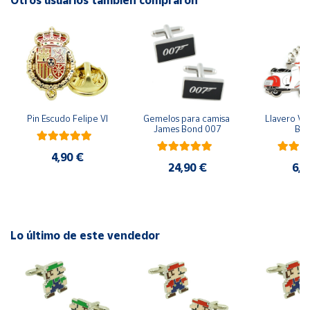
Otros usuarios también compraron
Cuenta
Área
cliente
Pin Escudo Felipe VI
Gemelos para camisa 
Llavero Ves
Ubicación
James Bond 007
Bla
4,90 €
Península
24,90 €
6,9
y
Baleares
Canarias,
Ceuta y
Lo último de este vendedor
Melilla