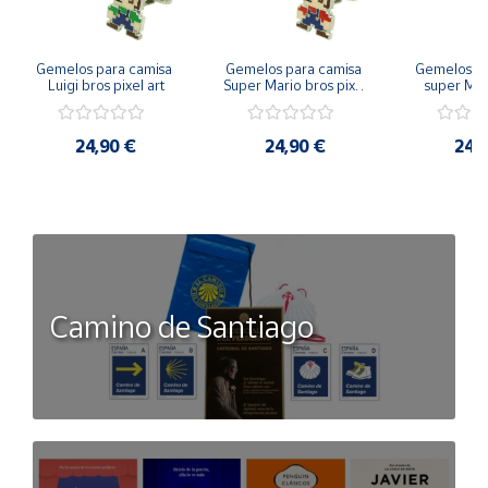
Gemelos para camisa 
Gemelos para camisa 
Gemelos pa
Luigi bros pixel art
Super Mario bros pixel 
super Mari
art
Luigi pi
24,90 €
24,90 €
24,
Camino de Santiago