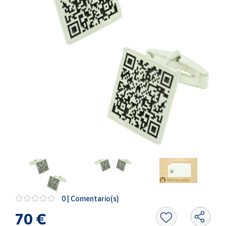
Artesanía
Oficina y
Papelería
Para Canarias,
Ceuta y Melilla
Más
populares
Bono
Cultural
Nuestros
vendedores
Las
novedades
de Correos
0 | Comentario(s)
Market
70 €