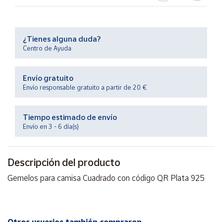
Productos
Solidarios
¿Tienes alguna duda?
Ayuda
Centro de Ayuda
Centro
Envío gratuito
de ayuda
Envío responsable gratuito a partir de 20 €
Contacto
Tiempo estimado de envío
Envío en 3 - 6 día(s)
Vendedores
Mapa de
Descripción del producto
vendedores
Gemelos para camisa Cuadrado con código QR Plata 925
Hazte
vendedor
Área
vendedor